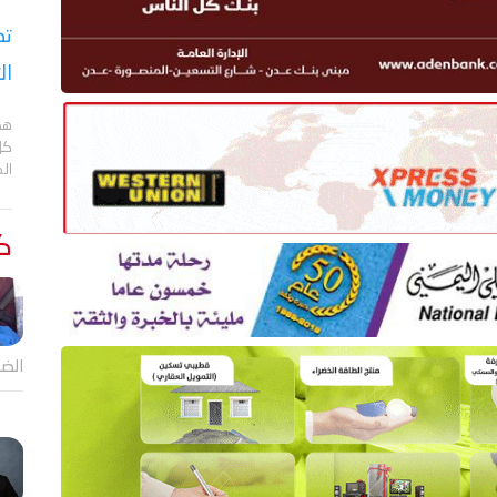
تص
ال
هد
كل
ال
كت
الضا