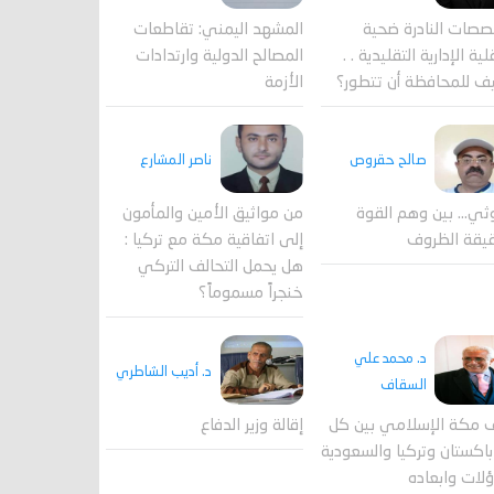
المشهد اليمني: تقاطعات
صصات النادرة ضحية
المصالح الدولية وارتدادات
ية الإدارية التقليدية . .
الأزمة
ف للمحافظة أن تتطور؟
صالح حقروص
ناصر المشارع
ثي... بين وهم القوة
من مواثيق الأمين والمأمون
يقة الظروف
إلى اتفاقية مكة مع تركيا :
هل يحمل التحالف التركي
خنجراً مسموماً؟
د. محمد علي
د. أديب الشاطري
السقاف
 مكة الإسلامي بين كل
إقالة وزير الدفاع
اكستان وتركيا والسعودية
لات وابعاده