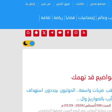
مجتمع مدني
كتابات
فريق التحرير
من نحن
إتصل بنا
ب وعالم
إجتماعيات
قضايا
رياضة
ثقافة
واضيع قد تهمك
ب ضربات واسعة.. الحوثيون يجددون استهداف
رب بالصواريخ وال ...
السبت/08/أغسطس/2026 - 05:59 م
دت جماعة الحوثي، عصر اليوم السبت، قصفها الصاروخي