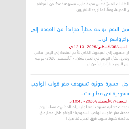
لطائرات المسيّرة على مدينة مأرب، مستهدفة عددًا من المواقع
المدينة، وفقًا لما أورده التلفزيون
يمن اليوم يواجه خطراً متزايداً من العودة إلى
اع واسع الن ...
السبت/08/أغسطس/2026 - 12:10 ص
ان منسوب إلى المبعوث الخاص للأمم المتحدة إلى اليمن، هانس
غروندبرغ، بشأن الوضع في اليمن عمّان، 7 آبأغسطس 2026- يواجه
من اليوم خطراً متزايداً من ال
جل: مسيرة حوثية تستهدف مقر قوات الواجب
سعودية في مطار عت ...
الجمعة/07/أغسطس/2026 - 10:43 م
تهدفت *طائرة مسيرة تابعة لمليشيات الحوثي*، مساء اليوم
جمعة، مقر *قوات الواجب السعودية* الواقع داخل مطار عتق
حافظة شبوة، جنوب شرق اليمن. تفاصيل ا