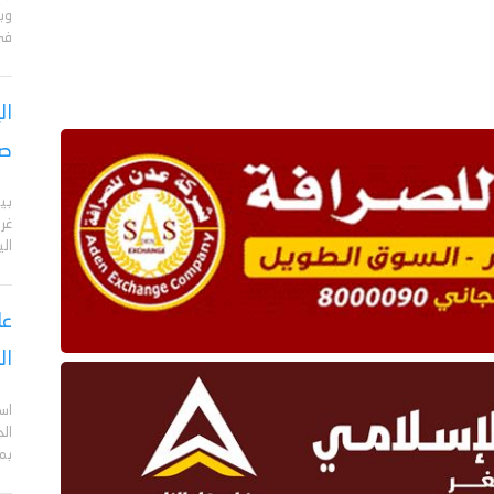
وبا
في 
ال
صر
بي
الي
عا
ال
اس
ال
بم