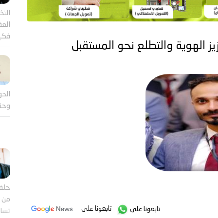
التخ
العقل
فكي
الحو
وحق
حلف
من ب
تابعونا على
تابعونا على
تساؤ