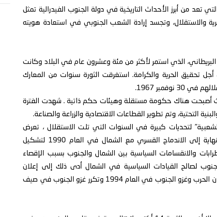
عربي بالذكرى الستون لثورة 14 أكتوبر، والتي تعد من أبرز الأحداث التاريخية في دولة الجنوب الفيدرالية تمثل
ية والاستقلال، وتجسد إرادة الشعب الجنوبي في استعادة هويته
ضد الاحتلال البريطاني، الذي استمر لأكثر من مئة وعشرون عام في البلاد وكانت
 أجل تحقيق الحرية والكرامة. استغرقت الثورة سنوات من المعارك
نوفمبر 1967.
يث أصبحت هناك حكومة مستقلة وهيئات حكم ذاتية . شهدت الفترة
لبنية التحتية، وتم تطوير القطاعات الاقتصادية والزراعة والصناعة.
لشعبية" لتحديات كبيرة في السنوات التي تلت الاستقلال ، تعرض
للتدخلات الخارجية والصراعات الداخلية، مما أدى في النهاية إلى الاندماج القسري مع الشمال في العام 1990 لتشكيل
طرابات والانقسامات السياسية بين الشمال والجنوب بسبب الإقصاء
جنوب لصالح القيادات السياسية في الشمال أدى ذلك إلى إعلان
الاستقلال من قبل القيادة السياسية للجنوب وتبع ذلك إعلان الحرب وغزو الجنوب في العام 1994 وتكرر غزو الجنوب في صيف