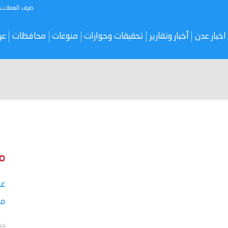
صرف العملات
اخبار عدن
أخبار وتقارير
تحقيقات وحوارات
منوعات
محافظات
عر
م
عق
مأ
جد