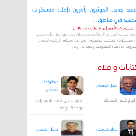
عيد جديد.. الحوثيون يأمرون بإخلاء معسكرات
تحشيد في مناطق ...
الجمعة/07/أغسطس/2026 - 08:36 م
دت جماعة الحوثي الارهابية في بيان صدر عنها قبل قليل بسحق
 معسكرات التحشيد العسكري الموالية لمجلس الرئاسة اليمني
مفروض من قبل السعودية ودعت من وص
ابات واقلام
عبدالرؤوف
فضل الجعدي
الحنشي
لع وكسر المعادلة
الجنوب بين تعدد المسارات
ووحدة الهدف
جميل الشعبي
عماد باحميش