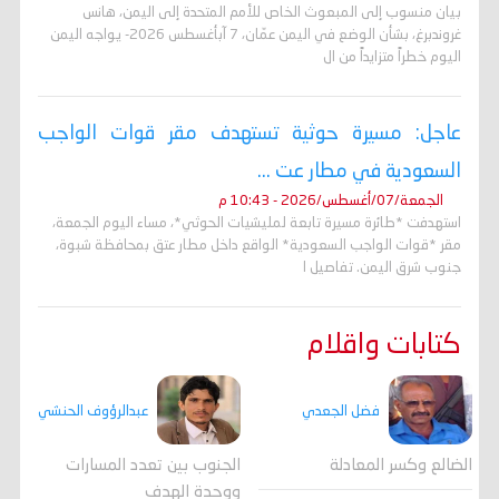
بيان منسوب إلى المبعوث الخاص للأمم المتحدة إلى اليمن، هانس
غروندبرغ، بشأن الوضع في اليمن عمّان، 7 آبأغسطس 2026- يواجه اليمن
اليوم خطراً متزايداً من ال
عاجل: مسيرة حوثية تستهدف مقر قوات الواجب
السعودية في مطار عت ...
الجمعة/07/أغسطس/2026 - 10:43 م
استهدفت *طائرة مسيرة تابعة لمليشيات الحوثي*، مساء اليوم الجمعة،
مقر *قوات الواجب السعودية* الواقع داخل مطار عتق بمحافظة شبوة،
جنوب شرق اليمن. تفاصيل ا
كتابات واقلام
فضل الجعدي
عبدالرؤوف الحنشي
الضالع وكسر المعادلة
الجنوب بين تعدد المسارات
ووحدة الهدف