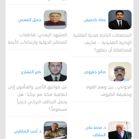
جميل الشعبي
عماد باحميش
المشهد اليمني: تقاطعات
التخصصات النادرة ضحية العقلية
المصالح الدولية وارتدادات الأزمة
الإدارية التقليدية . . فكيف
للمحافظة أن تتطور؟
صالح حقروص
ناصر المشارع
الحوثي... بين وهم القوة
من مواثيق الأمين والمأمون إلى
وحقيقة الظروف
اتفاقية مكة مع تركيا : هل
يحمل التحالف التركي خنجراً
مسموماً؟
د. محمد علي
د. أديب الشاطري
السقاف