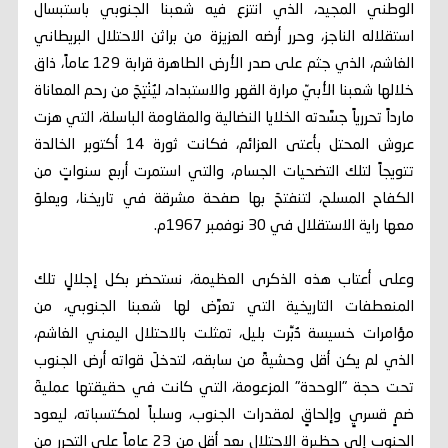
الوطني المجيد، الذي انتزع فيه شعبنا الجنوبي باستبسال
استقلاله الناجز، وحرر أرضه العزيزة من براثن الاحتلال البريطاني
الغاشم، الذي جثم على صدر الأرض الطاهرة قرابة 129 عاماً، ذاق
خلالها شعبنا الأبيّ مرارة القهر والاستبداد، ليُنْتِجَ من رحم المعاناة
مارداً تحررياً جسَّدته الخلايا النضالية والمقاومة الباسلة، التي هزت
عروش المحتل بأعتى العزائم، فكانت ثورة 14 أكتوبر الخالدة
تتويجاً لتلك التضحيات الجسام، والتي استمرت أربع سنواتٍ من
الكفاح المسلح، لتنفتحَ بها صفحة مشرقة في تاريخنا، ويعلوَ
معها راية الاستقلال في 30 نوفمبر 1967م.
وعلى أعتاب هذه الذكرى العظيمة، نستحضر بكل إجلالٍ تلك
المنعطفات التاريخية التي تعرَّض لها شعبنا الجنوبي، من
مؤامرات خسيسة دُبِّرت بليل، تمثلت بالاحتلال اليمني الغاشم،
الذي لم يكن أقل وحشيةً من سابقه، لتدخلَ قواته أرض الجنوب
تحت حجة "الوحدة" المزعومة، التي كانت في حقيقتها عمليةَ
ضمٍ قسريٍ وإلحاقٍ لمقدرات الجنوب، وسلباً لمكتسباته، ليعود
الجنوب إلى حظيرة الاحتلال بعد أقل من 23 عاماً على التحرر من