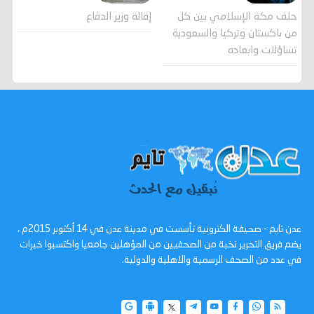
حلف مكة الإسلامي بين كل
إقالة وزير الدفاع
من باكستان وتركيا والسعودية
تساؤلات وابعاده
عدن تايم - صحيفة الكترونية تأسست في مدينة عدن في 14 أكتوبر 2015م ،
يضم فريق التحرير نخبة من الصحفيين من المؤهلين جامعيا واكتسبوا خبرات
في عدد من الصحف الرسمية والاهلية والدولية.