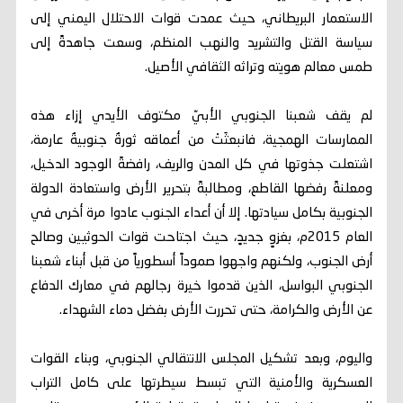
الاستعمار البريطاني، حيث عمدت قوات الاحتلال اليمني إلى
سياسة القتل والتشريد والنهب المنظم، وسعت جاهدةً إلى
طمس معالم هويته وتراثه الثقافي الأصيل.
لم يقف شعبنا الجنوبي الأبيّ مكتوف الأيدي إزاء هذه
الممارسات الهمجية، فانبعثَتْ من أعماقه ثورةٌ جنوبيةٌ عارمة،
اشتعلت جذوتها في كل المدن والريف، رافضةً الوجود الدخيل،
ومعلنةً رفضها القاطع، ومطالبةً بتحرير الأرض واستعادة الدولة
الجنوبية بكامل سيادتها. إلا أن أعداء الجنوب عادوا مرة أخرى في
العام 2015م، بغزوٍ جديدٍ، حيث اجتاحت قوات الحوثيين وصالح
أرض الجنوب، ولكنهم واجهوا صموداً أسطورياً من قبل أبناء شعبنا
الجنوبي البواسل، الذين قدموا خيرة رجالهم في معارك الدفاع
عن الأرض والكرامة، حتى تحررت الأرض بفضل دماء الشهداء.
واليوم، وبعد تشكيل المجلس الانتقالي الجنوبي، وبناء القوات
العسكرية والأمنية التي تبسط سيطرتها على كامل التراب