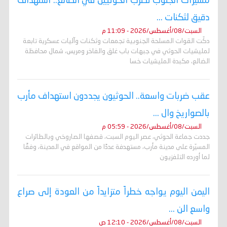
مسيّرات الجنوب تضرب الحوثيين في الضالع.. استهداف
دقيق لثكنات ...
السبت/08/أغسطس/2026 - 11:09 م
دكّت القوات المسلحة الجنوبية تجمعات وثكنات وآليات عسكرية تابعة
لمليشيات الحوثي في جبهات باب غلق والفاخر ومريس، شمال محافظة
الضالع، مكبدة المليشيات خسا
عقب ضربات واسعة.. الحوثيون يجددون استهداف مأرب
بالصواريخ وال ...
السبت/08/أغسطس/2026 - 05:59 م
جددت جماعة الحوثي، عصر اليوم السبت، قصفها الصاروخي وبالطائرات
المسيّرة على مدينة مأرب، مستهدفة عددًا من المواقع في المدينة، وفقًا
لما أورده التلفزيون
اليمن اليوم يواجه خطراً متزايداً من العودة إلى صراع
واسع الن ...
السبت/08/أغسطس/2026 - 12:10 ص