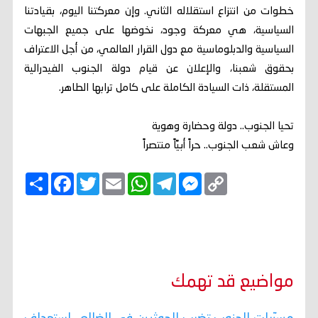
خطوات من انتزاع استقلاله الثاني. وإن معركتنا اليوم، بقيادتنا
السياسية، هي معركة وجود، نخوضها على جميع الجبهات
السياسية والدبلوماسية مع دول القرار العالمي، من أجل الاعتراف
بحقوق شعبنا، والإعلان عن قيام دولة الجنوب الفيدرالية
المستقلة، ذات السيادة الكاملة على كامل ترابها الطاهر.
تحيا الجنوب.. دولة وحضارة وهوية
وعاش شعب الجنوب.. حراً أبيَّاً منتصراً
C
M
T
W
E
T
F
ا
o
e
e
h
m
w
a
ن
p
s
l
a
a
i
c
ش
y
s
e
t
i
t
e
ر
b
t
l
s
g
e
L
o
e
A
r
n
i
o
r
p
a
g
n
k
p
m
e
k
r
مواضيع قد تهمك