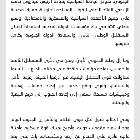
الجنوبي، تخوض قيادتنا السياسية بقيادة الرئيس عيدروس قاسم
الزبيدي، القائد الأعلى للقوات المسلحة الجنوبية، معارك مصيرية
على جميع الأصعدة السياسية والعسكرية والاقتصادية، وتسير
بخطى ثابتة في بناء مؤسسات الدولة العصرية، استعداداً لإعلان
الاستقلال الوطني الثاني، واستعادة الدولة الجنوبية بكامل
حقوقها.
وما زال وطننا الجنوبي الأبيّ، ونحن في ذكرى الاستقلال الثامنة
والخمسين، يواجه مؤامرات حاقدة على مختلف الجبهات، لاسيما
محاولات قوى الاحتلال اليمنية، عبر أذرعها الخبيثة، زعزعة الأمن
والاستقرار، وفرض واقع جديد عبر إيجاد جماعات إرهابية
وميليشيات مسلحة، تسعى إلى إعادة الجنوب إلى مربع التبعية
والهيمنة.
وفي الختام، نقول لكل قوى الظلام والتآمر: إن الجنوب اليوم،
وقد استعاد مقومات دولته، وأصبح يمتلك قوة عسكرية وأمنية
عاتية قادرة على الدفاع عن أرضه ومكتسباته، بات على بعد