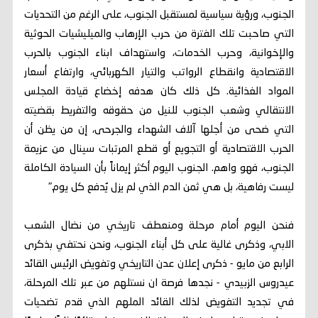
الجنوب، ورؤية سياسية لمستقبل الجنوب، على الرغم من التحديات
التي صاحبت تلك الفترة من حرب الإرهاب والميليشيات الحوثية
والإخوانية، وحرب الخدمات، واستهداف ابناء الجنوب بالحرب
الاقتصادية وانقطاع الرواتب والتيار الكهربائي، وارتفاع أسعار
المواد الغذائية. كل ذلك كان هدفه إخضاع قيادة المجلس
الانتقالي وشعب الجنوب للنيل من حقوقه والتفريط بقضيته
التي ضحى من أجلها آلاف الشهداء والجرحى، إن من يظن أن
الحرب الاقتصادية أو التجويع أو قطع المرتبات سينال من عزيمة
الجنوب، فهو واهم. الجنوب اليوم أكثر إيماناً بأن السيادة الكاملة
ليست رفاهية، بل هي ثمن الدم الذي لم يزل يُدفع كل يوم."
فنحن اليوم أمام مرحلة ومنعطف تاريخي من نضال الشعب
الابي، وذكرى غالية على كل أبناء الجنوب، ونحن نحتفي بذكرى
الرابع من مايو - ذكرى إعلان عدن التاريخي وتفويض الرئيس القائد
عيدروس الزبيدي - نجدها فرصة ان نستلهم من عبر تلك المرحلة،
في تجديد التفويض لذلك القائد الملهم الذي قدم تضحيات