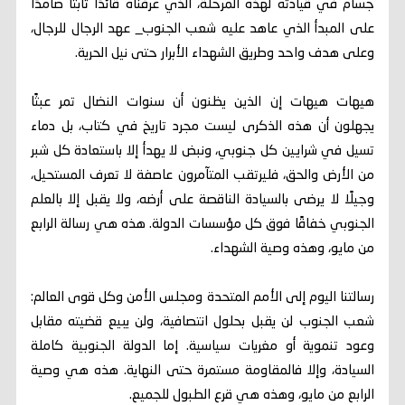
جسام في قيادته لهذه المرحلة، الذي عرفناه قائدًا ثابتًا صامدًا
على المبدأ الذي عاهد عليه شعب الجنوب_ عهد الرجال للرجال،
وعلى هدف واحد وطريق الشهداء الأبرار حتى نيل الحرية.
هيهات هيهات إن الذين يظنون أن سنوات النضال تمر عبثًا
يجهلون أن هذه الذكرى ليست مجرد تاريخ في كتاب، بل دماء
تسيل في شرايين كل جنوبي، ونبض لا يهدأ إلا باستعادة كل شبر
من الأرض والحق، فليرتقب المتآمرون عاصفة لا تعرف المستحيل،
وجيلًا لا يرضى بالسيادة الناقصة على أرضه، ولا يقبل إلا بالعلم
الجنوبي خفاقًا فوق كل مؤسسات الدولة. هذه هي رسالة الرابع
من مايو، وهذه وصية الشهداء.
رسالتنا اليوم إلى الأمم المتحدة ومجلس الأمن وكل قوى العالم:
شعب الجنوب لن يقبل بحلول انتصافية، ولن يبيع قضيته مقابل
وعود تنموية أو مغريات سياسية. إما الدولة الجنوبية كاملة
السيادة، وإلا فالمقاومة مستمرة حتى النهاية. هذه هي وصية
الرابع من مايو، وهذه هي قرع الطبول للجميع.