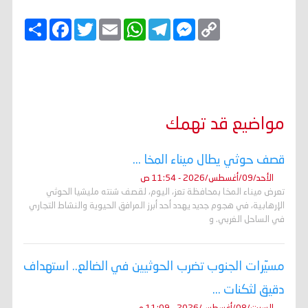
C
M
T
W
E
T
F
ا
o
e
e
h
m
w
a
ن
p
s
l
a
a
i
c
ش
y
s
e
t
i
t
e
ر
b
t
l
s
g
e
L
o
e
A
r
n
i
o
r
p
a
g
n
k
p
m
e
k
r
مواضيع قد تهمك
قصف حوثي يطال ميناء المخا ...
الأحد/09/أغسطس/2026 - 11:54 ص
تعرض ميناء المخا بمحافظة تعز، اليوم، لقصف شنته مليشيا الحوثي
الإرهابية، في هجوم جديد يهدد أحد أبرز المرافق الحيوية والنشاط التجاري
في الساحل الغربي. و
مسيّرات الجنوب تضرب الحوثيين في الضالع.. استهداف
دقيق لثكنات ...