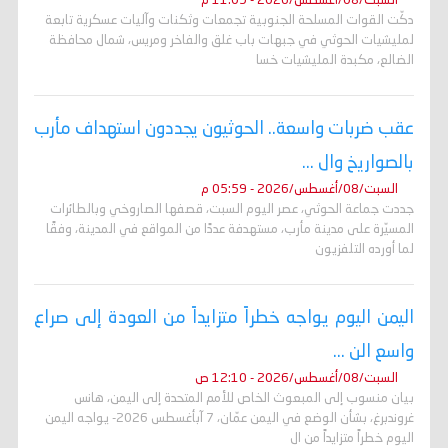
السبت/08/أغسطس/2026 - 11:09 م
دكّت القوات المسلحة الجنوبية تجمعات وثكنات وآليات عسكرية تابعة
لمليشيات الحوثي في جبهات باب غلق والفاخر ومريس، شمال محافظة
الضالع، مكبدة المليشيات خسا
عقب ضربات واسعة.. الحوثيون يجددون استهداف مأرب
بالصواريخ وال ...
السبت/08/أغسطس/2026 - 05:59 م
جددت جماعة الحوثي، عصر اليوم السبت، قصفها الصاروخي وبالطائرات
المسيّرة على مدينة مأرب، مستهدفة عددًا من المواقع في المدينة، وفقًا
لما أورده التلفزيون
اليمن اليوم يواجه خطراً متزايداً من العودة إلى صراع
واسع الن ...
السبت/08/أغسطس/2026 - 12:10 ص
بيان منسوب إلى المبعوث الخاص للأمم المتحدة إلى اليمن، هانس
غروندبرغ، بشأن الوضع في اليمن عمّان، 7 آبأغسطس 2026- يواجه اليمن
اليوم خطراً متزايداً من ال