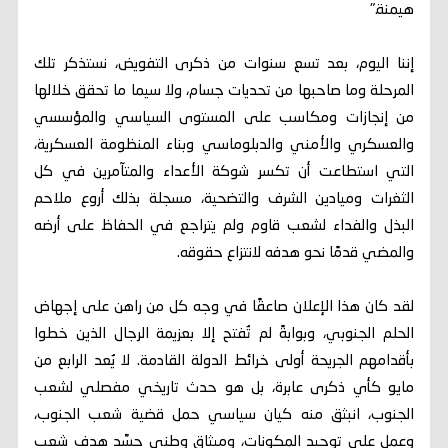
هيمنة."
إننا اليوم، بعد تسع سنوات من ذكرى التفويض، نستذكر تلك
المرحلة وما صاحبها من تحديات جسام، ولا سيما ما تحقق خلالها
من إنجازات ومكاسب على المستوى السياسي والمؤسسي
والعسكري والأمني والدبلوماسي وبناء المنظومة العسكرية،
التي استطاعت أن تكسر شوكة الأعداء والمتآمرين في كل
الثغرات وميادين الشرف والتضحية، مسجلة بذلك أروع ملاحم
البذل والفداء لشعب قاوم ولم يتراجع في الحفاظ على أرضه
والمضي قدمًا نحو هدفه لانتزاع حقوقه.
لقد كان هذا الإعلان صاعقًا في وجه كل من راهن على إجهاض
الحلم الجنوبي، وبوابةً لم تُفتح إلا بعزيمة الرجال الذين خطوا
بأقدامهم الجريحة أولى خرائط الدولة القادمة. لا يُعد الرابع من
مايو كأي ذكرى عابرة، بل هو حدث تاريخي مفصلي لشعب
الجنوب، انبثق منه كيان سياسي حمل قضية شعب الجنوب،
وعمل على توحيد المكونات، وميثاق وطني جسَّد هدف شعب