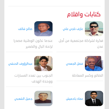
كتابات واقلام
عارف ناجي علي
صالح شائف
فكرة لشراكة مجتمعية من أجل
عندما تكون الوطنية مصدرا
عدن
لراحة البال والضمير
فضل الجعدي
عبدالرؤوف الحنشي
الضالع وكسر المعادلة
الجنوب بين تعدد المسارات
ووحدة الهدف
جميل الشعبي
عماد باحميش