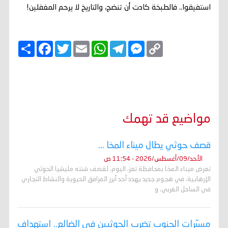
​استفيقوا.. فالطبخة كادت أن تنضج، والتاريخ لا يرحم المغفلين!
C
M
T
W
E
T
F
ا
o
e
e
h
m
w
a
ن
p
s
l
a
a
i
c
ش
y
s
e
t
i
t
e
ر
b
t
l
s
g
e
L
o
e
A
r
n
i
o
r
p
a
g
n
k
p
m
e
k
r
مواضيع قد تهمك
قصف حوثي يطال ميناء المخا ...
الأحد/09/أغسطس/2026 - 11:54 ص
تعرض ميناء المخا بمحافظة تعز، اليوم، لقصف شنته مليشيا الحوثي
الإرهابية، في هجوم جديد يهدد أحد أبرز المرافق الحيوية والنشاط التجاري
في الساحل الغربي. و
مسيّرات الجنوب تضرب الحوثيين في الضالع.. استهداف