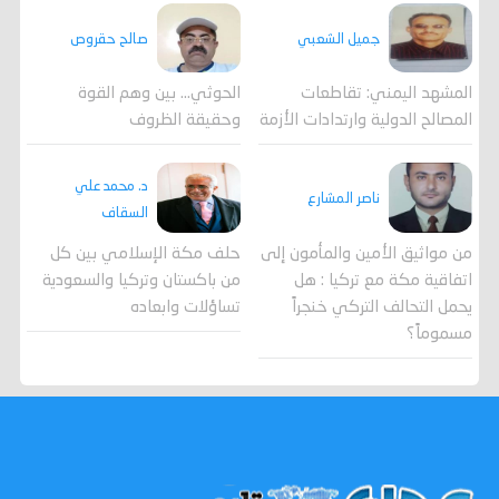
جميل الشعبي
صالح حقروص
المشهد اليمني: تقاطعات
الحوثي... بين وهم القوة
المصالح الدولية وارتدادات الأزمة
وحقيقة الظروف
د. محمد علي
ناصر المشارع
السقاف
من مواثيق الأمين والمأمون إلى
حلف مكة الإسلامي بين كل
اتفاقية مكة مع تركيا : هل
من باكستان وتركيا والسعودية
يحمل التحالف التركي خنجراً
تساؤلات وابعاده
مسموماً؟