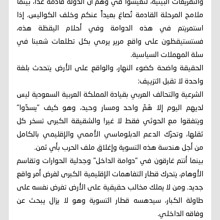
والتفريعات البينية، لتعيشوا في وهم أن الدولة قادمة غداً، بينما
ملامح المرحلة القادمة تُصاغ بعيداً عنكم وخلف الكواليس. إذا
استمريتم في هذه الدوامة وفي أحلام اليقظة هذه،
فستستيقظون على واقع مرير يرمي بكل تطلعات شعبنا في
سلة المهملات السياسية.
​الحقيقة واضحة كضوء النهار، والواقع على الأرض يتحدث بلغة
واحدة لا تقبل التزييف:
​الشرعية والتحالف العربي بقيادة المملكة العربية السعودية ليس
لديهم اليوم إلا هَمّ واحد ومسار وحيد، وهو كيف "يسدّوا"
ويتفقوا مع الحوثي فقط لا غير! والشقيقة الكبرى تسخر كل
ثقلها، وتحرّك الدعم الدبلوماسي الأممي والإقليمي بالكامل
من أجل هندسة هذه التسوية وإغلاق ملف الحرب بأي ثمن.
​بينما أنتم غارقون في "دوامة الداخل" وجدلية الحوارات وتقاسم
الأوهام، يتحرك قطار التفاهمات الإقليمية الكبرى لفرض أمر واقع
جديد. ومن لا يملك مخالب حقيقية على الأرض تفرض نفسه على
طاولة الكبار، سيدهسه قطار التسوية وهو لا يزال يبحث عن
وفاقه الداخلي.