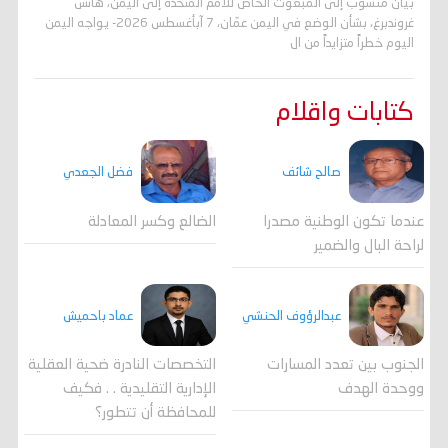
بيان منسوب إلى المبعوث الخاص للأمم المتحدة إلى اليمن، هانس
غروندبرغ، بشأن الوضع في اليمن عمّان، 7 آبأغسطس 2026- يواجه اليمن
اليوم خطراً متزايداً من ال
كتابات واقلام
صالح شائف
فضل الجعدي
عندما تكون الوطنية مصدرا
الضالع وكسر المعادلة
لراحة البال والضمير
عبدالرؤوف الحنشي
عماد باحميش
الجنوب بين تعدد المسارات
التخصصات النادرة ضحية العقلية
ووحدة الهدف
الإدارية التقليدية . . فكيف
للمحافظة أن تتطور؟