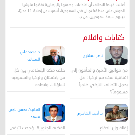
أعلنت قيادة التحالف أن اعتداءات وصفتها بالإرهابية نفذتها مليشيا
الحوثي على منطقة نجران في السعودية، أسفرت عن إصابة 11 مدنيًا،
بينهم سبعة سعوديين، من ب
كتابات واقلام
د. محمد علي
ناصر المشارع
السقاف
من مواثيق الأمين والمأمون إلى
حلف مكة الإسلامي بين كل
اتفاقية مكة مع تركيا : هل
من باكستان وتركيا والسعودية
يحمل التحالف التركي خنجراً
تساؤلات وابعاده
مسموماً؟
العقيد/ محسن ناجي
د. أديب الشاطري
مسعد
القضية الجنوبية.. وُجدت لتبقى
إقالة وزير الدفاع