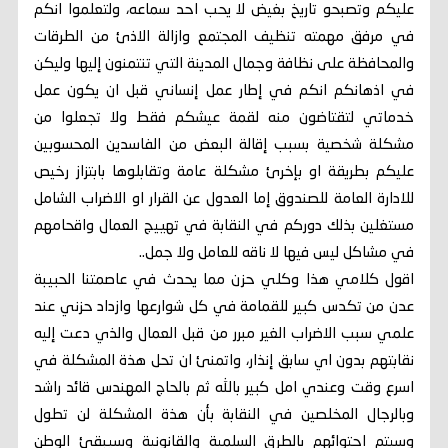
عليكم وتصبحو تاريخ بغيض لا يحب احد سماعه، ولتعلموا انكم
في مرفق مهمته تنظيف المجتمع وازالة الاذئ من الطرقات
والمحافظة على نظافة وجمال المدينة التي تنتمنون إليها وليكن
في اذهانكم انكم في إطار عمل إنساني قبل ان يكون عمل
خدماتي لتقتاضون منه لقمة عيشكم فقط ولا تجعلوا من
مشكلة شخصية بسبب إقالة البعض من الفاسدين المحسوبين
عليكم بطريقة او بإخرئ مشكلة عامة وتقابلوها بابتزاز رخيص
للادارة العامة للصندوق إما العدول عن القرار او الاضراب الشامل
مستغلين بذلك دوركم في النقابة في تهييج العمال واقحامهم
في مشاكل ليس فيها لا ناقه للعامل ولا جمل..
اقول كلامي هذا وكلي حزن مما يحدث في عاصمتنا الحبيبة
عدن من تكدس كبير للقمامة في كل شوارعها وازداد حزني عند
علمي سبب الاضراب الغير مبرر من قبل العمال والذي دعت إليه
نقابتهم بدون اي سابق إنذار، واتمنئ ان تحل هذة المشكلة في
اسرع وقت وعندي امل كبير بالله ثم بالحاج المهندس قائد راشد
وبالرجال المخلصين في النقابة بأن هذة المشكلة لن تطول
وسيتم احتوائهم بالطرق السلمية والقانونية وسيبقئ الوطن