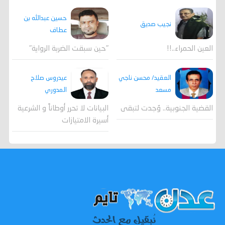
حسين عبدالله بن
نجيب صديق
عطاف
العين الحمراء..!!
"حين سبقت الضربة الرواية"
العقيد/ محسن ناجي
عيدروس صلاح
مسعد
المدوري
القضية الجنوبية.. وُجدت لتبقى
البيانات لا تحرر أوطاناً و الشرعية
أسيرة الامتيازات