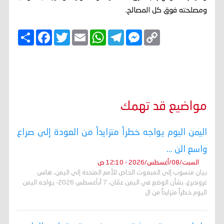
ومصلحته فوق كل المصالح.
C
M
T
W
E
T
F
ا
o
e
e
h
m
w
a
ن
p
s
l
a
a
i
c
ش
y
s
e
t
i
t
e
ر
b
t
l
s
g
e
L
o
e
A
r
n
i
o
r
p
a
g
n
k
p
m
e
k
r
مواضيع قد تهمك
اليمن اليوم يواجه خطراً متزايداً من العودة إلى صراع
واسع الن ...
السبت/08/أغسطس/2026 - 12:10 ص
بيان منسوب إلى المبعوث الخاص للأمم المتحدة إلى اليمن، هانس
غروندبرغ، بشأن الوضع في اليمن عمّان، 7 آبأغسطس 2026- يواجه اليمن
اليوم خطراً متزايداً من ال