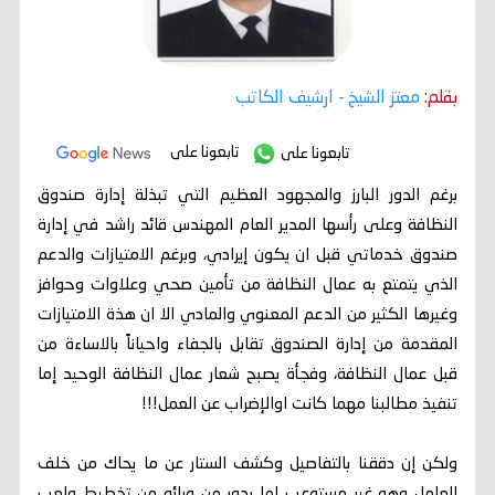
بقلم:
معتز الشيخ
- ارشيف الكاتب
تابعونا على
تابعونا على
برغم الدور البارز والمجهود العظيم التي تبذلة إدارة صندوق
النظافة وعلى رأسها المدير العام المهندس قائد راشد في إدارة
صندوق خدماتي قبل ان يكون إيرادي، وبرغم الامتيازات والدعم
الذي يتمتع به عمال النظافة من تأمين صحي وعلاوات وحوافز
وغيرها الكثير من الدعم المعنوي والمادي الا ان هذة الامتيازات
المقدمة من إدارة الصندوق تقابل بالجفاء واحياناً بالاساءة من
قبل عمال النظافة، وفجأة يصبح شعار عمال النظافة الوحيد إما
تنفيذ مطالبنا مهما كانت اوالإضراب عن العمل!!!
ولكن إن دققنا بالتفاصيل وكشف الستار عن ما يحاك من خلف
العامل وهو غير مستوعب لما يدور من ورائه من تخطيط ولعب