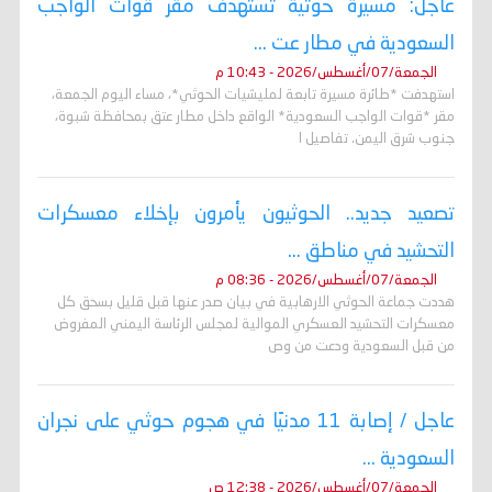
عاجل: مسيرة حوثية تستهدف مقر قوات الواجب
السعودية في مطار عت ...
الجمعة/07/أغسطس/2026 - 10:43 م
استهدفت *طائرة مسيرة تابعة لمليشيات الحوثي*، مساء اليوم الجمعة،
مقر *قوات الواجب السعودية* الواقع داخل مطار عتق بمحافظة شبوة،
جنوب شرق اليمن. تفاصيل ا
تصعيد جديد.. الحوثيون يأمرون بإخلاء معسكرات
التحشيد في مناطق ...
الجمعة/07/أغسطس/2026 - 08:36 م
هددت جماعة الحوثي الارهابية في بيان صدر عنها قبل قليل بسحق كل
معسكرات التحشيد العسكري الموالية لمجلس الرئاسة اليمني المفروض
من قبل السعودية ودعت من وص
عاجل / إصابة 11 مدنيًا في هجوم حوثي على نجران
السعودية ...
الجمعة/07/أغسطس/2026 - 12:38 ص