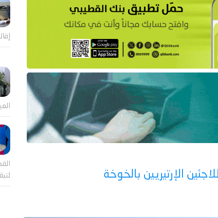
إقال
العي
القض
اجئين الإرتيريين بالخوخة
لتب