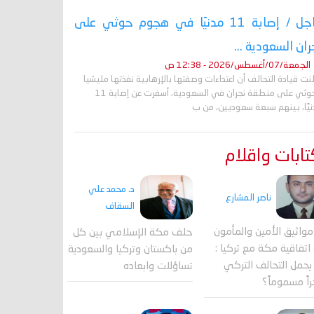
عاجل / إصابة 11 مدنيًا في هجوم حوثي على
ران السعودية ...
الجمعة/07/أغسطس/2026 - 12:38 ص
نت قيادة التحالف أن اعتداءات وصفتها بالإرهابية نفذتها مليشيا
الحوثي على منطقة نجران في السعودية، أسفرت عن إصابة 11
نيًا، بينهم سبعة سعوديين، من ب
ابات واقلام
د. محمد علي
ناصر المشارع
السقاف
واثيق الأمين والمأمون
حلف مكة الإسلامي بين كل
اتفاقية مكة مع تركيا :
من باكستان وتركيا والسعودية
حمل التحالف التركي
تساؤلات وابعاده
اً مسموماً؟