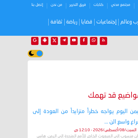
مجتمع مدني
كتابات
فريق التحرير
من نحن
إتصل بنا
ب وعالم
إجتماعيات
قضايا
رياضة
ثقافة
واضيع قد تهمك
يمن اليوم يواجه خطراً متزايداً من العودة إلى
اع واسع الن ...
السبت/08/أغسطس/2026 - 12:10 ص
ان منسوب إلى المبعوث الخاص للأمم المتحدة إلى اليمن، هانس