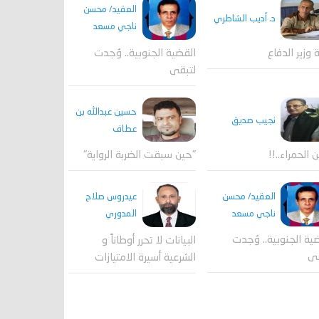
العقيد/ محسن
د. أديب الشاطري
ناجي مسعد
القضية الجنوبية.. وُجدت
ة وزير الدفاع
لتبقى
حسين عبدالله بن
نجيب صديق
عطاف
ن الحمراء..!!
"حين سبقت الضربة الرواية"
العقيد/ محسن
عيدروس صلاح
ناجي مسعد
المدوري
ية الجنوبية.. وُجدت
البيانات لا تحرر أوطاناً و
قى
الشرعية أسيرة الامتيازات