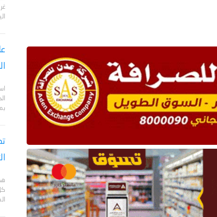
الي
عا
ال
اس
ال
بم
تص
ال
هد
كل
ال