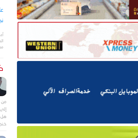
نج
أعل
مد
كت
من م
إلى 
هل ي
خنجر