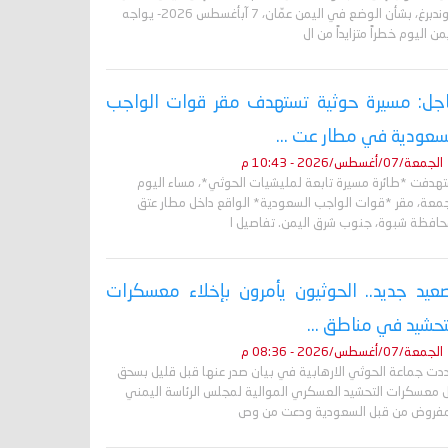
غروندبرغ، بشأن الوضع في اليمن عمّان، 7 آبأغسطس 2026- يواجه
من اليوم خطراً متزايداً من ال
جل: مسيرة حوثية تستهدف مقر قوات الواجب
سعودية في مطار عت ...
الجمعة/07/أغسطس/2026 - 10:43 م
تهدفت *طائرة مسيرة تابعة لمليشيات الحوثي*، مساء اليوم
جمعة، مقر *قوات الواجب السعودية* الواقع داخل مطار عتق
حافظة شبوة، جنوب شرق اليمن. تفاصيل ا
عيد جديد.. الحوثيون يأمرون بإخلاء معسكرات
تحشيد في مناطق ...
الجمعة/07/أغسطس/2026 - 08:36 م
دت جماعة الحوثي الارهابية في بيان صدر عنها قبل قليل بسحق
 معسكرات التحشيد العسكري الموالية لمجلس الرئاسة اليمني
مفروض من قبل السعودية ودعت من وص