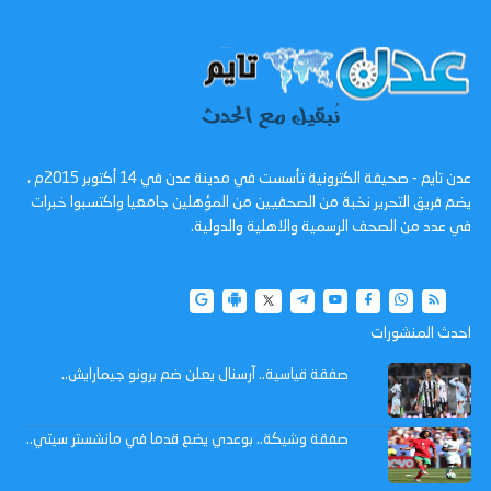
عدن تايم - صحيفة الكترونية تأسست في مدينة عدن في 14 أكتوبر 2015م ،
يضم فريق التحرير نخبة من الصحفيين من المؤهلين جامعيا واكتسبوا خبرات
في عدد من الصحف الرسمية والاهلية والدولية.
احدث المنشورات
صفقة قياسية.. آرسنال يعلن ضم برونو جيمارايش..
صفقة وشيكة.. بوعدي يضع قدما في مانشستر سيتي..