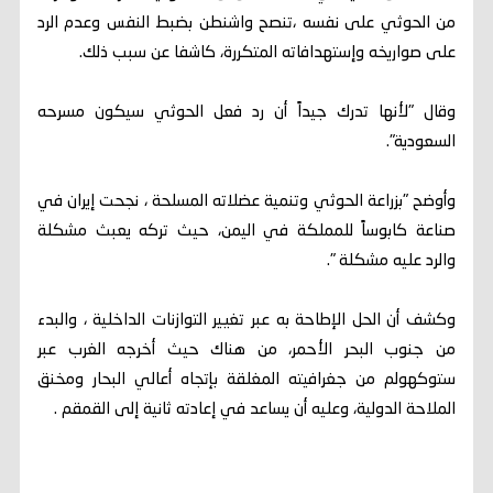
من الحوثي على نفسه ،تنصح واشنطن بضبط النفس وعدم الرد
على صواريخه وإستهدافاته المتكررة، كاشفا عن سبب ذلك.
وقال "لأنها تدرك جيداً أن رد فعل الحوثي سيكون مسرحه
السعودية".
وأوضح "بزراعة الحوثي وتنمية عضلاته المسلحة ، نجحت إيران في
صناعة كابوساً للمملكة في اليمن، حيث تركه يعبث مشكلة
والرد عليه مشكلة ".
وكشف أن الحل الإطاحة به عبر تغيير التوازنات الداخلية ، والبدء
من جنوب البحر الأحمر، من هناك حيث أخرجه الغرب عبر
ستوكهولم من جغرافيته المغلقة بإتجاه أعالي البحار ومخنق
الملاحة الدولية، وعليه أن يساعد في إعادته ثانية إلى القمقم .