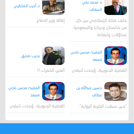
د. محمد علي
د. أديب الشاطري
السقاف
حلف مكة الإسلامي بين كل
إقالة وزير الدفاع
من باكستان وتركيا والسعودية
تساؤلات وابعاده
العقيد/ محسن ناجي
نجيب صديق
مسعد
القضية الجنوبية.. وُجدت لتبقى
العين الحمراء..!!
العقيد/ محسن ناجي
حسين عبدالله بن
مسعد
عطاف
القضية الجنوبية.. وُجدت لتبقى
"حين سبقت الضربة الرواية"