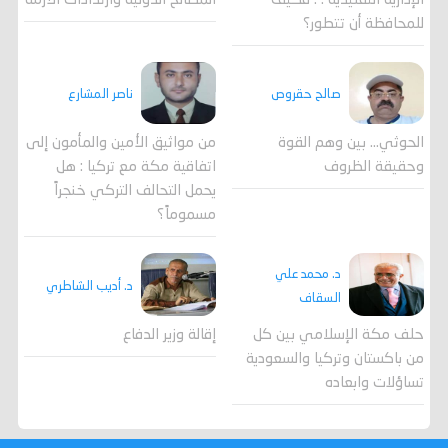
المصالح الدولية وارتدادات الأزمة
الإدارية التقليدية . . فكيف
للمحافظة أن تتطور؟
صالح حقروص
ناصر المشارع
الحوثي... بين وهم القوة
من مواثيق الأمين والمأمون إلى
وحقيقة الظروف
اتفاقية مكة مع تركيا : هل
يحمل التحالف التركي خنجراً
مسموماً؟
د. محمد علي
د. أديب الشاطري
السقاف
حلف مكة الإسلامي بين كل
إقالة وزير الدفاع
من باكستان وتركيا والسعودية
تساؤلات وابعاده