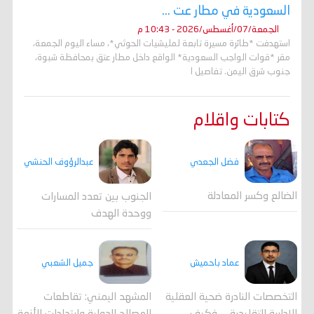
السعودية في مطار عت ...
الجمعة/07/أغسطس/2026 - 10:43 م
استهدفت *طائرة مسيرة تابعة لمليشيات الحوثي*، مساء اليوم الجمعة،
مقر *قوات الواجب السعودية* الواقع داخل مطار عتق بمحافظة شبوة،
جنوب شرق اليمن. تفاصيل ا
كتابات واقلام
فضل الجعدي
عبدالرؤوف الحنشي
الضالع وكسر المعادلة
الجنوب بين تعدد المسارات
ووحدة الهدف
جميل الشعبي
عماد باحميش
المشهد اليمني: تقاطعات
التخصصات النادرة ضحية العقلية