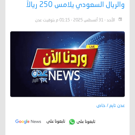
والريال السعودي يلامس 250 ريالاً
الأحد - 31 أغسطس 2025 - 01:15 م بتوقيت عدن
عدن تايم / خاص
تابعونا على
تابعونا على