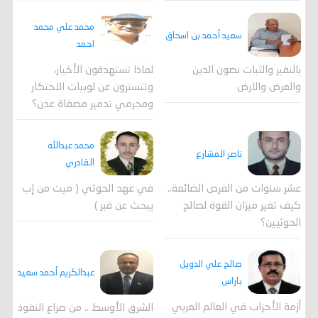
محمد علي محمد
سعيد أحمد بن اسحاق
احمد
لماذا تستهدفون الأخيار،
بالنفير والثبات نصون الدين
وتتسترون عن لوبيات الاحتكار
والعرض والارض
ومجرمي تدمير مصفاة عدن؟
محمد عبدالله
ناصر المشارع
القادري
عشر سنوات من الفرص الضائعة..
في عهد الحوثي ( ميت من إب
كيف تغير ميزان القوة لصالح
يبحث عن قبر )
الحوثيين؟
صالح علي الدويل
عبدالكريم أحمد سعيد
باراس
أزمة الأحزاب في العالم العربي
الشرق الأوسط .. من صراع النفوذ