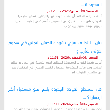
السعودية ...
الجمعة/07/أغسطس/2026 - 12:38 ص
أعلنت قيادة التحالف أن اعتداءات وصفتها بالإرهابية نفذتها مليشيا
الحوثي على منطقة نجران في السعودية، أسفرت عن إصابة 11 مدنيًا،
بينهم سبعة سعوديين، من ب
بيان - التحالف يعزي بشهداء الجيش اليمني في هجوم
حوثي بمأرب و ...
الخميس/06/أغسطس/2026 - 11:51 م
أعربت قيادة القوات المشتركة للتحالف لدعم الشرعية في اليمن عن خالص
تعازيها ومواساتها للحكومة اليمنية والشعب اليمني، في استشهاد عدد
من منتسبي القوات الم
هل ستخطو القيادة الجديدة بلحج نحو مستقبل أكثر
ازدهارا ؟ ...
الخميس/06/أغسطس/2026 - 11:33 م
لحج.. مشاريع تنموية واعدة في عدد من المديريات شهدت محافظة لحج