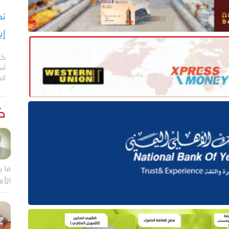
تح
إي
كش
اس
ال
كت
ما ب
الأم