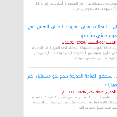
الحوثي على منطقة نجران في السعودية، أسفرت عن إصابة 11
نيًا، بينهم سبعة سعوديين، من ب
ان - التحالف يعزي بشهداء الجيش اليمني في
وم حوثي بمأرب و ...
الخميس/06/أغسطس/2026 - 11:51 م
ربت قيادة القوات المشتركة للتحالف لدعم الشرعية في اليمن عن
لص تعازيها ومواساتها للحكومة اليمنية والشعب اليمني، في
تشهاد عدد من منتسبي القوات الم
 ستخطو القيادة الجديدة بلحج نحو مستقبل أكثر
دهارا ؟ ...
الخميس/06/أغسطس/2026 - 11:33 م
ج.. مشاريع تنموية واعدة في عدد من المديريات شهدت محافظة
 خلال الايام القليلة الماضية افتتاح عدد من المشاريع التنموية
ها فيما يتعلق بالجانب الت