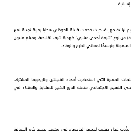
نسانية.
تراثية مهيبة، حيث قدمت قبيلة العوذلي هدايا رمزية ثمينة تعبر
قية) من نوع "شرمة أحدى عشري" كهدية شرف تقليدية، ومبلغ مليون
 الميمونة وترسيخًا لمعاني الكرم والوفاء.
مات المعبرة التي استحضرت أمجاد القبيلتين وتاريخهما المشترك،
 النسيج الاجتماعي مثمنة الدور الكبير للمشايخ والعقلاء في
يم مأدبة غداء ضخمة لجميع الحاضرين، في مشهد يجسد كرم الضيافة