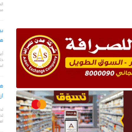
مد
بي
هج
أع
خا
اس
هل
از
لح
لحج
اهم