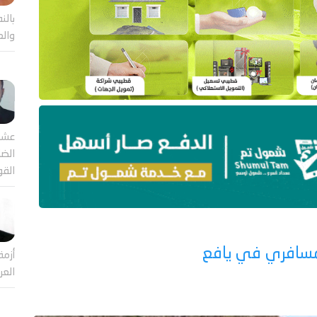
بالن
والع
عشر
الضا
القو
مسافري في يافع
أزمة
العر