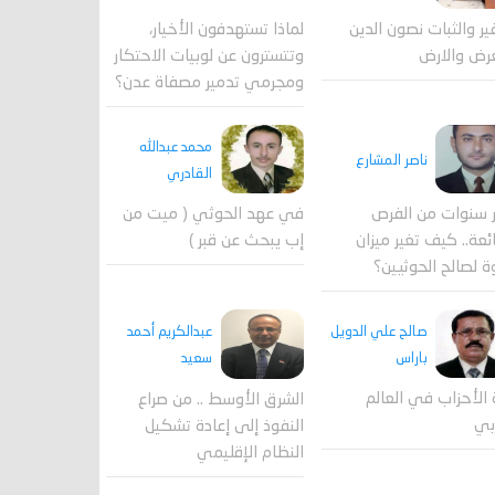
لماذا تستهدفون الأخيار،
فير والثبات نصون الدين
وتتسترون عن لوبيات الاحتكار
رض والارض
ومجرمي تدمير مصفاة عدن؟
محمد عبدالله
ناصر المشارع
القادري
 سنوات من الفرص
في عهد الحوثي ( ميت من
ئعة.. كيف تغير ميزان
إب يبحث عن قبر )
ة لصالح الحوثيين؟
صالح علي الدويل
عبدالكريم أحمد
باراس
سعيد
 الأحزاب في العالم
الشرق الأوسط .. من صراع
بي
النفوذ إلى إعادة تشكيل
النظام الإقليمي