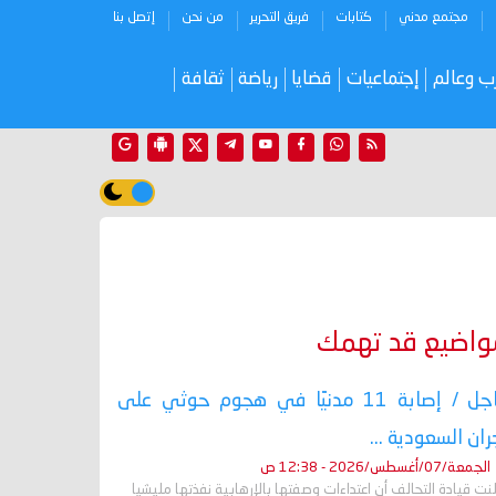
مجتمع مدني
كتابات
فريق التحرير
من نحن
إتصل بنا
ب وعالم
إجتماعيات
قضايا
رياضة
ثقافة
واضيع قد تهمك
عاجل / إصابة 11 مدنيًا في هجوم حوثي على
ران السعودية ...
الجمعة/07/أغسطس/2026 - 12:38 ص
نت قيادة التحالف أن اعتداءات وصفتها بالإرهابية نفذتها مليشيا