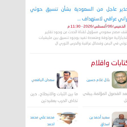
ذير عاجل من السعودية بشأن تنسيق حوثي
راني عراقي لاستهداف ...
الخميس/06/أغسطس/2026 - 11:30 م
ف مصدر سعودي مسؤول لقناة الحدث عن وجود تقارير
تخباراتية موثوقة ومتعددة تفيد بوجود تنسيق بين مليشيات
حوثي في اليمن وفصائل عراقية والحرس الثوري ال
ابات واقلام
بلال غلام حسين
سعدان اليافعي
عد الفصول المؤلمة..يبقى
ما بين الثبات والانبطاح.. حين
ل
تخاض الحرب بعقيدتين
محمد علي محمد
سعيد أحمد بن
احمد
اسحاق