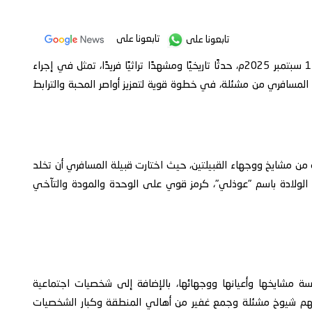
تابعونا على
تابعونا على
شهدت منطقة مشئلة في يافع، يوم الخميس الموافق 11 سبتمبر 2025م، حدثًا تاريخيًا ومشهدًا تراثيًا فريدًا، تمثل في إجراء
المسافري من مشئلة، في خطوة قوية لتعزيز أواصر المحبة والترابط
ثة من مشايخ ووجهاء القبيلتين، حيث اختارت قبيلة المسافري أن تخلد
 الولادة باسم "عوذلي"، كرمز قوي على الوحدة والمودة والتآخي
ة مشايخها وأعيانها ووجهائها، بالإضافة إلى شخصيات اجتماعية
الهم شيوخ مشئلة وجمع غفير من أهالي المنطقة وكبار الشخصيات