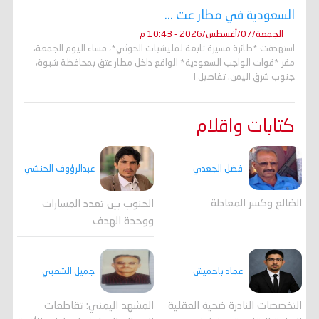
السعودية في مطار عت ...
الجمعة/07/أغسطس/2026 - 10:43 م
استهدفت *طائرة مسيرة تابعة لمليشيات الحوثي*، مساء اليوم الجمعة،
مقر *قوات الواجب السعودية* الواقع داخل مطار عتق بمحافظة شبوة،
جنوب شرق اليمن. تفاصيل ا
كتابات واقلام
فضل الجعدي
عبدالرؤوف الحنشي
الضالع وكسر المعادلة
الجنوب بين تعدد المسارات
ووحدة الهدف
جميل الشعبي
عماد باحميش
المشهد اليمني: تقاطعات
التخصصات النادرة ضحية العقلية