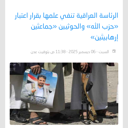
الرئاسة العراقية تنفي علمها بقرار اعتبار
«حزب الله» والحوثيين «جماعتَين
إرهابيتَين»
السبت - 06 ديسمبر 2025 - 11:38 ص بتوقيت عدن