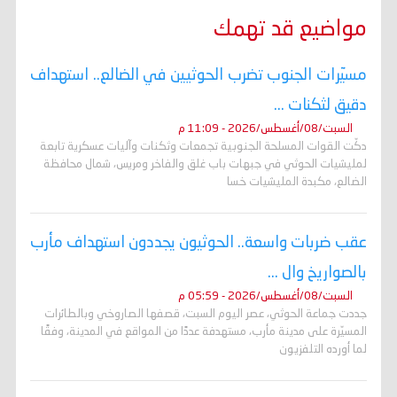
مواضيع قد تهمك
مسيّرات الجنوب تضرب الحوثيين في الضالع.. استهداف
دقيق لثكنات ...
السبت/08/أغسطس/2026 - 11:09 م
دكّت القوات المسلحة الجنوبية تجمعات وثكنات وآليات عسكرية تابعة
لمليشيات الحوثي في جبهات باب غلق والفاخر ومريس، شمال محافظة
الضالع، مكبدة المليشيات خسا
عقب ضربات واسعة.. الحوثيون يجددون استهداف مأرب
بالصواريخ وال ...
السبت/08/أغسطس/2026 - 05:59 م
جددت جماعة الحوثي، عصر اليوم السبت، قصفها الصاروخي وبالطائرات
المسيّرة على مدينة مأرب، مستهدفة عددًا من المواقع في المدينة، وفقًا
لما أورده التلفزيون