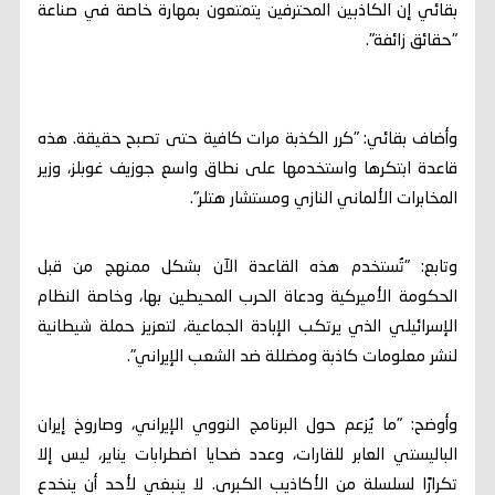
بقائي إن الكاذبين المحترفين يتمتعون بمهارة خاصة في صناعة
"حقائق زائفة".
وأضاف بقائي: "كرر الكذبة مرات كافية حتى تصبح حقيقة. هذه
قاعدة ابتكرها واستخدمها على نطاق واسع جوزيف غوبلز، وزير
المخابرات الألماني النازي ومستشار هتلر".
وتابع: "تُستخدم هذه القاعدة الآن بشكل ممنهج من قبل
الحكومة الأميركية ودعاة الحرب المحيطين بها، وخاصة النظام
الإسرائيلي الذي يرتكب الإبادة الجماعية، لتعزيز حملة شيطانية
لنشر معلومات كاذبة ومضللة ضد الشعب الإيراني".
وأوضح: "ما يُزعم حول البرنامج النووي الإيراني، وصاروخ إيران
الباليستي العابر للقارات، وعدد ضحايا اضطرابات يناير، ليس إلا
تكرارًا لسلسلة من الأكاذيب الكبرى. لا ينبغي لأحد أن ينخدع