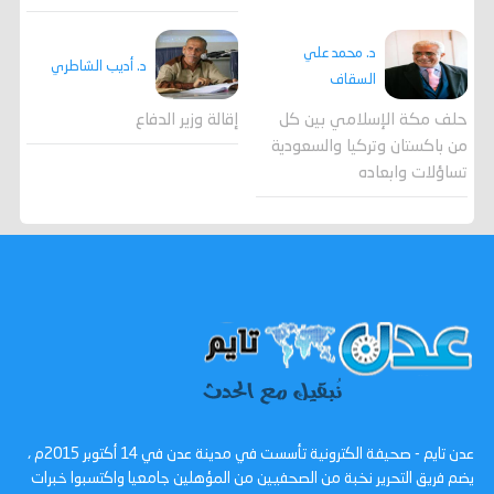
د. محمد علي
د. أديب الشاطري
السقاف
حلف مكة الإسلامي بين كل
إقالة وزير الدفاع
من باكستان وتركيا والسعودية
تساؤلات وابعاده
عدن تايم - صحيفة الكترونية تأسست في مدينة عدن في 14 أكتوبر 2015م ،
يضم فريق التحرير نخبة من الصحفيين من المؤهلين جامعيا واكتسبوا خبرات