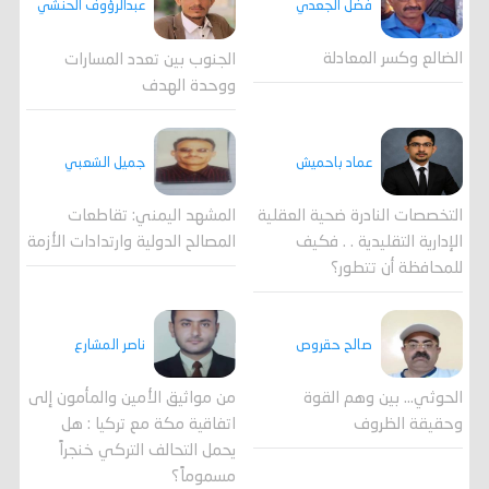
فضل الجعدي
عبدالرؤوف الحنشي
الضالع وكسر المعادلة
الجنوب بين تعدد المسارات
ووحدة الهدف
جميل الشعبي
عماد باحميش
المشهد اليمني: تقاطعات
التخصصات النادرة ضحية العقلية
المصالح الدولية وارتدادات الأزمة
الإدارية التقليدية . . فكيف
للمحافظة أن تتطور؟
صالح حقروص
ناصر المشارع
الحوثي... بين وهم القوة
من مواثيق الأمين والمأمون إلى
وحقيقة الظروف
اتفاقية مكة مع تركيا : هل
يحمل التحالف التركي خنجراً
مسموماً؟