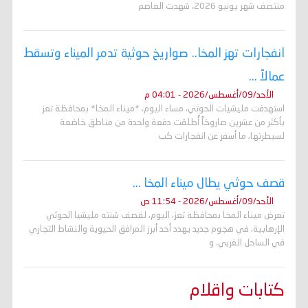
منتصف شهر يونيو 2026، شهدت العاصم
انفجارات تهز المخا.. صواريخ حوثية تدمر الميناء وتسقط
عمالاً ...
الأحد/09/أغسطس/2026 - 04:01 م
استهدفت مليشيات الحوثي، مساء اليوم، *ميناء المخا* بمحافظة تعز
بأكثر من عشرين صاروخاً أُطلقت دفعة واحدة من مناطق خاضعة
لسيطرتها، ما أسفر عن انفجارات كب
قصف حوثي يطال ميناء المخا ...
الأحد/09/أغسطس/2026 - 11:54 ص
تعرض ميناء المخا بمحافظة تعز، اليوم، لقصف شنته مليشيا الحوثي
الإرهابية، في هجوم جديد يهدد أحد أبرز المرافق الحيوية والنشاط التجاري
في الساحل الغربي. و
كتابات واقلام