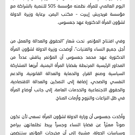
اليوم العالمي للمرأة، نظمته مؤسسة SOS للتنمية بالشراكة مع
مؤسسة فريدريش إيبرت – مكتب اليمن، برعاية وزيرة الدولة
لشؤون المرأة الدكتورة عهد جعسوس.
وفي افتتاح المؤتمر، تحت شعار "الحقوق والعدالة والعمل من
أجل جميع النساء والفتيات"، أوضحت وزيرة الدولة لشؤون المرأة
الدكتورة عهد محمد جعسوس أن المؤتمر يناقش عدداً من
المحاور الرئيسية المرتبطة بقضايا المرأة اليمنية، أبرزها المشاركة
السياسية وصنع القرار، والحماية والعدالة القانونية، والدعم
النفسي والصحي، إضافة إلى التمكين والعدالة الاقتصادية،
والحقوق الاجتماعية والخدمات العامة، إلى جانب أوضاع المرأة
في ظل النزاعات والنزوح وأزمات المناخ.
وأكدت جعسوس أن وزارة الدولة لشؤون المرأة تسعى لأن تكون
صوتاً معبّراً عن قضايا النساء وجسراً يربط تطلعاتهن ببرامج
وسياسات الدولة، مشيرة إلى أن مخرجات المؤتمر ستتضمن