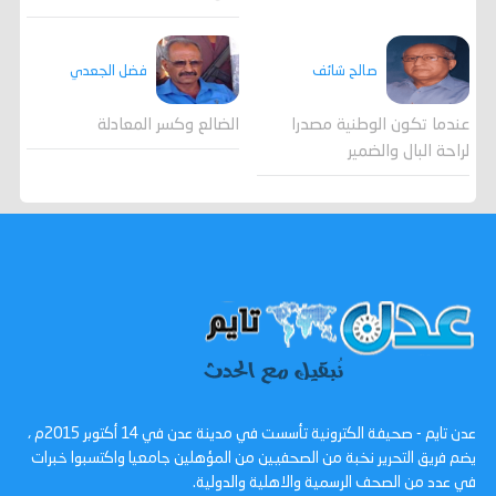
صالح شائف
فضل الجعدي
عندما تكون الوطنية مصدرا
الضالع وكسر المعادلة
لراحة البال والضمير
عدن تايم - صحيفة الكترونية تأسست في مدينة عدن في 14 أكتوبر 2015م ،
يضم فريق التحرير نخبة من الصحفيين من المؤهلين جامعيا واكتسبوا خبرات
في عدد من الصحف الرسمية والاهلية والدولية.