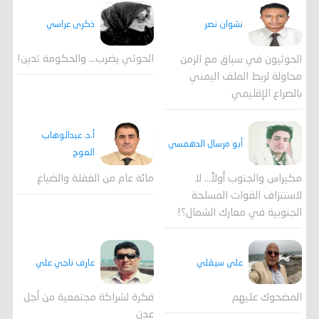
ذكرى عراسي
نشوان نصر
الحوثي يضرب… والحكومة تدين!
الحوثيون في سباق مع الزمن
محاولة لربط الملف اليمني
بالصراع الإقليمي
أ.د. عبدالوهاب
أبو مرسال الدهمسي
العوج
مكيراس والجنوب أولاً... لا
مائة عام من الغفلة والضياع
لاستنزاف القوات المسلحة
الجنوبية في معارك الشمال؟!
علي سيقلي
عارف ناجي علي
المضحوك عليهم
فكرة لشراكة مجتمعية من أجل
عدن