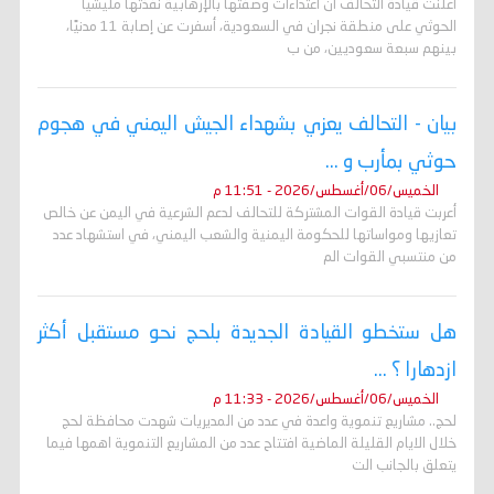
أعلنت قيادة التحالف أن اعتداءات وصفتها بالإرهابية نفذتها مليشيا
الحوثي على منطقة نجران في السعودية، أسفرت عن إصابة 11 مدنيًا،
بينهم سبعة سعوديين، من ب
بيان - التحالف يعزي بشهداء الجيش اليمني في هجوم
حوثي بمأرب و ...
الخميس/06/أغسطس/2026 - 11:51 م
أعربت قيادة القوات المشتركة للتحالف لدعم الشرعية في اليمن عن خالص
تعازيها ومواساتها للحكومة اليمنية والشعب اليمني، في استشهاد عدد
من منتسبي القوات الم
هل ستخطو القيادة الجديدة بلحج نحو مستقبل أكثر
ازدهارا ؟ ...
الخميس/06/أغسطس/2026 - 11:33 م
لحج.. مشاريع تنموية واعدة في عدد من المديريات شهدت محافظة لحج
خلال الايام القليلة الماضية افتتاح عدد من المشاريع التنموية اهمها فيما
يتعلق بالجانب الت