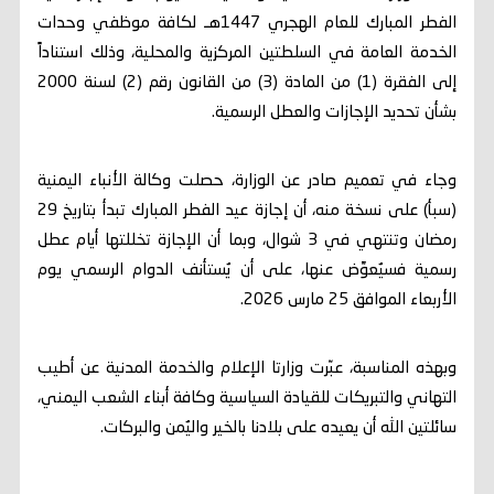
الفطر المبارك للعام الهجري 1447هـ لكافة موظفي وحدات
الخدمة العامة في السلطتين المركزية والمحلية، وذلك استناداً
إلى الفقرة (1) من المادة (3) من القانون رقم (2) لسنة 2000
بشأن تحديد الإجازات والعطل الرسمية.
وجاء في تعميم صادر عن الوزارة، حصلت وكالة الأنباء اليمنية
(سبأ) على نسخة منه، أن إجازة عيد الفطر المبارك تبدأ بتاريخ 29
رمضان وتنتهي في 3 شوال، وبما أن الإجازة تخللتها أيام عطل
رسمية فسيُعوَّض عنها، على أن يُستأنف الدوام الرسمي يوم
الأربعاء الموافق 25 مارس 2026.
وبهذه المناسبة، عبّرت وزارتا الإعلام والخدمة المدنية عن أطيب
التهاني والتبريكات للقيادة السياسية وكافة أبناء الشعب اليمني،
سائلتين الله أن يعيده على بلادنا بالخير واليُمن والبركات.