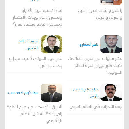
احمد
لماذا تستهدفون الأخيار،
بالنفير والثبات نصون الدين
وتتسترون عن لوبيات الاحتكار
والعرض والارض
ومجرمي تدمير مصفاة عدن؟
محمد عبدالله
ناصر المشارع
القادري
عشر سنوات من الفرص الضائعة..
في عهد الحوثي ( ميت من إب
كيف تغير ميزان القوة لصالح
يبحث عن قبر )
الحوثيين؟
صالح علي الدويل
عبدالكريم أحمد سعيد
باراس
أزمة الأحزاب في العالم العربي
الشرق الأوسط .. من صراع النفوذ
إلى إعادة تشكيل النظام
الإقليمي