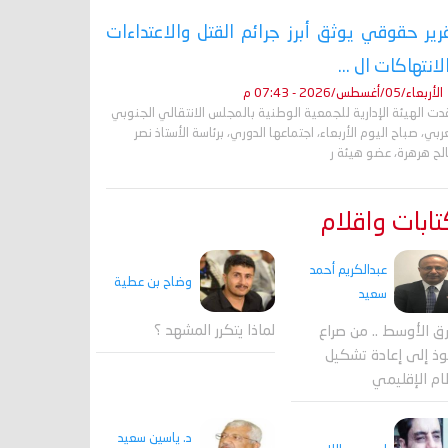
رير حقوقي يوثق أبرز جرائم القتل والاعتداءات
لانتهاكات ال ...
الأربعاء/05/أغسطس/2026 - 07:43 م
ت الهيئة الإدارية للجمعية الوطنية بالمجلس الانتقالي الجنوبي
ربي، صباح اليوم الأربعاء، اجتماعها الدوري، برئاسة الأستاذ نصر
لح هرهرة، عضو هيئة ر
ابات واقلام
عبدالكريم أحمد
وضاح بن عطية
سعيد
لماذا يتكرر المشهد ؟
ق الأوسط .. من صراع
وذ إلى إعادة تشكيل
ام الإقليمي
د. ياسين سعيد