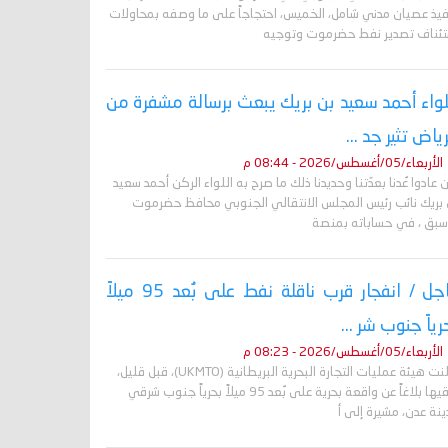
فيذ عصيان مدني شامل، الخميس، احتجاجاً على ما وصفه بمحاولات
تئناف تصدير نفط حضرموت وتوجيه
لواء أحمد سعيد بن بريك يبعث برسالة مشفرة من
رياض تثير جد ...
الأربعاء/05/أغسطس/2026 - 08:44 م
 عادوا عُدنا بعدّتنا وحديدنا ذلك ما صرح به اللواء الركن أحمد سعيد
 بريك نائب رئيس المجلس الانتقالي الجنوبي محافظ حضرموت
أسبق ، في حساباته بمنصة
عاجل / انفجار قرب ناقلة نفط على بُعد 95 ميلاً
رياً جنوب شر ...
الأربعاء/05/أغسطس/2026 - 08:23 م
أعلنت هيئة عمليات التجارة البحرية البريطانية (UKMTO)، قبل قليل،
تلقيها بلاغاً عن واقعة بحرية على بُعد 95 ميلاً بحرياً جنوب شرقي
نة عدن، مشيرة إلى أ