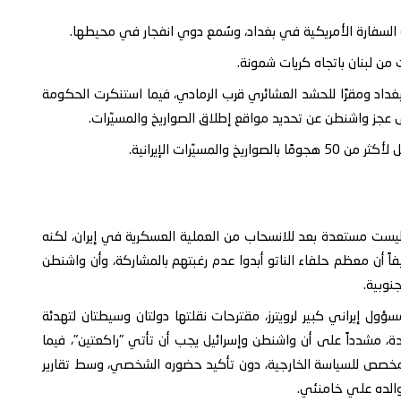
 السفارة الأمريكية في بغداد، وسُمع دوي انفجار في محيطها.
داد ومقرًا للحشد العشائري قرب الرمادي، فيما استنكرت الحكومة
ى عجز واشنطن عن تحديد مواقع إطلاق الصواريخ والمسيّرات.
مسيّرات الإيرانية.
ة ليست مستعدة بعد للانسحاب من العملية العسكرية في إيران، لكنه
 أن معظم حلفاء الناتو أبدوا عدم رغبتهم بالمشاركة، وأن واشنطن
جنوبية.
ل إيراني كبير لرويترز، مقترحات نقلتها دولتان وسيطتان لتهدئة
حدة، مشدداً على أن واشنطن وإسرائيل يجب أن تأتي "راكعتين"، فيما
اع مخصص للسياسة الخارجية، دون تأكيد حضوره الشخصي، وسط تقارير
والده علي خامنئي.