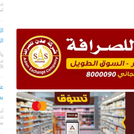
تن
اس
ال
ال
وأن
بن
ال
بح
مدي