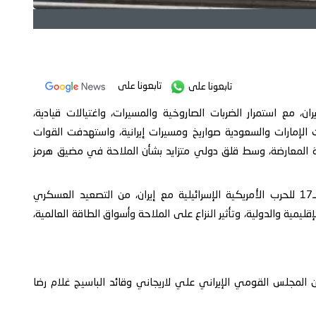
تابعونا على
تابعونا على
ان، مع استمرار الضربات الصاروخية والمسيرات، واغتيالات قيادية،
الإمارات والسعودية صواريخ ومسيرات إيرانية، واستهدفت القوات
نية المعارضة، وسط قلق دولي متزايد بشأن الملاحة في مضيق هرمز
ويرصد عدن تايم في هذا التقرير أبرز مستجدات اليوم الـ17 للحرب الأمريكية الإسرائيلية مع إيران، من التصعيد العسكري
إقليمية والدولية، وتأثير النزاع على الملاحة وأسواق الطاقة العالمية،
أمين المجلس القومي الإيراني علي لاريجاني وقائد الباسيج غلام رضا