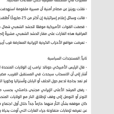
مسيّرات في المنطقة الشرقية خلال الساعات الماضية.
- نقلت رويترز عن مصادر أمنية أن مسيرة ملغومة استهدفت
- قالت وسائل إعلام إسرائيلية إن أكثر من 25 صاروخًا أُطلقت من لبنان باتجاه كريات شمونة.
- قصفت القوات الأميركية موقعًا للحشد الشعبي شمال بغ
العراقية هذه الغارات على مقار الحشد الشعبي، مشيرةً إل
- تعرضت مواقع الأحزاب الكردية الإيرانية المعارضة قرب أربيل لأكثر من 50 هجومًا بالصواريخ وال
ثانياً: المستجدات السياسية
- قال الرئيس الأميركي دونالد ترامب إن الولايات المتحد
أشار إلى أن الانسحاب سيحدث في المستقبل القريب، مضيفاً
لم تعد بحاجة لدعم دول الحلف أو اليابان وأستراليا وكوريا ال
- رفض المرشد الأعلى الإيراني مجتبى خامنئي، بحسب مسؤو
التوتر أو التوصل إلى وقف لإطلاق النار مع الولايات المت
كان موقفه بشأن الثأر منهما حازماً جداً خلال أول اجتم
عن تعرضه لإصابات متفاوتة جراء الغارات التي أودت بحياة 