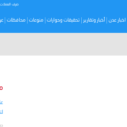
صرف العملات
اخبار عدن
أخبار وتقارير
تحقيقات وحوارات
منوعات
محافظات
عر
م
عا
لت
دع