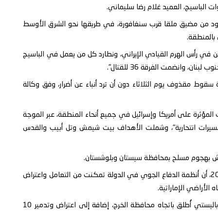
ات الباسيج، العميد غلام رضا سليماني.
لجنود من مضيق ملقا قرب سنغافورة، في طريقها نحو الشرق الأوسط
بالمنطقة.
ن في رأس الهرم القيادي الإيراني، ونطارد كل من يعمل في الباسيج
ن، وانضمت الفرقة 36 للقتال".
سقوط مقذوف يوم الثلاثاء دون أن ترد أنباء عن أضرار، وفق وكالة
ت المؤثرة على أمريكا وإسرائيل في جميع أنحاء المنطقة، عبر الموجة
 ومسيرات انتحارية"، وشملت الأهداف بيت شيمش وتل أبيب والقدس
- أعلنت وزارة الدفاع الإماراتية، اليوم الثلاثاء 17 مارس 2026، أن أنظمة الدفاع الجوي في الدولة تمكنت من التعامل واعتراض
- أعلنت وزارة الدفاع السعودية عن اعتراض وتدمير صاروخ باليستي أُطلق باتجاه محافظة الخرج، إضافة إلى اعتراض وتدمير 10