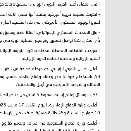
- في المقابل أعلن الحرس الثوري الإيراني استشهاد قائد قو
- اقتربت سفينة حربية أميركية يُعتقد أنها تحمل آلاف ا
لتعزيز الوجود العسكري الأميركي في ظل التصعيد الجاري 
- قال المتحدث العسكري الإسرائيلي: "قتلنا قادة ومسؤولي
بأي مكان، كما نواصل تعميق وتوسيع العملية البرية في جنوب لبنا
- شهدت المنطقة المحيطة بمحطة بوشهر النووية الإيرانية 
تسنيم الإيرانية ومنظمة الطاقة الذرية الإيرانية.
- أعلن الحرس الثوري الإيراني بدء مرحلة جديدة من الضربا
59، باستخدام صواريخ قدر وعماد وفتاح والحاج قاسم،
المحتلة والقواعد الأمريكية في أربيل والمنطقة".
- ذكرت وسائل إعلام إيرانية: سقوط 5 قتلى من عناصر الجيش بهجوم مسلح بمحافظة سيستان وبلوشستان.
10 صواريخ باليستية و45 طائرة مسيّرة أُطلقت من إيران باتجاه الأراضي الإماراتية.