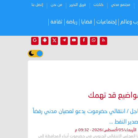
مجتمع مدني
كتابات
فريق التحرير
من نحن
إتصل بنا
ب وعالم
إجتماعيات
قضايا
رياضة
ثقافة
واضيع قد تهمك
جل / انتقالي حضرموت يدعو لعصيان مدني رفضاً
صدير النفط ...
الأربعاء/05/أغسطس/2026 - 09:32 م
ا المجلس الانتقالي الجنوبي في حضرموت أبناء المحافظة إلى