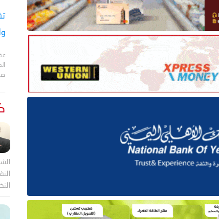
تق
وا
عقد
الع
صا
كت
الشر
النف
النظ