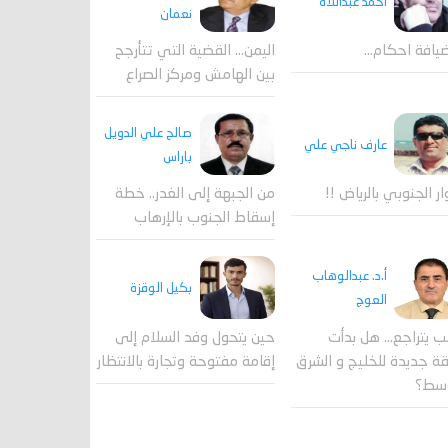
احمد عبداللاه
نعمان
يافة احكام…
اليمن… القضية التي تتأرجح
بين الهامش ومركز الصراع
صالح علي الدويل
عارف ناجي علي
باراس
ار الجنوبي بالرياض !!
من الجبهة إلى الغدر.. خطة
إسقاط الجنوب بالإرهاب
أ.د. عبدالوهاب
بكيل الوقزة
العوج
ب يتراجع... هل بدأت
حين يتحول وفد السلام إلى
 جديدة للخليج و الشرق
إقامة مفتوحة وتجارة بالانتظار
وسط؟