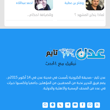
احمد عبداللاه
وضاح بن عطية
وللضيافة احكام…
لماذا يتكرر المشهد ؟
عدن تايم - صحيفة الكترونية تأسست في مدينة عدن في 14 أكتوبر 2015م ،
يضم فريق التحرير نخبة من الصحفيين من المؤهلين جامعيا واكتسبوا خبرات
في عدد من الصحف الرسمية والاهلية والدولية.