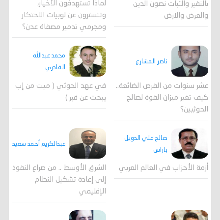
لماذا تستهدفون الأخيار،
بالنفير والثبات نصون الدين
وتتسترون عن لوبيات الاحتكار
والعرض والارض
ومجرمي تدمير مصفاة عدن؟
محمد عبدالله
ناصر المشارع
القادري
عشر سنوات من الفرص الضائعة..
في عهد الحوثي ( ميت من إب
كيف تغير ميزان القوة لصالح
يبحث عن قبر )
الحوثيين؟
صالح علي الدويل
عبدالكريم أحمد سعيد
باراس
أزمة الأحزاب في العالم العربي
الشرق الأوسط .. من صراع النفوذ
إلى إعادة تشكيل النظام
الإقليمي