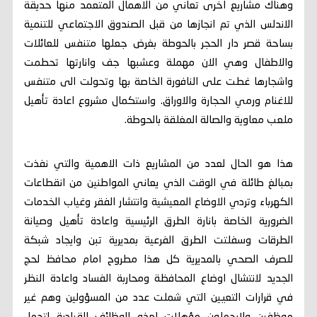
وهناك مشاريع اخرى تعاني من الاهمال المتعمد منها حديقة
الاندلس الذي تم انجازها من قبل الصندوق الاجتماعي للتنمية
بساحة قصر دار الحجر بالحوطة بغرض جعلها متنفس للعائلات
والاطفال وهي الان مهملة وعشبها جف وانارتها تحطمت
واشجارها غطت على النافورة الخاصة بها وتحولت الى متنفس
للاغنام ورمي الحجارة والاوراق. واستكمال مشروع اعادة تأهيل
ملعب معاوية والصالة المغلقة بالحوطة.
هذا هو الحال لعدد من المشاريع ذات الاهمية والتي نفذت
بمبالغ طائلة في الوقت الذي يعاني المواطنين من انقطاعات
الكهرباء وتردي الاوضاع المعيشية وانتشار الفقر وغياب الخدمات
الضرورية الخاصة بانارة الطرق الرئيسية واعادة تأهيل وصيانة
الطرقات وسفلتت الطرق الفرعية بمديرية تبن وايجاد شبكة
للصرف الصحي بالمديرية كل هذا مطروح امام محافظ لحج
الجديد لانتشال اوضاع المحافظة ومحاربة الفساد واعادة النظر
في قرارات التعيين التي شملت عدد من المسؤولين وهم غير