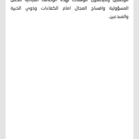
موظفين ولايحملون مؤهلات لهذه الوظائف القيادية لتحمل
المسؤولية وافساح المجال امام الكفاءات وذوي الخبرة
والمبدعين.