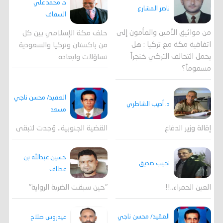
د. محمد علي
ناصر المشارع
السقاف
من مواثيق الأمين والمأمون إلى
حلف مكة الإسلامي بين كل
اتفاقية مكة مع تركيا : هل
من باكستان وتركيا والسعودية
يحمل التحالف التركي خنجراً
تساؤلات وابعاده
مسموماً؟
العقيد/ محسن ناجي
د. أديب الشاطري
مسعد
القضية الجنوبية.. وُجدت لتبقى
إقالة وزير الدفاع
حسين عبدالله بن
نجيب صديق
عطاف
العين الحمراء..!!
"حين سبقت الضربة الرواية"
العقيد/ محسن ناجي
عيدروس صلاح