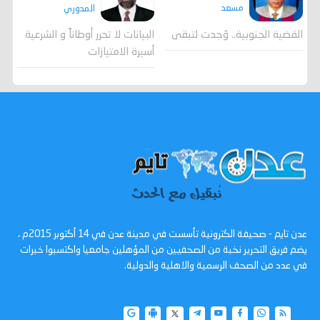
مسعد
المدوري
القضية الجنوبية.. وُجدت لتبقى
البيانات لا تحرر أوطاناً و الشرعية
أسيرة الامتيازات
عدن تايم - صحيفة الكترونية تأسست في مدينة عدن في 14 أكتوبر 2015م ،
يضم فريق التحرير نخبة من الصحفيين من المؤهلين جامعيا واكتسبوا خبرات
في عدد من الصحف الرسمية والاهلية والدولية.