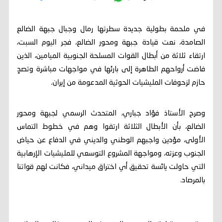
في ملحمة بطولية جديدة سطرتها رمال وجبال جبهة الضالع
الصامدة، نعت قيادة جبهة ومحور الضالع، فجر اليوم السبت،
ارتقاء ثلاثة من أبطال القوات المسلحة الجنوبية الميامين، الذين
فاضت أرواحهم الطاهرة إلى بارئها في مواجهات مباشرة وتصدٍ
حازم لزحوفات المليشيات الحوثية المدعومة من إيران.
وصرح الأستاذ فؤاد جباري، المتحدث الرسمي لجبهة ومحور
الضالع، بأن الأبطال الثلاثة ارتقوا وهم في خطوط التماس
الأولى، مؤدين واجبهم الوطني والديني في الدفاع عن حياض
الجنوب وعزته، ومواجهة المشروع التوسعي للمليشيات الإرهابية
التي حاولت يائسة تحقيق أي اختراق ميداني، فكانت لهم قواتنا
بالمرصاد.