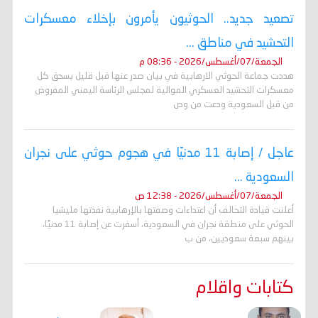
تصعيد جديد.. الحوثيون يأمرون بإخلاء معسكرات
التحشيد في مناطق ...
الجمعة/07/أغسطس/2026 - 08:36 م
هددت جماعة الحوثي الارهابية في بيان صدر عنها قبل قليل بسحق كل
معسكرات التحشيد العسكري الموالية لمجلس الرئاسة اليمني المفروض
من قبل السعودية ودعت من وص
عاجل / إصابة 11 مدنيًا في هجوم حوثي على نجران
السعودية ...
الجمعة/07/أغسطس/2026 - 12:38 ص
أعلنت قيادة التحالف أن اعتداءات وصفتها بالإرهابية نفذتها مليشيا
الحوثي على منطقة نجران في السعودية، أسفرت عن إصابة 11 مدنيًا،
بينهم سبعة سعوديين، من ب
كتابات واقلام