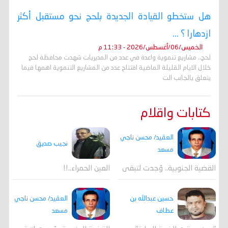
هل ستخطو القيادة الجديدة بلحج نحو مستقبل أكثر
ازدهارا ؟ ...
الخميس/06/أغسطس/2026 - 11:33 م
لحج.. مشاريع تنموية واعدة في عدد من المديريات شهدت محافظة لحج
خلال الايام القليلة الماضية افتتاح عدد من المشاريع التنموية اهمها فيما
يتعلق بالجانب الت
كتابات واقلام
العقيد/ محسن ناجي
نجيب صديق
مسعد
القضية الجنوبية.. وُجدت لتبقى
العين الحمراء..!!
العقيد/ محسن ناجي
حسين عبدالله بن
مسعد
عطاف