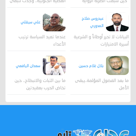
القضية الجنوبية.. وُجدت لتبقى
"حين سبقت الضربة الرواية"
عيدروس صلاح
علي سيقلي
المدوري
عندما تعيد السياسة ترتيب
البيانات لا تحرر أوطاناً و الشرعية
الأعداء
أسيرة الامتيازات
بلال غلام حسين
سعدان اليافعي
ما بعد الفصول المؤلمة..يبقى
ما بين الثبات والانبطاح.. حين
الأمل
تخاض الحرب بعقيدتين