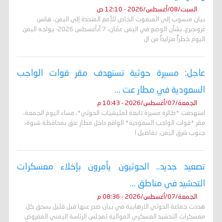
السبت/08/أغسطس/2026 - 12:10 ص
بيان منسوب إلى المبعوث الخاص للأمم المتحدة إلى اليمن، هانس
غروندبرغ، بشأن الوضع في اليمن عمّان، 7 آبأغسطس 2026- يواجه اليمن
اليوم خطراً متزايداً من ال
عاجل: مسيرة حوثية تستهدف مقر قوات الواجب
السعودية في مطار عت ...
الجمعة/07/أغسطس/2026 - 10:43 م
استهدفت *طائرة مسيرة تابعة لمليشيات الحوثي*، مساء اليوم الجمعة،
مقر *قوات الواجب السعودية* الواقع داخل مطار عتق بمحافظة شبوة،
جنوب شرق اليمن. تفاصيل ا
تصعيد جديد.. الحوثيون يأمرون بإخلاء معسكرات
التحشيد في مناطق ...
الجمعة/07/أغسطس/2026 - 08:36 م
هددت جماعة الحوثي الارهابية في بيان صدر عنها قبل قليل بسحق كل
معسكرات التحشيد العسكري الموالية لمجلس الرئاسة اليمني المفروض