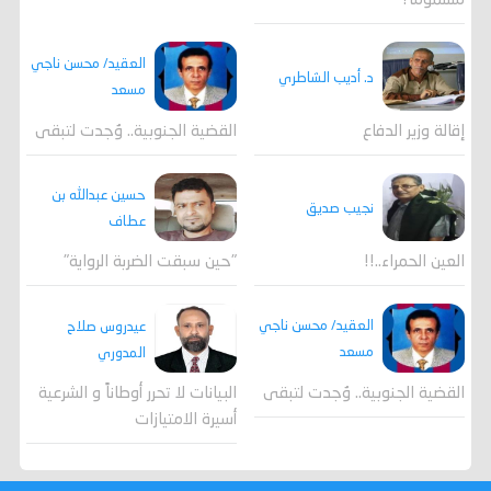
مسموماً؟
العقيد/ محسن ناجي
د. أديب الشاطري
مسعد
القضية الجنوبية.. وُجدت لتبقى
إقالة وزير الدفاع
حسين عبدالله بن
نجيب صديق
عطاف
العين الحمراء..!!
"حين سبقت الضربة الرواية"
العقيد/ محسن ناجي
عيدروس صلاح
مسعد
المدوري
القضية الجنوبية.. وُجدت لتبقى
البيانات لا تحرر أوطاناً و الشرعية
أسيرة الامتيازات