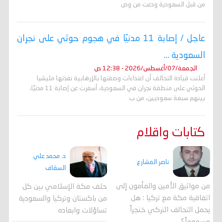
من قبل السعودية ودعت من وص
عاجل / إصابة 11 مدنيًا في هجوم حوثي على نجران
السعودية ...
الجمعة/07/أغسطس/2026 - 12:38 ص
أعلنت قيادة التحالف أن اعتداءات وصفتها بالإرهابية نفذتها مليشيا
الحوثي على منطقة نجران في السعودية، أسفرت عن إصابة 11 مدنيًا،
بينهم سبعة سعوديين، من ب
كتابات واقلام
د. محمد علي
ناصر المشارع
السقاف
من مواثيق الأمين والمأمون إلى
حلف مكة الإسلامي بين كل
اتفاقية مكة مع تركيا : هل
من باكستان وتركيا والسعودية
يحمل التحالف التركي خنجراً
تساؤلات وابعاده