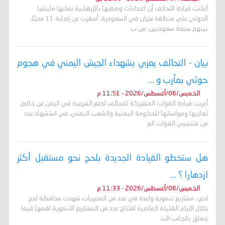
أعلنت قيادة التحالف أن اعتداءات وصفتها بالإرهابية نفذتها مليشيا
الحوثي على منطقة نجران في السعودية، أسفرت عن إصابة 11 مدنيًا،
بينهم سبعة سعوديين، من ب
بيان - التحالف يعزي بشهداء الجيش اليمني في هجوم
حوثي بمأرب و ...
الخميس/06/أغسطس/2026 - 11:51 م
أعربت قيادة القوات المشتركة للتحالف لدعم الشرعية في اليمن عن خالص
تعازيها ومواساتها للحكومة اليمنية والشعب اليمني، في استشهاد عدد
من منتسبي القوات الم
هل ستخطو القيادة الجديدة بلحج نحو مستقبل أكثر
ازدهارا ؟ ...
الخميس/06/أغسطس/2026 - 11:33 م
لحج.. مشاريع تنموية واعدة في عدد من المديريات شهدت محافظة لحج
خلال الايام القليلة الماضية افتتاح عدد من المشاريع التنموية اهمها فيما
يتعلق بالجانب الت