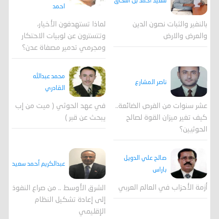
سعيد أحمد بن اسحاق
احمد
لماذا تستهدفون الأخيار،
بالنفير والثبات نصون الدين
وتتسترون عن لوبيات الاحتكار
والعرض والارض
ومجرمي تدمير مصفاة عدن؟
محمد عبدالله
ناصر المشارع
القادري
عشر سنوات من الفرص الضائعة..
في عهد الحوثي ( ميت من إب
كيف تغير ميزان القوة لصالح
يبحث عن قبر )
الحوثيين؟
صالح علي الدويل
عبدالكريم أحمد سعيد
باراس
أزمة الأحزاب في العالم العربي
الشرق الأوسط .. من صراع النفوذ
إلى إعادة تشكيل النظام
الإقليمي