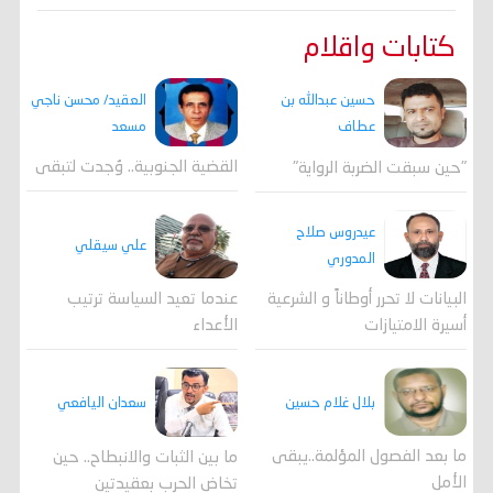
كتابات واقلام
العقيد/ محسن ناجي
حسين عبدالله بن
مسعد
عطاف
القضية الجنوبية.. وُجدت لتبقى
"حين سبقت الضربة الرواية"
عيدروس صلاح
علي سيقلي
المدوري
عندما تعيد السياسة ترتيب
البيانات لا تحرر أوطاناً و الشرعية
الأعداء
أسيرة الامتيازات
بلال غلام حسين
سعدان اليافعي
ما بعد الفصول المؤلمة..يبقى
ما بين الثبات والانبطاح.. حين
الأمل
تخاض الحرب بعقيدتين