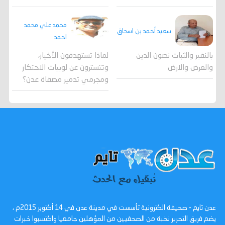
محمد علي محمد
سعيد أحمد بن اسحاق
احمد
لماذا تستهدفون الأخيار،
بالنفير والثبات نصون الدين
وتتسترون عن لوبيات الاحتكار
والعرض والارض
ومجرمي تدمير مصفاة عدن؟
عدن تايم - صحيفة الكترونية تأسست في مدينة عدن في 14 أكتوبر 2015م ،
يضم فريق التحرير نخبة من الصحفيين من المؤهلين جامعيا واكتسبوا خبرات