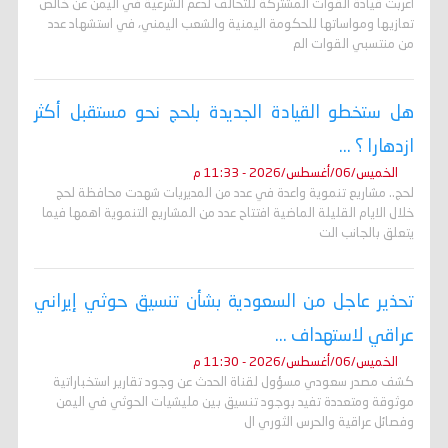
أعربت قيادة القوات المشتركة للتحالف لدعم الشرعية في اليمن عن خالص
تعازيها ومواساتها للحكومة اليمنية والشعب اليمني، في استشهاد عدد
من منتسبي القوات الم
هل ستخطو القيادة الجديدة بلحج نحو مستقبل أكثر
ازدهارا ؟ ...
الخميس/06/أغسطس/2026 - 11:33 م
لحج.. مشاريع تنموية واعدة في عدد من المديريات شهدت محافظة لحج
خلال الايام القليلة الماضية افتتاح عدد من المشاريع التنموية اهمها فيما
يتعلق بالجانب الت
تحذير عاجل من السعودية بشأن تنسيق حوثي إيراني
عراقي لاستهداف ...
الخميس/06/أغسطس/2026 - 11:30 م
كشف مصدر سعودي مسؤول لقناة الحدث عن وجود تقارير استخباراتية
موثوقة ومتعددة تفيد بوجود تنسيق بين مليشيات الحوثي في اليمن
وفصائل عراقية والحرس الثوري ال