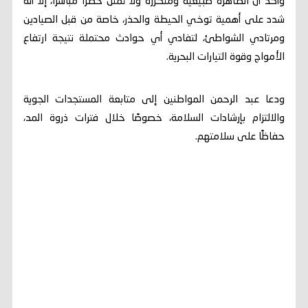
وأكد أن الظاهرة طبيعية ومتكررة ولا تمثل خطرًا مباشرًا، إلا أنه
شدد على أهمية توخي الحيطة والحذر، خاصة من قبل الصيادين
ومرتادي الشواطئ، لتفادي أي حوادث محتملة نتيجة ارتفاع
الأمواج وقوة التيارات البحرية.
ودعا عبد الرحمن المواطنين إلى متابعة المستجدات الجوية
والالتزام بإرشادات السلامة، خصوصًا خلال فترات ذروة المد،
حفاظًا على سلامتهم.