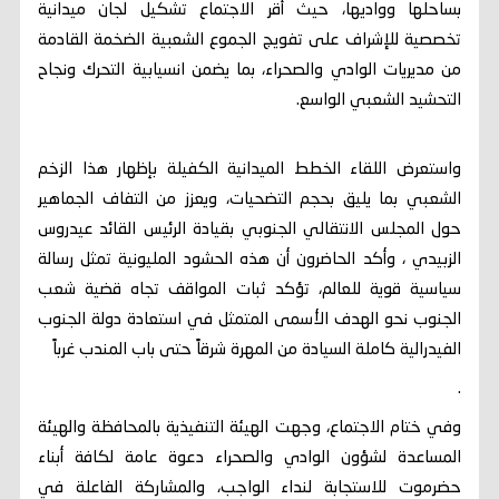
بساحلها وواديها، حيث أقر الاجتماع تشكيل لجان ميدانية
تخصصية للإشراف على تفويج الجموع الشعبية الضخمة القادمة
من مديريات الوادي والصحراء، بما يضمن انسيابية التحرك ونجاح
التحشيد الشعبي الواسع.
واستعرض اللقاء الخطط الميدانية الكفيلة بإظهار هذا الزخم
الشعبي بما يليق بحجم التضحيات، ويعزز من التفاف الجماهير
حول المجلس الانتقالي الجنوبي بقيادة الرئيس القائد عيدروس
الزبيدي ، وأكد الحاضرون أن هذه الحشود المليونية تمثل رسالة
سياسية قوية للعالم، تؤكد ثبات المواقف تجاه قضية شعب
الجنوب نحو الهدف الأسمى المتمثل في استعادة دولة الجنوب
الفيدرالية كاملة السيادة من المهرة شرقاً حتى باب المندب غرباً
.
وفي ختام الاجتماع، وجهت الهيئة التنفيذية بالمحافظة والهيئة
المساعدة لشؤون الوادي والصحراء دعوة عامة لكافة أبناء
حضرموت للاستجابة لنداء الواجب، والمشاركة الفاعلة في