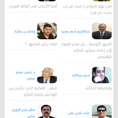
في عهد الحوثي ( ميت من إب
أزمة الأحزاب في العالم العربي
يبحث عن قبر )
وضاح بن عطية
عبدالكريم أحمد سعيد
لماذا يتكرر المشهد ؟
الشرق الأوسط .. من صراع النفوذ
إلى إعادة تشكيل النظام
الإقليمي
د. ياسين سعيد
احمد عبداللاه
نعمان
وللضيافة احكام…
اليمن… القضية التي تتأرجح بين
الهامش ومركز الصراع
صالح علي الدويل
عارف ناجي علي
باراس