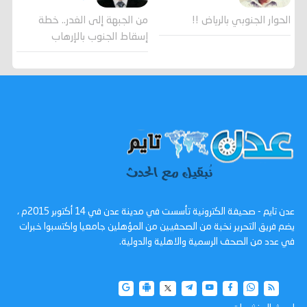
الحوار الجنوبي بالرياض !!
من الجبهة إلى الغدر.. خطة
إسقاط الجنوب بالإرهاب
عدن تايم - صحيفة الكترونية تأسست في مدينة عدن في 14 أكتوبر 2015م ،
يضم فريق التحرير نخبة من الصحفيين من المؤهلين جامعيا واكتسبوا خبرات
في عدد من الصحف الرسمية والاهلية والدولية.