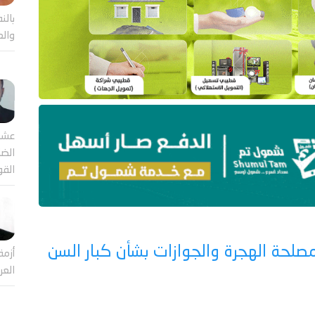
بالن
والع
عشر
الضا
القو
صلحة الهجرة والجوازات بشأن كبار السن
أزمة
العر