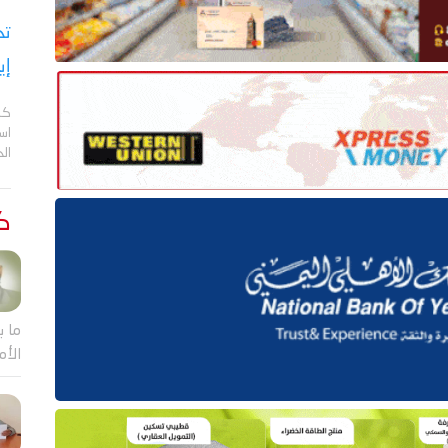
تح
إي
كش
اس
ال
كت
ما ب
الأم