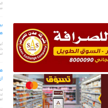
مد
بي
هج
أع
خا
اس
هل
از
لح
لحج
اهم