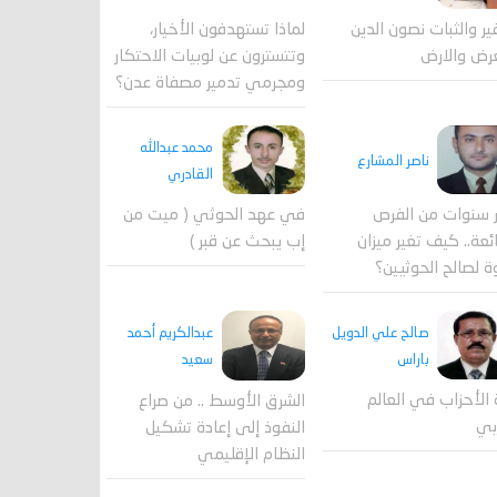
لماذا تستهدفون الأخيار،
فير والثبات نصون الدين
وتتسترون عن لوبيات الاحتكار
رض والارض
ومجرمي تدمير مصفاة عدن؟
محمد عبدالله
ناصر المشارع
القادري
 سنوات من الفرص
في عهد الحوثي ( ميت من
ئعة.. كيف تغير ميزان
إب يبحث عن قبر )
ة لصالح الحوثيين؟
صالح علي الدويل
عبدالكريم أحمد
باراس
سعيد
 الأحزاب في العالم
الشرق الأوسط .. من صراع
بي
النفوذ إلى إعادة تشكيل
النظام الإقليمي