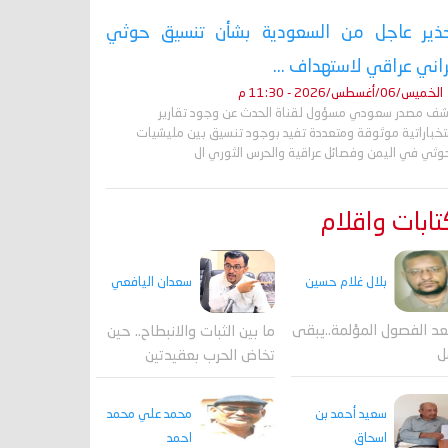
ذير عاجل من السعودية بشأن تنسيق حوثي
راني عراقي لاستهداف ...
الخميس/06/أغسطس/2026 - 11:30 م
ف مصدر سعودي مسؤول لقناة الحدث عن وجود تقارير
تخباراتية موثوقة ومتعددة تفيد بوجود تنسيق بين مليشيات
حوثي في اليمن وفصائل عراقية والحرس الثوري ال
ابات واقلام
بلال غلام حسين
سعدان اليافعي
عد الفصول المؤلمة..يبقى
ما بين الثبات والانبطاح.. حين
ل
تخاض الحرب بعقيدتين
محمد علي محمد
سعيد أحمد بن
احمد
اسحاق