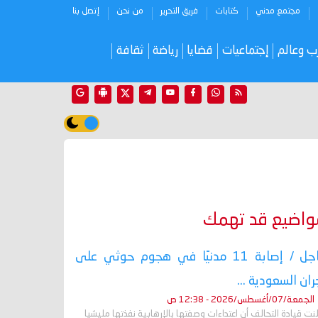
مجتمع مدني
كتابات
فريق التحرير
من نحن
إتصل بنا
ب وعالم
إجتماعيات
قضايا
رياضة
ثقافة
واضيع قد تهمك
عاجل / إصابة 11 مدنيًا في هجوم حوثي على
ران السعودية ...
الجمعة/07/أغسطس/2026 - 12:38 ص
نت قيادة التحالف أن اعتداءات وصفتها بالإرهابية نفذتها مليشيا