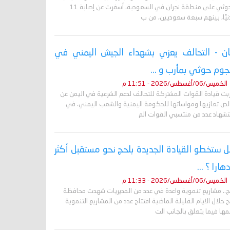
الحوثي على منطقة نجران في السعودية، أسفرت عن إصابة 11
نيًا، بينهم سبعة سعوديين، من ب
ان - التحالف يعزي بشهداء الجيش اليمني في
وم حوثي بمأرب و ...
الخميس/06/أغسطس/2026 - 11:51 م
ربت قيادة القوات المشتركة للتحالف لدعم الشرعية في اليمن عن
لص تعازيها ومواساتها للحكومة اليمنية والشعب اليمني، في
تشهاد عدد من منتسبي القوات الم
 ستخطو القيادة الجديدة بلحج نحو مستقبل أكثر
دهارا ؟ ...
الخميس/06/أغسطس/2026 - 11:33 م
ج.. مشاريع تنموية واعدة في عدد من المديريات شهدت محافظة
 خلال الايام القليلة الماضية افتتاح عدد من المشاريع التنموية
ها فيما يتعلق بالجانب الت