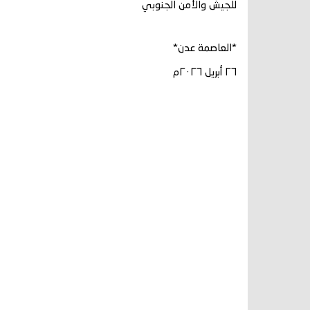
للجيش والأمن الجنوبي
*العاصمة عدن*
٢٦ أبريل ٢٠٢٦م