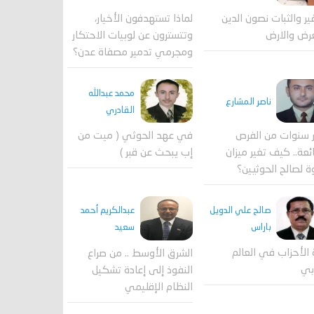
لماذا تستهدفون الأخيار،
فير والثبات نصون الدين
وتتسترون عن لوبيات الاحتكار
رض والارض
ومجرمي تدمير مصفاة عدن؟
محمد عبدالله
ناصر المشارع
القادري
 سنوات من الفرص
في عهد الحوثي ( ميت من
ئعة.. كيف تغير ميزان
إب يبحث عن قبر )
ة لصالح الحوثيين؟
صالح علي الدويل
عبدالكريم أحمد
باراس
سعيد
 الأحزاب في العالم
الشرق الأوسط .. من صراع
بي
النفوذ إلى إعادة تشكيل
النظام الإقليمي