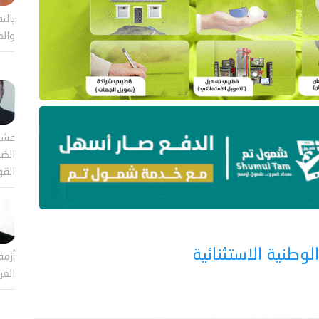
بالن
والع
عشر
الضا
القو
لوطنية الاستثنائية
أزمة
العر