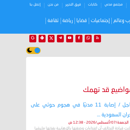
مجتمع مدني
كتابات
فريق التحرير
من نحن
إتصل بنا
ب وعالم
إجتماعيات
قضايا
رياضة
ثقافة
واضيع قد تهمك
عاجل / إصابة 11 مدنيًا في هجوم حوثي على
ران السعودية ...
الجمعة/07/أغسطس/2026 - 12:38 ص
نت قيادة التحالف أن اعتداءات وصفتها بالإرهابية نفذتها مليشيا