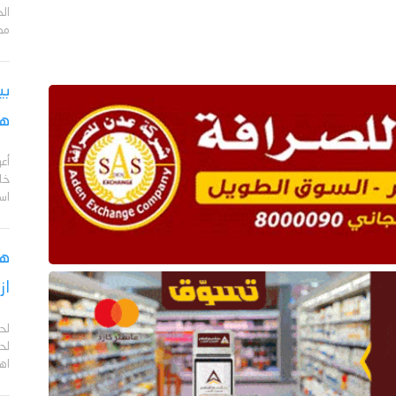
مد
بي
هج
أع
خا
اس
هل
از
لح
لحج
اهم