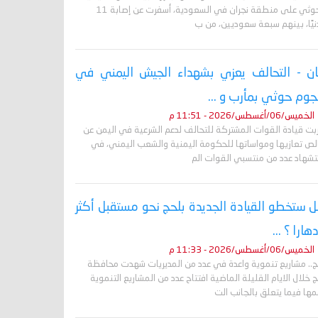
الحوثي على منطقة نجران في السعودية، أسفرت عن إصابة 11
نيًا، بينهم سبعة سعوديين، من ب
ان - التحالف يعزي بشهداء الجيش اليمني في
وم حوثي بمأرب و ...
الخميس/06/أغسطس/2026 - 11:51 م
ربت قيادة القوات المشتركة للتحالف لدعم الشرعية في اليمن عن
لص تعازيها ومواساتها للحكومة اليمنية والشعب اليمني، في
تشهاد عدد من منتسبي القوات الم
 ستخطو القيادة الجديدة بلحج نحو مستقبل أكثر
دهارا ؟ ...
الخميس/06/أغسطس/2026 - 11:33 م
ج.. مشاريع تنموية واعدة في عدد من المديريات شهدت محافظة
 خلال الايام القليلة الماضية افتتاح عدد من المشاريع التنموية
ها فيما يتعلق بالجانب الت