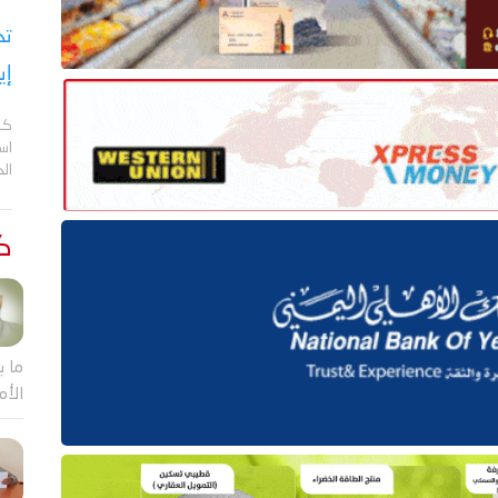
تح
إي
كش
اس
ال
كت
ما ب
الأم