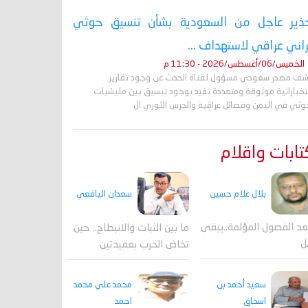
ذير عاجل من السعودية بشأن تنسيق حوثي
راني عراقي لاستهداف ...
الخميس/06/أغسطس/2026 - 11:30 م
ف مصدر سعودي مسؤول لقناة الحدث عن وجود تقارير
تخباراتية موثوقة ومتعددة تفيد بوجود تنسيق بين مليشيات
حوثي في اليمن وفصائل عراقية والحرس الثوري ال
ابات واقلام
بلال غلام حسين
سعدان اليافعي
عد الفصول المؤلمة..يبقى
ما بين الثبات والانبطاح.. حين
ل
تخاض الحرب بعقيدتين
محمد علي محمد
سعيد أحمد بن
احمد
اسحاق