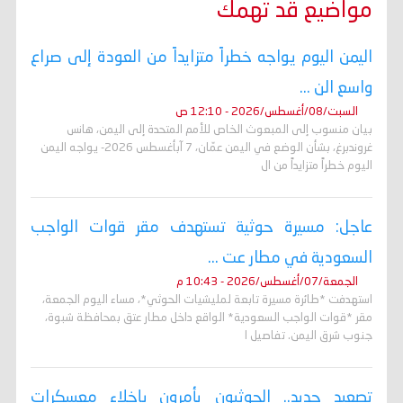
مواضيع قد تهمك
اليمن اليوم يواجه خطراً متزايداً من العودة إلى صراع
واسع الن ...
السبت/08/أغسطس/2026 - 12:10 ص
بيان منسوب إلى المبعوث الخاص للأمم المتحدة إلى اليمن، هانس
غروندبرغ، بشأن الوضع في اليمن عمّان، 7 آبأغسطس 2026- يواجه اليمن
اليوم خطراً متزايداً من ال
عاجل: مسيرة حوثية تستهدف مقر قوات الواجب
السعودية في مطار عت ...
الجمعة/07/أغسطس/2026 - 10:43 م
استهدفت *طائرة مسيرة تابعة لمليشيات الحوثي*، مساء اليوم الجمعة،
مقر *قوات الواجب السعودية* الواقع داخل مطار عتق بمحافظة شبوة،
جنوب شرق اليمن. تفاصيل ا
تصعيد جديد.. الحوثيون يأمرون بإخلاء معسكرات