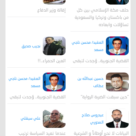
حلف مكة الإسلامي بين كل
إقالة وزير الدفاع
من باكستان وتركيا والسعودية
تساؤلات وابعاده
العقيد/ محسن ناجي
نجيب صديق
مسعد
القضية الجنوبية.. وُجدت لتبقى
العين الحمراء..!!
العقيد/ محسن ناجي
حسين عبدالله بن
مسعد
عطاف
القضية الجنوبية.. وُجدت لتبقى
"حين سبقت الضربة الرواية"
عيدروس صلاح
علي سيقلي
المدوري
عندما تعيد السياسة ترتيب
البيانات لا تحرر أوطاناً و الشرعية