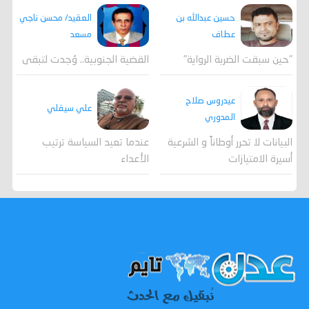
العقيد/ محسن ناجي
حسين عبدالله بن
مسعد
عطاف
القضية الجنوبية.. وُجدت لتبقى
"حين سبقت الضربة الرواية"
عيدروس صلاح
علي سيقلي
المدوري
عندما تعيد السياسة ترتيب
البيانات لا تحرر أوطاناً و الشرعية
الأعداء
أسيرة الامتيازات