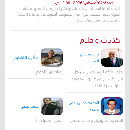
الجمعة/07/أغسطس/2026 - 12:38 ص
أعلنت قيادة التحالف أن اعتداءات وصفتها بالإرهابية نفذتها مليشيا
الحوثي على منطقة نجران في السعودية، أسفرت عن إصابة 11 مدنيًا،
بينهم سبعة سعوديين، من ب
كتابات واقلام
د. محمد علي
د. أديب الشاطري
السقاف
حلف مكة الإسلامي بين كل
إقالة وزير الدفاع
من باكستان وتركيا والسعودية
تساؤلات وابعاده
العقيد/ محسن ناجي
نجيب صديق
مسعد
القضية الجنوبية.. وُجدت لتبقى
العين الحمراء..!!