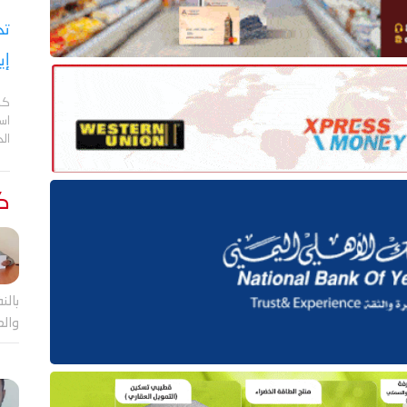
تح
إي
كش
اس
ال
كت
بالن
والع