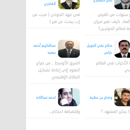
ناصر المشارع
القادري
 سنوات من الفرص
في عهد الحوثي ( ميت من
ئعة.. كيف تغير ميزان
إب يبحث عن قبر )
ة لصالح الحوثيين؟
صالح علي الدويل
عبدالكريم أحمد
باراس
سعيد
 الأحزاب في العالم
الشرق الأوسط .. من صراع
بي
النفوذ إلى إعادة تشكيل
النظام الإقليمي
احمد عبداللاه
وضاح بن عطية
وللضيافة احكام…
ا يتكرر المشهد ؟