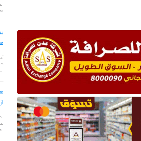
مد
بي
هج
أع
خا
اس
هل
از
لح
لحج
اهم