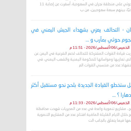
الحوثي على منطقة نجران في السعودية، أسفرت عن إصابة 11
نيًا، بينهم سبعة سعوديين، من ب
ان - التحالف يعزي بشهداء الجيش اليمني في
وم حوثي بمأرب و ...
الخميس/06/أغسطس/2026 - 11:51 م
ربت قيادة القوات المشتركة للتحالف لدعم الشرعية في اليمن عن
لص تعازيها ومواساتها للحكومة اليمنية والشعب اليمني، في
تشهاد عدد من منتسبي القوات الم
 ستخطو القيادة الجديدة بلحج نحو مستقبل أكثر
دهارا ؟ ...
الخميس/06/أغسطس/2026 - 11:33 م
ج.. مشاريع تنموية واعدة في عدد من المديريات شهدت محافظة
 خلال الايام القليلة الماضية افتتاح عدد من المشاريع التنموية
ها فيما يتعلق بالجانب الت