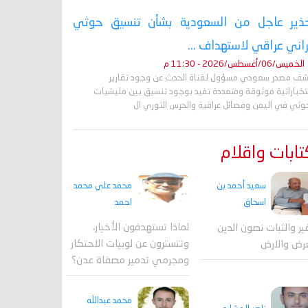
ذير عاجل من السعودية بشأن تنسيق حوثي
راني عراقي لاستهداف ...
الخميس/06/أغسطس/2026 - 11:30 م
ف مصدر سعودي مسؤول لقناة الحدث عن وجود تقارير
تخباراتية موثوقة ومتعددة تفيد بوجود تنسيق بين مليشيات
حوثي في اليمن وفصائل عراقية والحرس الثوري ال
ابات واقلام
محمد علي محمد
سعيد أحمد بن
احمد
اسحاق
لماذا تستهدفون الأخيار،
فير والثبات نصون الدين
وتتسترون عن لوبيات الاحتكار
رض والارض
ومجرمي تدمير مصفاة عدن؟
محمد عبدالله