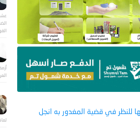
عشر
الضا
القو
أزمة
العر
ا للنظر في قضية المغدور به انجل
لماذ