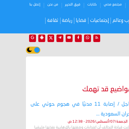
مجتمع مدني
كتابات
فريق التحرير
من نحن
إتصل بنا
ب وعالم
إجتماعيات
قضايا
رياضة
ثقافة
واضيع قد تهمك
عاجل / إصابة 11 مدنيًا في هجوم حوثي على
ران السعودية ...
الجمعة/07/أغسطس/2026 - 12:38 ص
نت قيادة التحالف أن اعتداءات وصفتها بالإرهابية نفذتها مليشيا