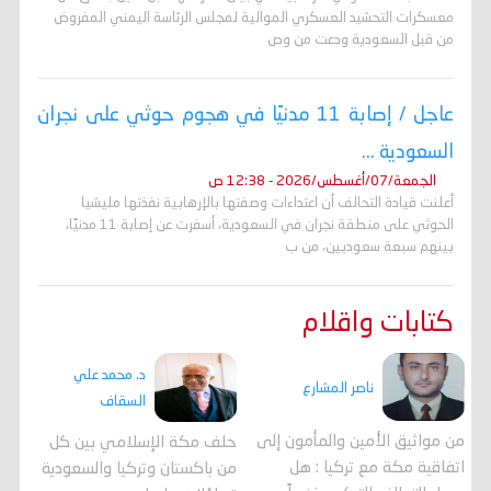
معسكرات التحشيد العسكري الموالية لمجلس الرئاسة اليمني المفروض
من قبل السعودية ودعت من وص
عاجل / إصابة 11 مدنيًا في هجوم حوثي على نجران
السعودية ...
الجمعة/07/أغسطس/2026 - 12:38 ص
أعلنت قيادة التحالف أن اعتداءات وصفتها بالإرهابية نفذتها مليشيا
الحوثي على منطقة نجران في السعودية، أسفرت عن إصابة 11 مدنيًا،
بينهم سبعة سعوديين، من ب
كتابات واقلام
د. محمد علي
ناصر المشارع
السقاف
من مواثيق الأمين والمأمون إلى
حلف مكة الإسلامي بين كل
اتفاقية مكة مع تركيا : هل
من باكستان وتركيا والسعودية