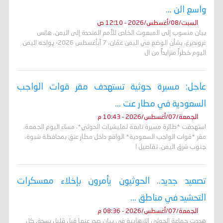
واسع الن ...
السبت/08/أغسطس/2026 - 12:10 ص
بيان منسوب إلى المبعوث الخاص للأمم المتحدة إلى اليمن، هانس
غروندبرغ، بشأن الوضع في اليمن عمّان، 7 آبأغسطس 2026- يواجه اليمن
اليوم خطراً متزايداً من ال
عاجل: مسيرة حوثية تستهدف مقر قوات الواجب
السعودية في مطار عت ...
الجمعة/07/أغسطس/2026 - 10:43 م
استهدفت *طائرة مسيرة تابعة لمليشيات الحوثي*، مساء اليوم الجمعة،
مقر *قوات الواجب السعودية* الواقع داخل مطار عتق بمحافظة شبوة،
جنوب شرق اليمن. تفاصيل ا
تصعيد جديد.. الحوثيون يأمرون بإخلاء معسكرات
التحشيد في مناطق ...
الجمعة/07/أغسطس/2026 - 08:36 م
هددت جماعة الحوثي الارهابية في بيان صدر عنها قبل قليل بسحق كل