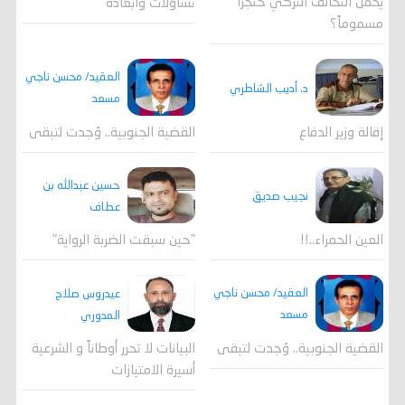
يحمل التحالف التركي خنجراً
تساؤلات وابعاده
مسموماً؟
العقيد/ محسن ناجي
د. أديب الشاطري
مسعد
القضية الجنوبية.. وُجدت لتبقى
إقالة وزير الدفاع
حسين عبدالله بن
نجيب صديق
عطاف
العين الحمراء..!!
"حين سبقت الضربة الرواية"
العقيد/ محسن ناجي
عيدروس صلاح
مسعد
المدوري
القضية الجنوبية.. وُجدت لتبقى
البيانات لا تحرر أوطاناً و الشرعية
أسيرة الامتيازات