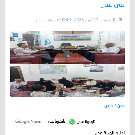
في عدن
الخميس - 30 أبريل 2026 - 09:48 م بتوقيت عدن
عدن / خاص
تابعونا على
تابعونا على
إعلام الهيئة-عدن