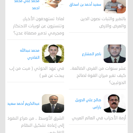
محمد علي محمد
سعيد أحمد بن اسحاق
احمد
لماذا تستهدفون الأخيار،
بالنفير والثبات نصون الدين
وتتسترون عن لوبيات الاحتكار
والعرض والارض
ومجرمي تدمير مصفاة عدن؟
محمد عبدالله
ناصر المشارع
القادري
عشر سنوات من الفرص الضائعة..
في عهد الحوثي ( ميت من إب
كيف تغير ميزان القوة لصالح
يبحث عن قبر )
الحوثيين؟
صالح علي الدويل
عبدالكريم أحمد سعيد
باراس
أزمة الأحزاب في العالم العربي
الشرق الأوسط .. من صراع النفوذ
إلى إعادة تشكيل النظام
الإقليمي