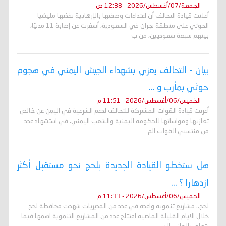
الجمعة/07/أغسطس/2026 - 12:38 ص
أعلنت قيادة التحالف أن اعتداءات وصفتها بالإرهابية نفذتها مليشيا
الحوثي على منطقة نجران في السعودية، أسفرت عن إصابة 11 مدنيًا،
بينهم سبعة سعوديين، من ب
بيان - التحالف يعزي بشهداء الجيش اليمني في هجوم
حوثي بمأرب و ...
الخميس/06/أغسطس/2026 - 11:51 م
أعربت قيادة القوات المشتركة للتحالف لدعم الشرعية في اليمن عن خالص
تعازيها ومواساتها للحكومة اليمنية والشعب اليمني، في استشهاد عدد
من منتسبي القوات الم
هل ستخطو القيادة الجديدة بلحج نحو مستقبل أكثر
ازدهارا ؟ ...
الخميس/06/أغسطس/2026 - 11:33 م
لحج.. مشاريع تنموية واعدة في عدد من المديريات شهدت محافظة لحج
خلال الايام القليلة الماضية افتتاح عدد من المشاريع التنموية اهمها فيما