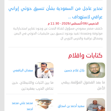
تحذير عاجل من السعودية بشأن تنسيق حوثي إيراني
عراقي لاستهداف ...
الخميس/06/أغسطس/2026 - 11:30 م
كشف مصدر سعودي مسؤول لقناة الحدث عن وجود تقارير استخباراتية
موثوقة ومتعددة تفيد بوجود تنسيق بين مليشيات الحوثي في اليمن
وفصائل عراقية والحرس الثوري ال
كتابات واقلام
بلال غلام حسين
سعدان اليافعي
ما بعد الفصول المؤلمة..يبقى
ما بين الثبات والانبطاح.. حين
الأمل
تخاض الحرب بعقيدتين
محمد علي محمد
سعيد أحمد بن اسحاق
احمد