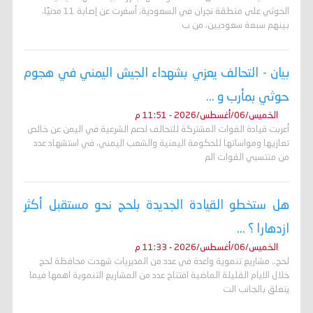
الحوثي على منطقة نجران في السعودية، أسفرت عن إصابة 11 مدنيًا،
بينهم سبعة سعوديين، من ب
بيان - التحالف يعزي بشهداء الجيش اليمني في هجوم
حوثي بمأرب و ...
الخميس/06/أغسطس/2026 - 11:51 م
أعربت قيادة القوات المشتركة للتحالف لدعم الشرعية في اليمن عن خالص
تعازيها ومواساتها للحكومة اليمنية والشعب اليمني، في استشهاد عدد
من منتسبي القوات الم
هل ستخطو القيادة الجديدة بلحج نحو مستقبل أكثر
ازدهارا ؟ ...
الخميس/06/أغسطس/2026 - 11:33 م
لحج.. مشاريع تنموية واعدة في عدد من المديريات شهدت محافظة لحج
خلال الايام القليلة الماضية افتتاح عدد من المشاريع التنموية اهمها فيما
يتعلق بالجانب الت