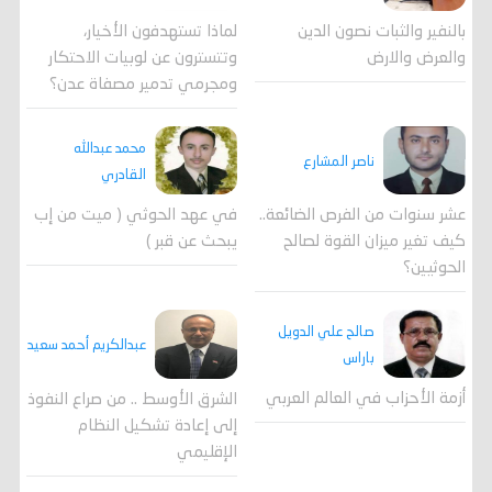
لماذا تستهدفون الأخيار،
بالنفير والثبات نصون الدين
وتتسترون عن لوبيات الاحتكار
والعرض والارض
ومجرمي تدمير مصفاة عدن؟
محمد عبدالله
ناصر المشارع
القادري
عشر سنوات من الفرص الضائعة..
في عهد الحوثي ( ميت من إب
كيف تغير ميزان القوة لصالح
يبحث عن قبر )
الحوثيين؟
صالح علي الدويل
عبدالكريم أحمد سعيد
باراس
أزمة الأحزاب في العالم العربي
الشرق الأوسط .. من صراع النفوذ
إلى إعادة تشكيل النظام
الإقليمي