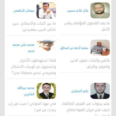
بلال غلام حسين
سعدان اليافعي
ما بعد الفصول المؤلمة..يبقى
ما بين الثبات والانبطاح.. حين
الأمل
تخاض الحرب بعقيدتين
محمد علي محمد
سعيد أحمد بن اسحاق
احمد
لماذا تستهدفون الأخيار،
بالنفير والثبات نصون الدين
وتتسترون عن لوبيات الاحتكار
والعرض والارض
ومجرمي تدمير مصفاة عدن؟
محمد عبدالله
ناصر المشارع
القادري
عشر سنوات من الفرص الضائعة..
في عهد الحوثي ( ميت من إب
كيف تغير ميزان القوة لصالح
يبحث عن قبر )