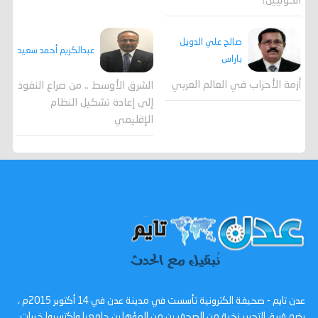
الحوثيين؟
صالح علي الدويل
عبدالكريم أحمد سعيد
باراس
أزمة الأحزاب في العالم العربي
الشرق الأوسط .. من صراع النفوذ
إلى إعادة تشكيل النظام
الإقليمي
عدن تايم - صحيفة الكترونية تأسست في مدينة عدن في 14 أكتوبر 2015م ،
يضم فريق التحرير نخبة من الصحفيين من المؤهلين جامعيا واكتسبوا خبرات