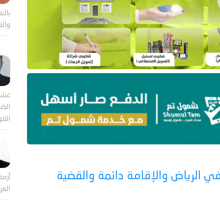
بالن
والع
عشر
الضا
القو
في الرياض والإقامة دائمة والقضية
أزمة
العر