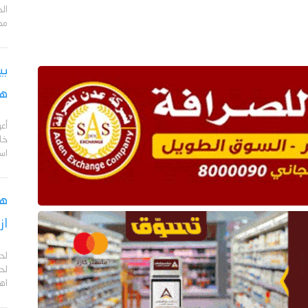
مد
بي
هج
أع
خا
اس
هل
از
لح
لحج
اهم