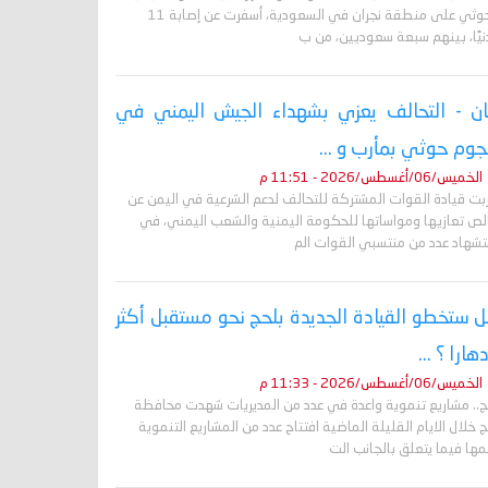
الحوثي على منطقة نجران في السعودية، أسفرت عن إصابة 11
نيًا، بينهم سبعة سعوديين، من ب
ان - التحالف يعزي بشهداء الجيش اليمني في
وم حوثي بمأرب و ...
الخميس/06/أغسطس/2026 - 11:51 م
ربت قيادة القوات المشتركة للتحالف لدعم الشرعية في اليمن عن
لص تعازيها ومواساتها للحكومة اليمنية والشعب اليمني، في
تشهاد عدد من منتسبي القوات الم
 ستخطو القيادة الجديدة بلحج نحو مستقبل أكثر
دهارا ؟ ...
الخميس/06/أغسطس/2026 - 11:33 م
ج.. مشاريع تنموية واعدة في عدد من المديريات شهدت محافظة
 خلال الايام القليلة الماضية افتتاح عدد من المشاريع التنموية
ها فيما يتعلق بالجانب الت