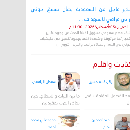
ذير عاجل من السعودية بشأن تنسيق حوثي
راني عراقي لاستهداف ...
الخميس/06/أغسطس/2026 - 11:30 م
ف مصدر سعودي مسؤول لقناة الحدث عن وجود تقارير
تخباراتية موثوقة ومتعددة تفيد بوجود تنسيق بين مليشيات
حوثي في اليمن وفصائل عراقية والحرس الثوري ال
ابات واقلام
بلال غلام حسين
سعدان اليافعي
عد الفصول المؤلمة..يبقى
ما بين الثبات والانبطاح.. حين
ل
تخاض الحرب بعقيدتين
محمد علي محمد
سعيد أحمد بن
احمد
اسحاق