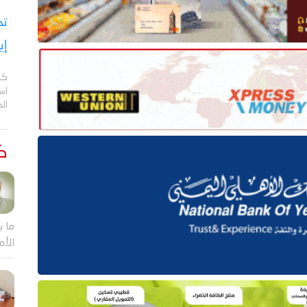
تح
إي
كش
اس
ال
كت
ما ب
الأم