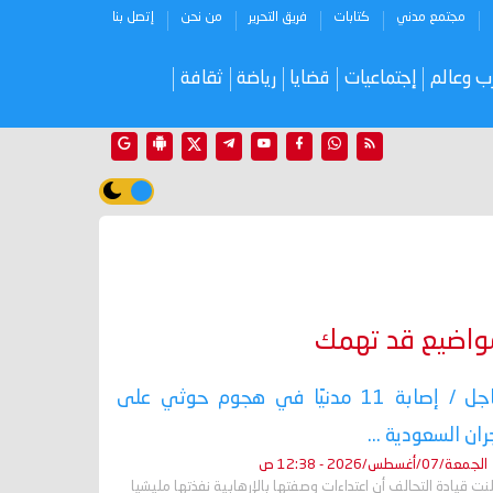
مجتمع مدني
كتابات
فريق التحرير
من نحن
إتصل بنا
ب وعالم
إجتماعيات
قضايا
رياضة
ثقافة
واضيع قد تهمك
عاجل / إصابة 11 مدنيًا في هجوم حوثي على
ران السعودية ...
الجمعة/07/أغسطس/2026 - 12:38 ص
نت قيادة التحالف أن اعتداءات وصفتها بالإرهابية نفذتها مليشيا