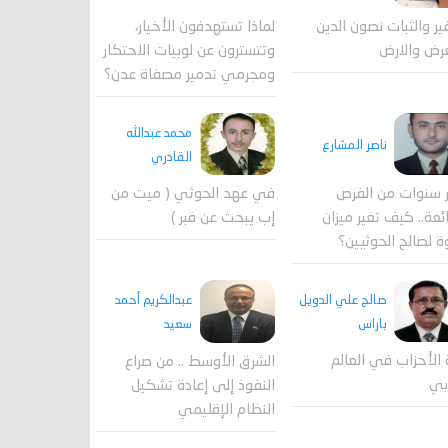
لماذا تستهدفون الأخيار،
فير والثبات نصون الدين
وتتسترون عن لوبيات الاحتكار
رض والارض
ومجرمي تدمير مصفاة عدن؟
محمد عبدالله
ناصر المشارع
القادري
 سنوات من الفرص
في عهد الحوثي ( ميت من
ئعة.. كيف تغير ميزان
إب يبحث عن قبر )
ة لصالح الحوثيين؟
صالح علي الدويل
عبدالكريم أحمد
باراس
سعيد
 الأحزاب في العالم
الشرق الأوسط .. من صراع
بي
النفوذ إلى إعادة تشكيل
النظام الإقليمي