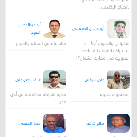
محاولة لربط الملف اليمني
بالصراع الإقليمي
أ.د. عبدالوهاب
أبو مرسال الدهمسي
العوج
مكيراس والجنوب أولاً... لا
مائة عام من الغفلة والضياع
لاستنزاف القوات المسلحة
الجنوبية في معارك الشمال؟!
علي سيقلي
عارف ناجي علي
المضحوك عليهم
فكرة لشراكة مجتمعية من أجل
عدن
صالح شائف
فضل الجعدي