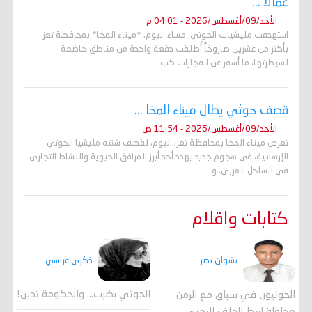
عمالاً ...
الأحد/09/أغسطس/2026 - 04:01 م
استهدفت مليشيات الحوثي، مساء اليوم، *ميناء المخا* بمحافظة تعز
بأكثر من عشرين صاروخاً أُطلقت دفعة واحدة من مناطق خاضعة
لسيطرتها، ما أسفر عن انفجارات كب
قصف حوثي يطال ميناء المخا ...
الأحد/09/أغسطس/2026 - 11:54 ص
تعرض ميناء المخا بمحافظة تعز، اليوم، لقصف شنته مليشيا الحوثي
الإرهابية، في هجوم جديد يهدد أحد أبرز المرافق الحيوية والنشاط التجاري
في الساحل الغربي. و
كتابات واقلام
ذكرى عراسي
نشوان نصر
الحوثي يضرب… والحكومة تدين!
الحوثيون في سباق مع الزمن