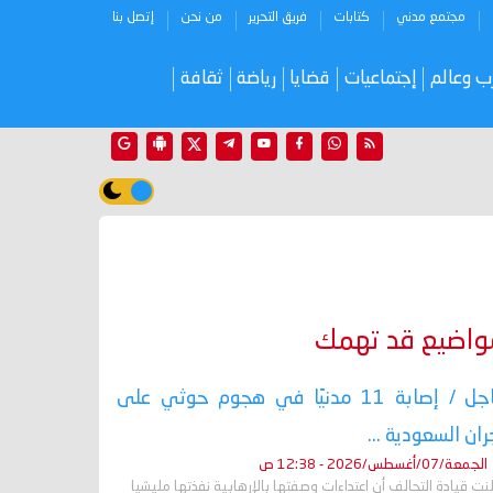
مجتمع مدني
كتابات
فريق التحرير
من نحن
إتصل بنا
ب وعالم
إجتماعيات
قضايا
رياضة
ثقافة
واضيع قد تهمك
عاجل / إصابة 11 مدنيًا في هجوم حوثي على
ران السعودية ...
الجمعة/07/أغسطس/2026 - 12:38 ص
نت قيادة التحالف أن اعتداءات وصفتها بالإرهابية نفذتها مليشيا