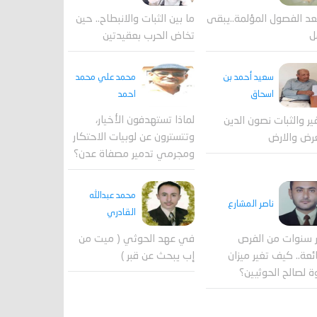
عد الفصول المؤلمة..يبقى
ما بين الثبات والانبطاح.. حين
ل
تخاض الحرب بعقيدتين
محمد علي محمد
سعيد أحمد بن
احمد
اسحاق
لماذا تستهدفون الأخيار،
فير والثبات نصون الدين
وتتسترون عن لوبيات الاحتكار
رض والارض
ومجرمي تدمير مصفاة عدن؟
محمد عبدالله
ناصر المشارع
القادري
 سنوات من الفرص
في عهد الحوثي ( ميت من
ئعة.. كيف تغير ميزان
إب يبحث عن قبر )
ة لصالح الحوثيين؟