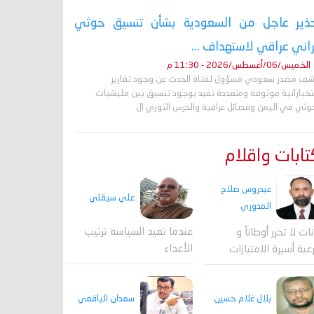
ذير عاجل من السعودية بشأن تنسيق حوثي
راني عراقي لاستهداف ...
الخميس/06/أغسطس/2026 - 11:30 م
ف مصدر سعودي مسؤول لقناة الحدث عن وجود تقارير
تخباراتية موثوقة ومتعددة تفيد بوجود تنسيق بين مليشيات
حوثي في اليمن وفصائل عراقية والحرس الثوري ال
ابات واقلام
عيدروس صلاح
علي سيقلي
المدوري
عندما تعيد السياسة ترتيب
نات لا تحرر أوطاناً و
الأعداء
عية أسيرة الامتيازات
بلال غلام حسين
سعدان اليافعي