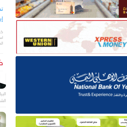
تح
إي
كش
اس
ال
كت
البيا
الشر