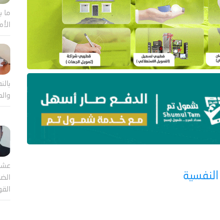
ما ب
الأم
بالن
والع
عشر
لنفسية
الضا
القو