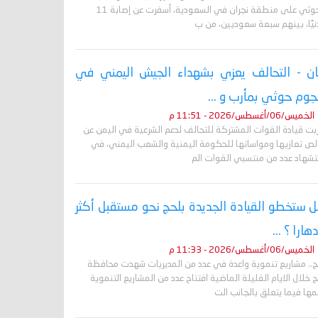
الحوثي على منطقة نجران في السعودية، أسفرت عن إصابة 11
نيًا، بينهم سبعة سعوديين، من ب
ان - التحالف يعزي بشهداء الجيش اليمني في
وم حوثي بمأرب و ...
الخميس/06/أغسطس/2026 - 11:51 م
ربت قيادة القوات المشتركة للتحالف لدعم الشرعية في اليمن عن
لص تعازيها ومواساتها للحكومة اليمنية والشعب اليمني، في
تشهاد عدد من منتسبي القوات الم
 ستخطو القيادة الجديدة بلحج نحو مستقبل أكثر
دهارا ؟ ...
الخميس/06/أغسطس/2026 - 11:33 م
ج.. مشاريع تنموية واعدة في عدد من المديريات شهدت محافظة
 خلال الايام القليلة الماضية افتتاح عدد من المشاريع التنموية
ها فيما يتعلق بالجانب الت