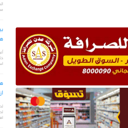
مد
بي
هج
أع
خا
اس
هل
از
لح
لحج
اهم