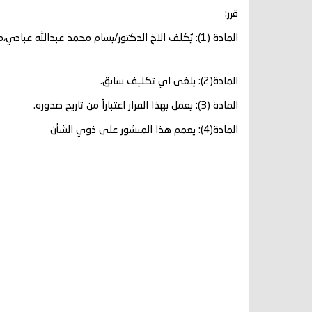
قرر:
المادة (1): يُكلف الاخ الدكتور/بسام محمد عبدالله عبادي،مديراً عاماً لمستشفى الأمراض النفسية والعصبية التعليمي م/ عدن
المادة(2): يلغى اي تكليف سابق.
المادة (3): يعمل بهذا القرار اعتباراً من تاريخ صدوره.
المادة(4): يعمم هذا المنشور على ذوي الشأن