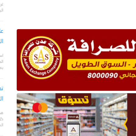
الي
عا
ال
اس
ال
بم
تص
ال
هد
كل
ال