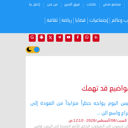
مجتمع مدني
كتابات
فريق التحرير
من نحن
إتصل بنا
ب وعالم
إجتماعيات
قضايا
رياضة
ثقافة
واضيع قد تهمك
يمن اليوم يواجه خطراً متزايداً من العودة إلى
اع واسع الن ...
السبت/08/أغسطس/2026 - 12:10 ص
ان منسوب إلى المبعوث الخاص للأمم المتحدة إلى اليمن، هانس