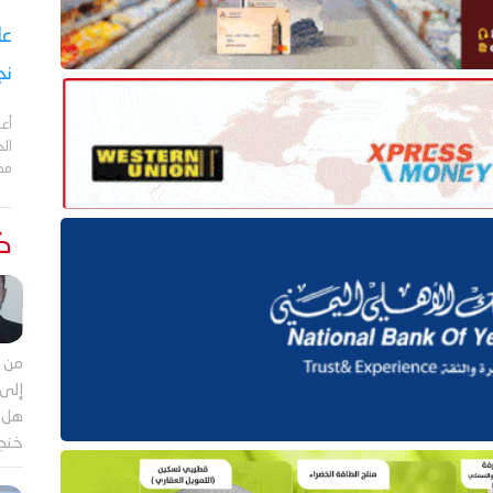
نج
أعل
مد
كت
من م
إلى 
هل ي
خنجر