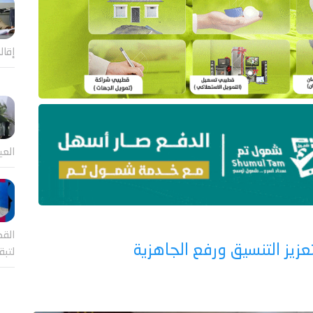
إقال
العي
القض
زيز التنسيق ورفع الجاهزية
لتب