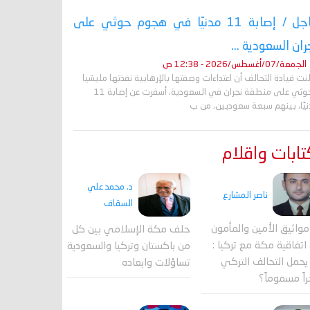
عاجل / إصابة 11 مدنيًا في هجوم حوثي على
ران السعودية ...
الجمعة/07/أغسطس/2026 - 12:38 ص
نت قيادة التحالف أن اعتداءات وصفتها بالإرهابية نفذتها مليشيا
الحوثي على منطقة نجران في السعودية، أسفرت عن إصابة 11
نيًا، بينهم سبعة سعوديين، من ب
ابات واقلام
د. محمد علي
ناصر المشارع
السقاف
واثيق الأمين والمأمون
حلف مكة الإسلامي بين كل
اتفاقية مكة مع تركيا :
من باكستان وتركيا والسعودية
حمل التحالف التركي
تساؤلات وابعاده
اً مسموماً؟