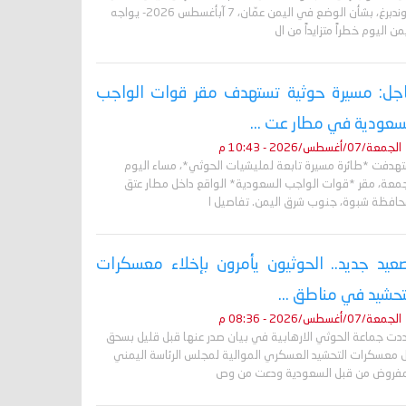
غروندبرغ، بشأن الوضع في اليمن عمّان، 7 آبأغسطس 2026- يواجه
من اليوم خطراً متزايداً من ال
جل: مسيرة حوثية تستهدف مقر قوات الواجب
سعودية في مطار عت ...
الجمعة/07/أغسطس/2026 - 10:43 م
تهدفت *طائرة مسيرة تابعة لمليشيات الحوثي*، مساء اليوم
جمعة، مقر *قوات الواجب السعودية* الواقع داخل مطار عتق
حافظة شبوة، جنوب شرق اليمن. تفاصيل ا
عيد جديد.. الحوثيون يأمرون بإخلاء معسكرات
تحشيد في مناطق ...
الجمعة/07/أغسطس/2026 - 08:36 م
دت جماعة الحوثي الارهابية في بيان صدر عنها قبل قليل بسحق
 معسكرات التحشيد العسكري الموالية لمجلس الرئاسة اليمني
مفروض من قبل السعودية ودعت من وص