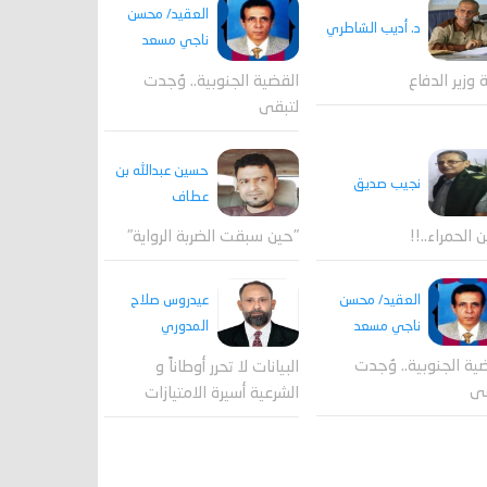
العقيد/ محسن
د. أديب الشاطري
ناجي مسعد
القضية الجنوبية.. وُجدت
ة وزير الدفاع
لتبقى
حسين عبدالله بن
نجيب صديق
عطاف
ن الحمراء..!!
"حين سبقت الضربة الرواية"
العقيد/ محسن
عيدروس صلاح
ناجي مسعد
المدوري
ية الجنوبية.. وُجدت
البيانات لا تحرر أوطاناً و
قى
الشرعية أسيرة الامتيازات