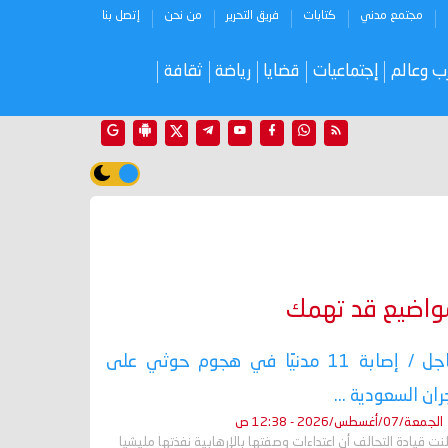
مجتمع مدني
كتابات
فريق التحرير
من نحن
إتصل بنا
ب وعالم
إجتماعيات
قضايا
رياضة
ثقافة
واضيع قد تهمك
عاجل / إصابة 11 مدنيًا في هجوم حوثي على
ران السعودية ...
الجمعة/07/أغسطس/2026 - 12:38 ص
نت قيادة التحالف أن اعتداءات وصفتها بالإرهابية نفذتها مليشيا