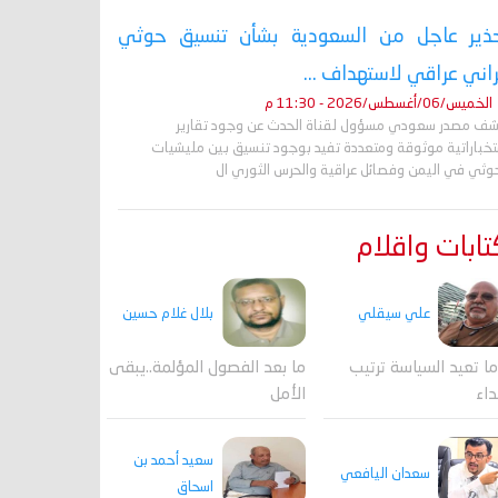
ذير عاجل من السعودية بشأن تنسيق حوثي
راني عراقي لاستهداف ...
الخميس/06/أغسطس/2026 - 11:30 م
ف مصدر سعودي مسؤول لقناة الحدث عن وجود تقارير
تخباراتية موثوقة ومتعددة تفيد بوجود تنسيق بين مليشيات
حوثي في اليمن وفصائل عراقية والحرس الثوري ال
ابات واقلام
علي سيقلي
بلال غلام حسين
ا تعيد السياسة ترتيب
ما بعد الفصول المؤلمة..يبقى
داء
الأمل
سعيد أحمد بن
سعدان اليافعي
اسحاق