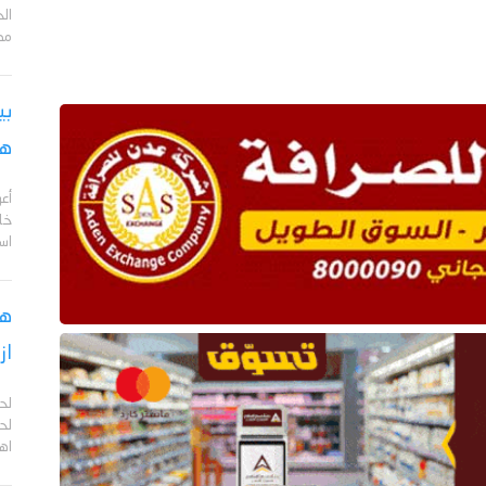
مد
بي
هج
أع
خا
اس
هل
از
لح
لحج
اهم