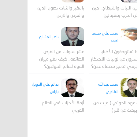
ين الثبات والانبطاح.. حين
بالنفير والثبات نصون الدين
 الحرب بعقيدتين
والعرض والارض
محمد علي محمد
ناصر المشارع
احمد
ا تستهدفون الأخيار،
عشر سنوات من الفرص
ترون عن لوبيات الاحتكار
الضائعة.. كيف تغير ميزان
رمي تدمير مصفاة عدن؟
القوة لصالح الحوثيين؟
محمد عبدالله
صالح علي الدويل
القادري
باراس
عهد الحوثي ( ميت من
أزمة الأحزاب في العالم
بحث عن قبر )
العربي