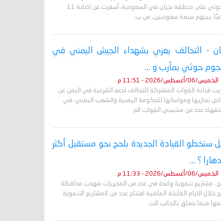
الحوثي على منطقة نجران في السعودية، أسفرت عن إصابة 11
نيًا، بينهم سبعة سعوديين، من ب
ان - التحالف يعزي بشهداء الجيش اليمني في
وم حوثي بمأرب و ...
الخميس/06/أغسطس/2026 - 11:51 م
ربت قيادة القوات المشتركة للتحالف لدعم الشرعية في اليمن عن
لص تعازيها ومواساتها للحكومة اليمنية والشعب اليمني، في
تشهاد عدد من منتسبي القوات الم
 ستخطو القيادة الجديدة بلحج نحو مستقبل أكثر
دهارا ؟ ...
الخميس/06/أغسطس/2026 - 11:33 م
ج.. مشاريع تنموية واعدة في عدد من المديريات شهدت محافظة
 خلال الايام القليلة الماضية افتتاح عدد من المشاريع التنموية
ها فيما يتعلق بالجانب الت