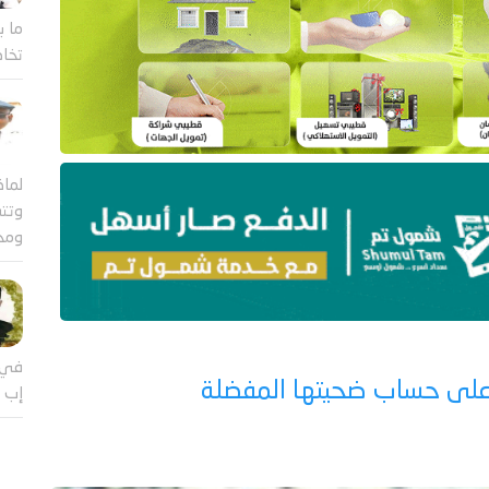
ما ب
تخاض
لماذ
وتتس
ومج
في 
س على حساب ضحيتها المفضلة
إب ي