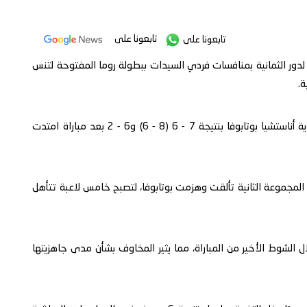
تابعونا على
تابعونا على
 لدور الثمانية بمنافسات فردي السيدات ببطولة روما المفتوحة لتنس
صعدت بيغولا بعد الفوز بمجموعتين دون رد على النمساوية أناستشيا بوتابوفا بنتيجة 7 - 6 (8 - 6) و6 - 2 بعد مباراة امتدت
جموعة الثانية تألقت وهزمت بوتابوفا، لتصبح خامس لاعبة تتأهل
ال الشوط الأخير من المباراة، مما يثير المخاوف بشأن مدى جاهزيتها