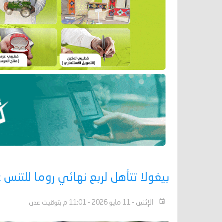
بيغولا تتأهل لربع نهائي روما للتن
الإثنين - 11 مايو 2026 - 11:01 م بتوقيت عدن