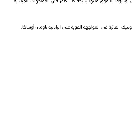
بهذا الفوز واصلت اللاعبة الأميركية تفوقها الكاسح على بوتابوفا بالتفوق عليها بنتيجة 6 - صفر في المواجهات المباشرة
نتيك، الفائزة في المواجهة القوية على اليابانية ناومي أوساكا.