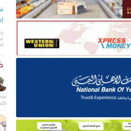
تح
إي
كش
اس
ال
كت
عندم
الأع