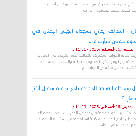
الحوثي على منطقة نجران في السعودية، أسفرت عن إصابة 11
نيًا، بينهم سبعة سعوديين، من ب
ان - التحالف يعزي بشهداء الجيش اليمني في
وم حوثي بمأرب و ...
الخميس/06/أغسطس/2026 - 11:51 م
ربت قيادة القوات المشتركة للتحالف لدعم الشرعية في اليمن عن
لص تعازيها ومواساتها للحكومة اليمنية والشعب اليمني، في
تشهاد عدد من منتسبي القوات الم
 ستخطو القيادة الجديدة بلحج نحو مستقبل أكثر
دهارا ؟ ...
الخميس/06/أغسطس/2026 - 11:33 م
ج.. مشاريع تنموية واعدة في عدد من المديريات شهدت محافظة
 خلال الايام القليلة الماضية افتتاح عدد من المشاريع التنموية
ها فيما يتعلق بالجانب الت