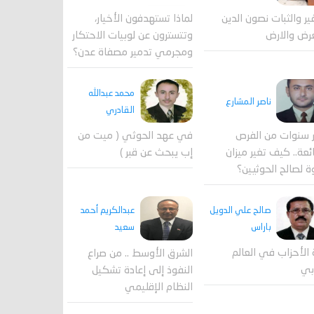
لماذا تستهدفون الأخيار،
فير والثبات نصون الدين
وتتسترون عن لوبيات الاحتكار
رض والارض
ومجرمي تدمير مصفاة عدن؟
محمد عبدالله
ناصر المشارع
القادري
 سنوات من الفرص
في عهد الحوثي ( ميت من
ئعة.. كيف تغير ميزان
إب يبحث عن قبر )
ة لصالح الحوثيين؟
صالح علي الدويل
عبدالكريم أحمد
باراس
سعيد
 الأحزاب في العالم
الشرق الأوسط .. من صراع
بي
النفوذ إلى إعادة تشكيل
النظام الإقليمي