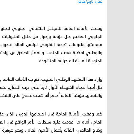
عدن تايم/خاص
وقفت الأمانة العامة للمجلس الانتقالي الجنوبي للجنوب
الجنوبي العظيم بكل عزيمة وإصرار، من خلال المليونيا
مقدمتها مليونيات تجديد التفويض للرئيس القائد عيدروس
والوطني لقضية شعب الجنوب، والمعبّر الصادق عن إرادته 
الجنوبية العربية الفيدرالية المنشودة.
وإزاء هذا المشهد الوطني المهيب، تتوجه الأمانة العامة ب
ظل أميناً لدماء الشهداء الأبرار، ثابتاً على درب النضال،
والانعتاق، مؤكداً للعالم أجمع أنه شعب عصيّ على الانكسار،
كما وقفت الأمانة العامة في اجتماعها الدوري الذي عقدته
العام ، أمام ما أقدمت عليه سلطات الأمر الواقع في ال
وضاح الحالمي، القائم بأعمال الأمين العام ، ونصر هرهرة 