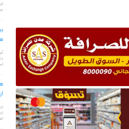
مد
بي
هج
أع
خا
اس
هل
از
لح
لحج
اهم