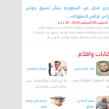
ذير عاجل من السعودية بشأن تنسيق حوثي
راني عراقي لاستهداف ...
الخميس/06/أغسطس/2026 - 11:30 م
ف مصدر سعودي مسؤول لقناة الحدث عن وجود تقارير
تخباراتية موثوقة ومتعددة تفيد بوجود تنسيق بين مليشيات
حوثي في اليمن وفصائل عراقية والحرس الثوري ال
ابات واقلام
بلال غلام حسين
سعدان اليافعي
عد الفصول المؤلمة..يبقى
ما بين الثبات والانبطاح.. حين
ل
تخاض الحرب بعقيدتين
محمد علي محمد
سعيد أحمد بن
احمد
اسحاق