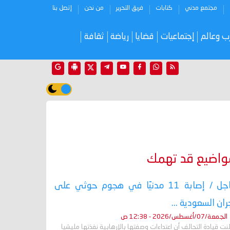
مجتمع مدني
كتابات
فريق التحرير
من نحن
إتصل بنا
ب وعالم
إجتماعيات
قضايا
رياضة
ثقافة
واضيع قد تهمك
عاجل / إصابة 11 مدنيًا في هجوم حوثي على
ران السعودية ...
الجمعة/07/أغسطس/2026 - 12:38 ص
نت قيادة التحالف أن اعتداءات وصفتها بالإرهابية نفذتها مليشيا