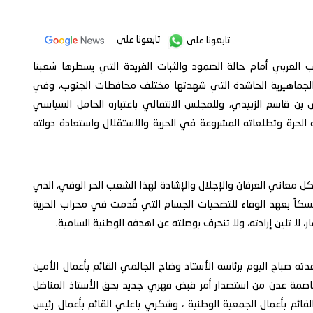
تابعونا على
تابعونا على
 العربي أمام حالة الصمود والثبات الفريدة التي يسطرها شعبنا
ت الجماهيرية الحاشدة التي شهدتها مختلف محافظات الجنوب، وفي
 بن قاسم الزبيدي، وللمجلس الانتقالي باعتباره الحامل السياسي
الحرة وتطلعاته المشروعة في الحرية والاستقلال واستعادة دولته
كل معاني العرفان والإجلال والإشادة لهذا الشعب الحر الوفي، الذي
 متمسكاً بعهد الوفاء للتضحيات الجسام التي قُدمت في محراب الحرية
 لا تلين إرادته، ولا تنحرف بوصلته عن اهدفه الوطنية السامية.
 صباح اليوم برئاسة الأستاذ وضاح الجالمي القائم بأعمال الأمين
عاصمة عدن من استصدار أمر قبض قهري جديد بحق الأستاذ المناضل
القائم بأعمال الجمعية الوطنية ، وشكري باعلي القائم بأعمال رئيس