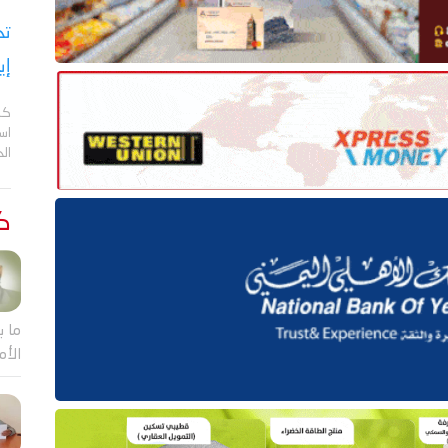
تح
إي
كش
اس
ال
كت
ما ب
الأم