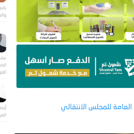
بالن
والع
عشر
الضا
القو
العامة للمجلس الانتقالي
أزمة
العر