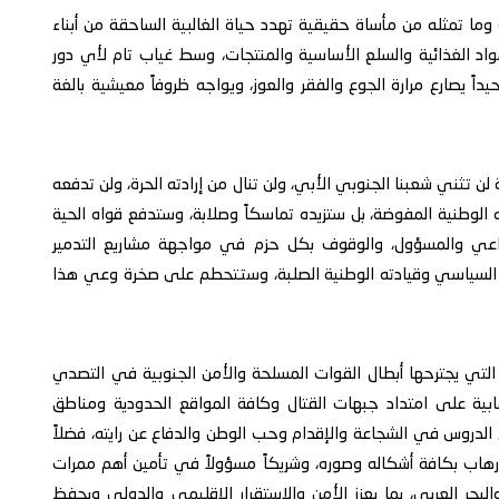
 وما تمثله من مأساة حقيقية تهدد حياة الغالبية الساحقة من أبناء
واد الغذائية والسلع الأساسية والمنتجات، وسط غياب تام لأي دور
اً يصارع مرارة الجوع والفقر والعوز، ويواجه ظروفاً معيشية بالغة
 لن تثني شعبنا الجنوبي الأبي، ولن تنال من إرادته الحرة، ولن تدفعه
الوطنية المفوضة، بل ستزيده تماسكاً وصلابة، وستدفع قواه الحية
لواعي والمسؤول، والوقوف بكل حزم في مواجهة مشاريع التدمير
 السياسي وقيادته الوطنية الصلبة، وستتحطم على صخرة وعي هذا
ية التي يجترحها أبطال القوات المسلحة والأمن الجنوبية في التصدي
ابية على امتداد جبهات القتال وكافة المواقع الحدودية ومناطق
الدروس في الشجاعة والإقدام وحب الوطن والدفاع عن رايته، فضلاً
إرهاب بكافة أشكاله وصوره، وشريكاً مسؤولاً في تأمين أهم ممرات
البحر العربي، بما يعزز الأمن والاستقرار الإقليمي والدولي ويحفظ