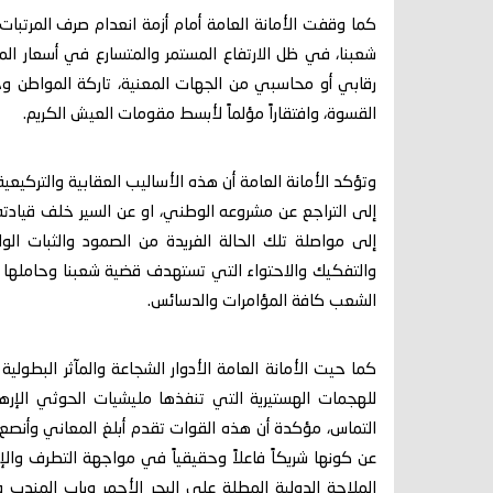
كما وقفت الأمانة العامة أمام أزمة انعدام صرف المرتبات
شعبنا، في ظل الارتفاع المستمر والمتسارع في أسعار الم
رقابي أو محاسبي من الجهات المعنية، تاركة المواطن وحيد
القسوة، وافتقاراً مؤلماً لأبسط مقومات العيش الكريم.
وتؤكد الأمانة العامة أن هذه الأساليب العقابية والتركيعية
إلى التراجع عن مشروعه الوطني، او عن السير خلف قيادته 
إلى مواصلة تلك الحالة الفريدة من الصمود والثبات ا
والتفكيك والاحتواء التي تستهدف قضية شعبنا وحاملها
الشعب كافة المؤامرات والدسائس.
كما حيت الأمانة العامة الأدوار الشجاعة والمآثر البطول
للهجمات الهستيرية التي تنفذها مليشيات الحوثي الإره
التماس، مؤكدة أن هذه القوات تقدم أبلغ المعاني وأنصع 
عن كونها شريكاً فاعلاً وحقيقياً في مواجهة التطرف وال
الملاحة الدولية المطلة على البحر الأحمر وباب المندب و