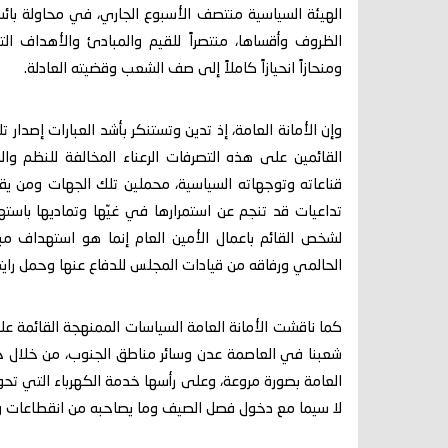
الهيئة السياسية منتصف الأسبوع الجاري، في محاولة بائ
الظروف وأقساها، منتصراً للقيم والمبادئ والأهداف الت
ومنحازاً انحيازاً كاملاً إلى صف الشعب وقضيته العادلة.
وإن الأمانة العامة، إذ تدين وتستنكر بأشد العبارات إصدار 
القائمين على هذه التصرفات الرعناء المخالفة للنظم وال
قناعاته وتوجهاته السياسية، محملين تلك الجهات ومن يق
تداعيات قد تنجم عن استمرارها في غيّها وتماديها باس
لشخص القائم باعمال الأمين العام إنما هو استهداف مباشر
الحالمي ورفاقه من قيادات المجلس للدفاع عنها وحمل رايته
كما ناقشت الأمانة العامة السياسات الممنهجة القائمة على
شعبنا في العاصمة عدن وسائر مناطق الجنوب، من خلال ح
العامة بصورة مروعة، وعلى رأسها خدمة الكهرباء التي ت
لا سيما مع دخول فصل الصيف وما يصاحبه من انقطاعات واس