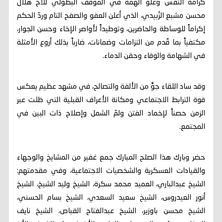
كرامة النفس وعلو الهمة في الموقف البطولي للأخ هلال
محسن مشبع الزُبيدي، الذي أعلن العفو والصفح التام وردّ الحكم
إكراماً للوساطة والحاضرين، وتوطيداً لأواصر الإخاء وحسن الجوار،
مكتفياً بما قُدم من التزامات وضمانات، ضارباً بذلك أروع الأمثلة
في الشهامة والوفاء وحقن الدماء.
وقد ساد اللقاء جوٌّ من الألفة والتصالح، في مشهد عظيم يعكس
قوة الترابط الاجتماعي ومكانة الأعراف القبلية التي ظلت عبر
الزمن حصناً لإخماد الفتن ولمّ الشمل وإصلاح ذات البين في
المجتمع.
حضر وبارك هذا الصلح المبارك جمع غفير من المشايخ والوجهاء
والقيادات العسكرية والشخصيات الاجتماعية، وفي مقدمتهم:
الشيخ عبدالباري، العميد محمد سكرة، الشيخ وليد الشيخ، الشيخ
أنور العيدروس، الشيخ سعيد السعدي، الشيخ بسام الحسني،
الشيخ محسن باوزير، الشيخ عبدالفتاح القباص، الشيخ نايف