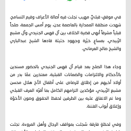
في موقفٍ قبليٍّ مهيب تجلت فيه أصالة الأعراف وقيم التسامح،
شهدت منطقة الممدارة بالعاصمة عدن، يوم أمس الجمعة، صلحاً
قبلياً مشرفاً أنهى قضية الخلاف بين آل قهس الجنيدي وآل مشبع
الزُبيدي، بمساعٍ خيّرة وجهود حثيثة قادها الشيخ عبدالباري
والشيخ صالح العرماني.
وجاء هذا الصلح بعد قيام آل قهس الجنيدي بالحضور مسندين
بالأحكام والالتزامات والضمانات القبلية، معتذرين عمّا بدر من
أولاد أخيهم من إطلاق للرصاص على أطفال الأخ هلال محسن
مشبع الزُبيدي، مؤكدين التزامهم الكامل بما أقرّه العرف القبلي
وما تم الاتفاق عليه بين الطرفين لحفظ الحقوق وصون الأخوّة
وإغلاق أبواب الفتنة.
وفي لحظةٍ فارقة سُجلت بمواقف الرجال وأهل المروءة، تجلت