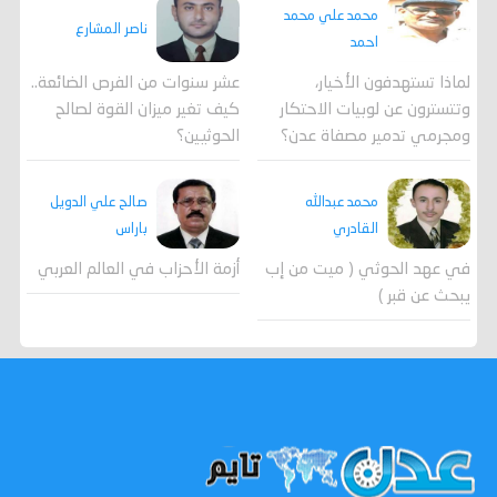
محمد علي محمد
ناصر المشارع
احمد
لماذا تستهدفون الأخيار،
عشر سنوات من الفرص الضائعة..
وتتسترون عن لوبيات الاحتكار
كيف تغير ميزان القوة لصالح
ومجرمي تدمير مصفاة عدن؟
الحوثيين؟
محمد عبدالله
صالح علي الدويل
القادري
باراس
في عهد الحوثي ( ميت من إب
أزمة الأحزاب في العالم العربي
يبحث عن قبر )