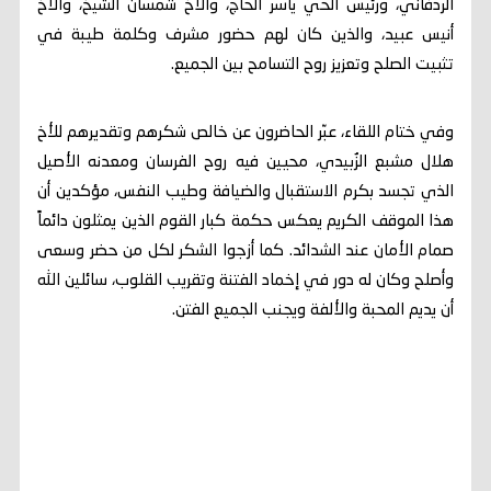
الردفاني، ورئيس الحي ياسر الحاج، والأخ شمسان الشيخ، والأخ
أنيس عبيد، والذين كان لهم حضور مشرف وكلمة طيبة في
تثبيت الصلح وتعزيز روح التسامح بين الجميع.
وفي ختام اللقاء، عبّر الحاضرون عن خالص شكرهم وتقديرهم للأخ
هلال مشبع الزُبيدي، محيين فيه روح الفرسان ومعدنه الأصيل
الذي تجسد بكرم الاستقبال والضيافة وطيب النفس، مؤكدين أن
هذا الموقف الكريم يعكس حكمة كبار القوم الذين يمثلون دائماً
صمام الأمان عند الشدائد. كما أزجوا الشكر لكل من حضر وسعى
وأصلح وكان له دور في إخماد الفتنة وتقريب القلوب، سائلين الله
أن يديم المحبة والألفة ويجنب الجميع الفتن.