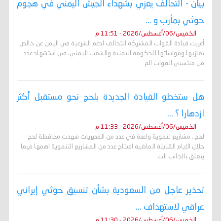
بيان - التحالف يعزي بشهداء الجيش اليمني في هجوم
حوثي بمأرب و ...
الخميس/06/أغسطس/2026 - 11:51 م
أعربت قيادة القوات المشتركة للتحالف لدعم الشرعية في اليمن عن خالص
تعازيها ومواساتها للحكومة اليمنية والشعب اليمني، في استشهاد عدد
من منتسبي القوات الم
هل ستخطو القيادة الجديدة بلحج نحو مستقبل أكثر
ازدهارا ؟ ...
الخميس/06/أغسطس/2026 - 11:33 م
لحج.. مشاريع تنموية واعدة في عدد من المديريات شهدت محافظة لحج
خلال الايام القليلة الماضية افتتاح عدد من المشاريع التنموية اهمها فيما
يتعلق بالجانب الت
تحذير عاجل من السعودية بشأن تنسيق حوثي إيراني
عراقي لاستهداف ...
الخميس/06/أغسطس/2026 - 11:30 م