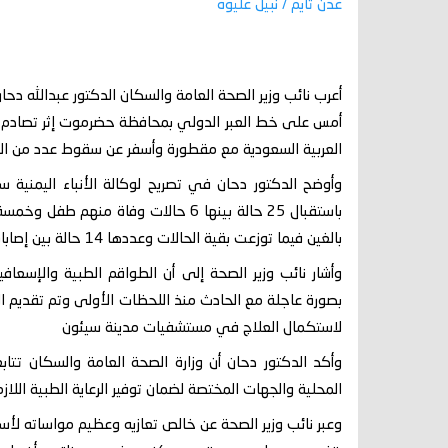
عدن تايم / نبيل عليوه
أعرب نائب وزير الصحة العامة والسكان الدكتور عبدالله دحا
أمس على خط العبر الدولي بمحافظة حضرموت إثر تصادم ح
العربية السعودية مع مقطورة وأسفر عن سقوط عدد من الض
وأوضح الدكتور دحان في تصريح لوكالة الأنباء اليمنية سب
باستقبال 25 حالة بينها 6 حالات وفاة 
بالغين فيما توزعت بقية الحالات وعددها 14 حالة بين إصابات متوسطة وطفيفة
وأشار نائب وزير الصحة إلى أن الطواقم الطبية والإس
بصورة عاجلة مع الحادث منذ اللحظات الأولى وتم تقديم الر
لاستكمال العلاج في مستشفيات مدينة سيئون
وأكد الدكتور دحان أن وزارة الصحة العامة والسكان ت
المحلية والجهات المختصة لضمان توفير الرعاية الطبية اللاز
وعبر نائب وزير الصحة عن خالص تعازيه وعظيم مواساته لأسر 