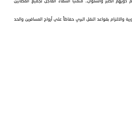
يهم الصبر والسلوان.. متمنياً الشفاء العاجل لجميع المصابين
ية والالتزام بقواعد النقل البري حفاظاً على أرواح المسافرين والحد