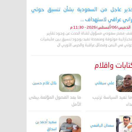
ذير عاجل من السعودية بشأن تنسيق حوثي
راني عراقي لاستهداف ...
الخميس/06/أغسطس/2026 - 11:30 م
ف مصدر سعودي مسؤول لقناة الحدث عن وجود تقارير
تخباراتية موثوقة ومتعددة تفيد بوجود تنسيق بين مليشيات
حوثي في اليمن وفصائل عراقية والحرس الثوري ال
ابات واقلام
علي سيقلي
بلال غلام حسين
ا تعيد السياسة ترتيب
ما بعد الفصول المؤلمة..يبقى
داء
الأمل
سعيد أحمد بن
سعدان اليافعي
اسحاق