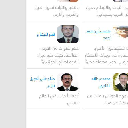
ين الثبات والانبطاح.. حين
بالنفير والثبات نصون الدين
 الحرب بعقيدتين
والعرض والارض
محمد علي محمد
ناصر المشارع
احمد
ا تستهدفون الأخيار،
عشر سنوات من الفرص
ترون عن لوبيات الاحتكار
الضائعة.. كيف تغير ميزان
رمي تدمير مصفاة عدن؟
القوة لصالح الحوثيين؟
محمد عبدالله
صالح علي الدويل
القادري
باراس
عهد الحوثي ( ميت من
أزمة الأحزاب في العالم
بحث عن قبر )
العربي