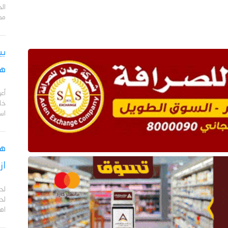
مد
بي
هج
أع
خا
اس
هل
از
لح
لحج
اهم