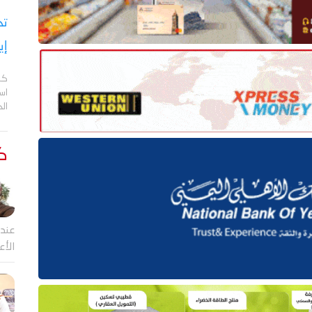
تح
إي
كش
اس
ال
كت
عندم
الأع