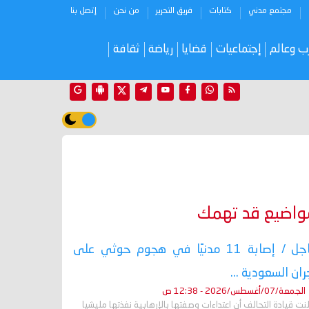
مجتمع مدني
كتابات
فريق التحرير
من نحن
إتصل بنا
ب وعالم
إجتماعيات
قضايا
رياضة
ثقافة
واضيع قد تهمك
عاجل / إصابة 11 مدنيًا في هجوم حوثي على
ران السعودية ...
الجمعة/07/أغسطس/2026 - 12:38 ص
نت قيادة التحالف أن اعتداءات وصفتها بالإرهابية نفذتها مليشيا