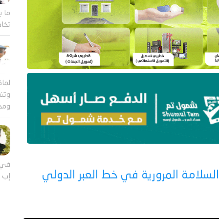
ما ب
تخاض
لماذ
وتتس
ومج
في 
 السلامة المرورية في خط العبر الدولي
إب ي