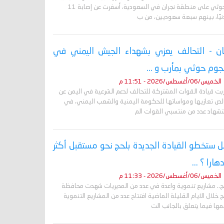
الحوثي على منطقة نجران في السعودية، أسفرت عن إصابة 11
نيًا، بينهم سبعة سعوديين، من ب
ان - التحالف يعزي بشهداء الجيش اليمني في
وم حوثي بمأرب و ...
الخميس/06/أغسطس/2026 - 11:51 م
ربت قيادة القوات المشتركة للتحالف لدعم الشرعية في اليمن عن
لص تعازيها ومواساتها للحكومة اليمنية والشعب اليمني، في
تشهاد عدد من منتسبي القوات الم
 ستخطو القيادة الجديدة بلحج نحو مستقبل أكثر
دهارا ؟ ...
الخميس/06/أغسطس/2026 - 11:33 م
ج.. مشاريع تنموية واعدة في عدد من المديريات شهدت محافظة
 خلال الايام القليلة الماضية افتتاح عدد من المشاريع التنموية
ها فيما يتعلق بالجانب الت