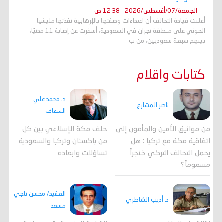
الجمعة/07/أغسطس/2026 - 12:38 ص
أعلنت قيادة التحالف أن اعتداءات وصفتها بالإرهابية نفذتها مليشيا
الحوثي على منطقة نجران في السعودية، أسفرت عن إصابة 11 مدنيًا،
بينهم سبعة سعوديين، من ب
كتابات واقلام
د. محمد علي
ناصر المشارع
السقاف
من مواثيق الأمين والمأمون إلى
حلف مكة الإسلامي بين كل
اتفاقية مكة مع تركيا : هل
من باكستان وتركيا والسعودية
يحمل التحالف التركي خنجراً
تساؤلات وابعاده
مسموماً؟
العقيد/ محسن ناجي
د. أديب الشاطري
مسعد