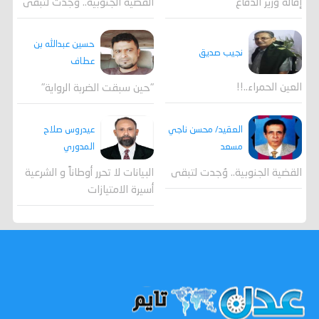
القضية الجنوبية.. وُجدت لتبقى
إقالة وزير الدفاع
حسين عبدالله بن
نجيب صديق
عطاف
العين الحمراء..!!
"حين سبقت الضربة الرواية"
العقيد/ محسن ناجي
عيدروس صلاح
مسعد
المدوري
القضية الجنوبية.. وُجدت لتبقى
البيانات لا تحرر أوطاناً و الشرعية
أسيرة الامتيازات