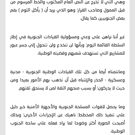
وهي التي لا تخرج عن النص العام المكتوب والخط المرسوم من
قبل الممول وصاحب القرار؛ وهو الذي يريد أن ( يأكل الثوم ) بفم
بعض الجنوبيين كما يقال.
غير أننا نراهن على وعي ومسؤولية القيادات الجنوبية في إطار
السلطة القائمة اليوم؛ وبأنها لن تنخدع ولن تتحول إلى جسر عبور
للمشاريع التي تستهدف شعبهم وقضيته الوطنية.
ومانتمناه أيضا من كل تلك القيادات الوطنية الجنوبية - مدنية
وعسكرية - الحذر والإنتباه قبل أن تذهب بهم الأمور بعيدا ومن
حيث لا يدركون؛ أو بسبب منحهم الثقة لمن لا يستحق ثقتهم.
وما يحصل للقوات المسلحة الجنوبية والأجهزة الأمنية خير دليل
على تنفيذ ذلك المخطط؛ ناهيك عن الإجراءات الأخرى؛ وبذلك
أصبحت الصورة أكثر وضوحا لما يراد فعله على ساحة الجنوب
الوطنية.