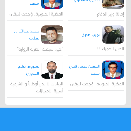
د. أديب الشاطري
مسعد
القضية الجنوبية.. وُجدت لتبقى
إقالة وزير الدفاع
حسين عبدالله بن
نجيب صديق
عطاف
العين الحمراء..!!
"حين سبقت الضربة الرواية"
العقيد/ محسن ناجي
عيدروس صلاح
مسعد
المدوري
القضية الجنوبية.. وُجدت لتبقى
البيانات لا تحرر أوطاناً و الشرعية
أسيرة الامتيازات