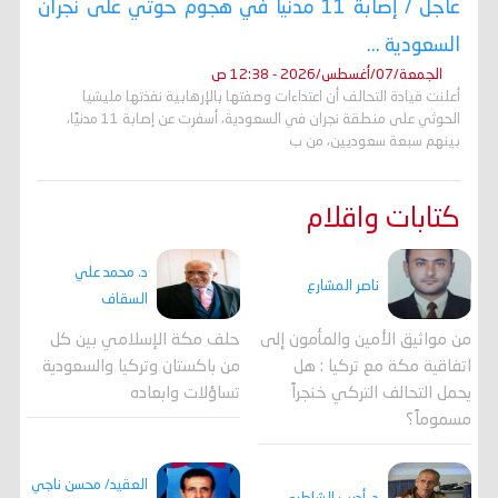
عاجل / إصابة 11 مدنيًا في هجوم حوثي على نجران
السعودية ...
الجمعة/07/أغسطس/2026 - 12:38 ص
أعلنت قيادة التحالف أن اعتداءات وصفتها بالإرهابية نفذتها مليشيا
الحوثي على منطقة نجران في السعودية، أسفرت عن إصابة 11 مدنيًا،
بينهم سبعة سعوديين، من ب
كتابات واقلام
د. محمد علي
ناصر المشارع
السقاف
من مواثيق الأمين والمأمون إلى
حلف مكة الإسلامي بين كل
اتفاقية مكة مع تركيا : هل
من باكستان وتركيا والسعودية
يحمل التحالف التركي خنجراً
تساؤلات وابعاده
مسموماً؟
العقيد/ محسن ناجي