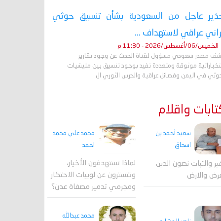
ذير عاجل من السعودية بشأن تنسيق حوثي
راني عراقي لاستهداف ...
الخميس/06/أغسطس/2026 - 11:30 م
ف مصدر سعودي مسؤول لقناة الحدث عن وجود تقارير
تخباراتية موثوقة ومتعددة تفيد بوجود تنسيق بين مليشيات
حوثي في اليمن وفصائل عراقية والحرس الثوري ال
ابات واقلام
محمد علي محمد
سعيد أحمد بن
احمد
اسحاق
لماذا تستهدفون الأخيار،
فير والثبات نصون الدين
وتتسترون عن لوبيات الاحتكار
رض والارض
ومجرمي تدمير مصفاة عدن؟
محمد عبدالله