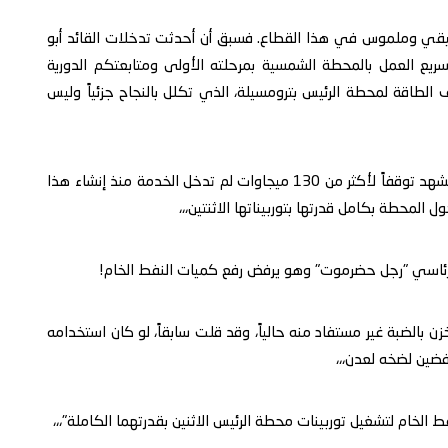
قيقي وملموس في هذا القطاع. فسبق أن أحدثت تدخلات القائد أبو
تسريع العمل بالمحطة الشمسية بمرحلته الأولى ومتابعتكم الدورية
الطاقة لمحطة الرئيس بترومسيلة، الذي تكلل بالنجاح جزئياً وليس
كما تعلم يا سيادة القائد أبو زرعة، أن محطة الرئيس اليوم تشهد توقفاً لأكثر من 130 ميجاوات لم تدخل الخدمة منذ إنشاء هذا
 المحطة بكامل قدرتها بتوربيناتها الاثنتين،،،
رئاسي "رجل حضرموت" وهو يرفض رفع كميات النفط الخام!
 بالضبة غير مستفاد منه حالياً، وقد قلت سابقاً، لو كان استخدامه
ضين لضخه لعدن،،،
الخام لتشغيل توربينات محطة الرئيس الاثنين بقدرتهما الكاملة"،،،