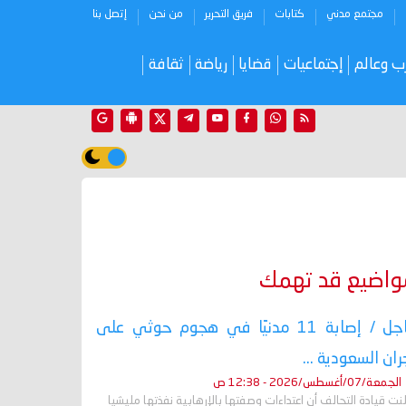
مجتمع مدني
كتابات
فريق التحرير
من نحن
إتصل بنا
ب وعالم
إجتماعيات
قضايا
رياضة
ثقافة
واضيع قد تهمك
عاجل / إصابة 11 مدنيًا في هجوم حوثي على
ران السعودية ...
الجمعة/07/أغسطس/2026 - 12:38 ص
نت قيادة التحالف أن اعتداءات وصفتها بالإرهابية نفذتها مليشيا