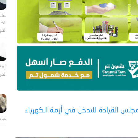
عشر
الضا
القو
أزمة
العر
س القيادة للتدخل في أزمة الكهرباء
لماذ