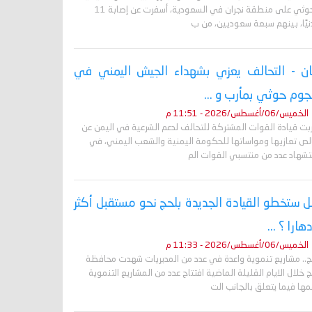
الحوثي على منطقة نجران في السعودية، أسفرت عن إصابة 11
نيًا، بينهم سبعة سعوديين، من ب
ان - التحالف يعزي بشهداء الجيش اليمني في
وم حوثي بمأرب و ...
الخميس/06/أغسطس/2026 - 11:51 م
ربت قيادة القوات المشتركة للتحالف لدعم الشرعية في اليمن عن
لص تعازيها ومواساتها للحكومة اليمنية والشعب اليمني، في
تشهاد عدد من منتسبي القوات الم
 ستخطو القيادة الجديدة بلحج نحو مستقبل أكثر
دهارا ؟ ...
الخميس/06/أغسطس/2026 - 11:33 م
ج.. مشاريع تنموية واعدة في عدد من المديريات شهدت محافظة
 خلال الايام القليلة الماضية افتتاح عدد من المشاريع التنموية
ها فيما يتعلق بالجانب الت