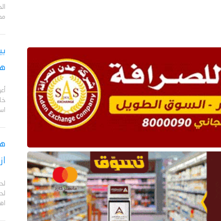
مد
بي
هج
أع
خا
اس
هل
از
لح
لحج
اهم