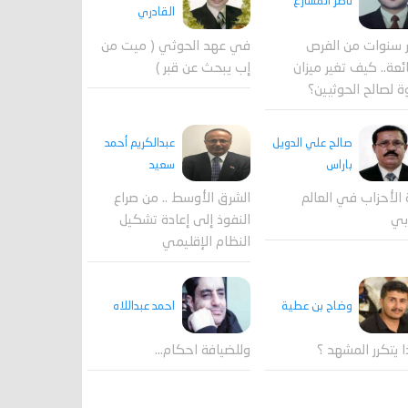
ناصر المشارع
القادري
 سنوات من الفرص
في عهد الحوثي ( ميت من
ئعة.. كيف تغير ميزان
إب يبحث عن قبر )
ة لصالح الحوثيين؟
صالح علي الدويل
عبدالكريم أحمد
باراس
سعيد
 الأحزاب في العالم
الشرق الأوسط .. من صراع
بي
النفوذ إلى إعادة تشكيل
النظام الإقليمي
احمد عبداللاه
وضاح بن عطية
وللضيافة احكام…
ا يتكرر المشهد ؟