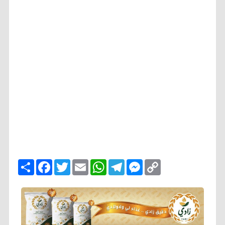
ا
F
T
E
W
T
M
C
ن
a
w
m
h
e
e
o
ش
c
i
a
a
l
s
p
ر
e
t
i
t
e
s
y
b
t
l
s
g
e
L
o
e
A
r
n
i
o
r
p
a
g
n
k
p
m
e
k