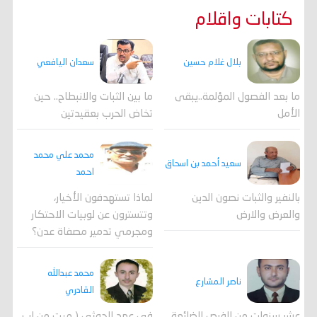
كتابات واقلام
بلال غلام حسين
سعدان اليافعي
ما بعد الفصول المؤلمة..يبقى
ما بين الثبات والانبطاح.. حين
الأمل
تخاض الحرب بعقيدتين
محمد علي محمد
سعيد أحمد بن اسحاق
احمد
لماذا تستهدفون الأخيار،
بالنفير والثبات نصون الدين
وتتسترون عن لوبيات الاحتكار
والعرض والارض
ومجرمي تدمير مصفاة عدن؟
محمد عبدالله
ناصر المشارع
القادري
عشر سنوات من الفرص الضائعة..
في عهد الحوثي ( ميت من إب