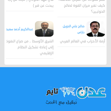
كيف تغير ميزان القوة لصالح
يبحث عن قبر )
الحوثيين؟
صالح علي الدويل
عبدالكريم أحمد سعيد
باراس
أزمة الأحزاب في العالم العربي
الشرق الأوسط .. من صراع النفوذ
إلى إعادة تشكيل النظام
الإقليمي