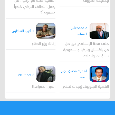
وحقيقة الظروف
اتفاقية مكة مع تركيا : هل
يحمل التحالف التركي خنجراً
مسموماً؟
د. محمد علي
د. أديب الشاطري
السقاف
حلف مكة الإسلامي بين كل
إقالة وزير الدفاع
من باكستان وتركيا والسعودية
تساؤلات وابعاده
العقيد/ محسن ناجي
نجيب صديق
مسعد
القضية الجنوبية.. وُجدت لتبقى
العين الحمراء..!!