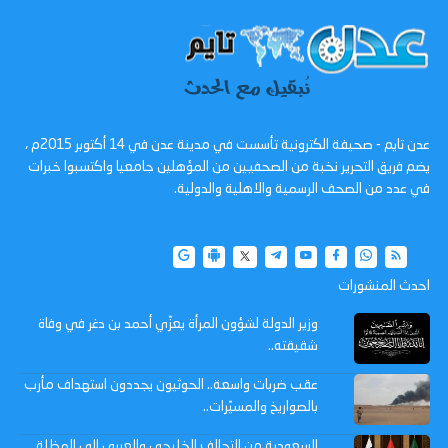
عدن تايم - صحيفة الكترونية تأسست في مدينة عدن في 14 أكتوبر 2015م ،
يضم فريق التحرير نخبة من الصحفيين من المؤهلين جامعيا واكتسبوا خبرات
في عدد من الصحف الرسمية والاهلية والدولية.
احدث المنشورات
وزير الدولة لشؤون المرأة يعزّي أحمد بن دغر في وفاة
شقيقته..
عقب ضربات واسعة.. الحوثيون يجددون استهداف مأرب
بالصواريخ والمسيّرات..
السعودية من التحالف الخليجي والعربي إلى المظلة