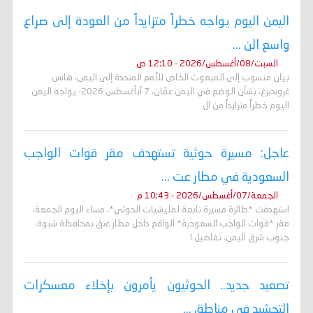
اليمن اليوم يواجه خطراً متزايداً من العودة إلى صراع
واسع الن ...
السبت/08/أغسطس/2026 - 12:10 ص
بيان منسوب إلى المبعوث الخاص للأمم المتحدة إلى اليمن، هانس
غروندبرغ، بشأن الوضع في اليمن عمّان، 7 آبأغسطس 2026- يواجه اليمن
اليوم خطراً متزايداً من ال
عاجل: مسيرة حوثية تستهدف مقر قوات الواجب
السعودية في مطار عت ...
الجمعة/07/أغسطس/2026 - 10:43 م
استهدفت *طائرة مسيرة تابعة لمليشيات الحوثي*، مساء اليوم الجمعة،
مقر *قوات الواجب السعودية* الواقع داخل مطار عتق بمحافظة شبوة،
جنوب شرق اليمن. تفاصيل ا
تصعيد جديد.. الحوثيون يأمرون بإخلاء معسكرات
التحشيد في مناطق ...