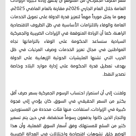
سعر الصرف الجمركي من المتوقع أن يحقق زيادة كبيرة الإيرادات
العامة خلال العام الجاري 2026م مقارنة بالعام الماضي 2025م،
وهو ما يمثل مورداً مهماً لتعزيز قدرة الدولة على تمويل الخدمات
العامة والوفاء بالالتزامات الأساسية في ظل الظروف الاقتصادية
الراهنة، كما أن الزيادة المتوقعة في الإيرادات الضريبية والجمركية
السيادية ستساعد الحكومة على الوفاء بالتزاماتها تجاه
المواطنين في مجال تعزيز الخدمات وصرف المرتبات في ظل
الحرب التي تشنها المليشيات الحوثية الإرهابية على الدولة
بهدف تعطيل قدرة الحكومة على إدارة موارد البلاد وخاصة
تصدير النفط.
ولفتت إلى أن استمرار احتساب الرسوم الجمركية بسعر صرف أقل
بكثير من السعر الحقيقي في السوق، كان يؤدي إلى فجوة
كبيرة في الإيرادات، استفادت منها فئات محددة من المستوردين
والتجار الذين كانوا يدفعون رسوماً منخفضة، في حين يتم تسعير
كثير من السلع للمستهلك وفق أسعار السوق الفعلية، وأن هذا
الوضع خلق تشوهات اقتصادية واختلالات في العدالة الضريبية