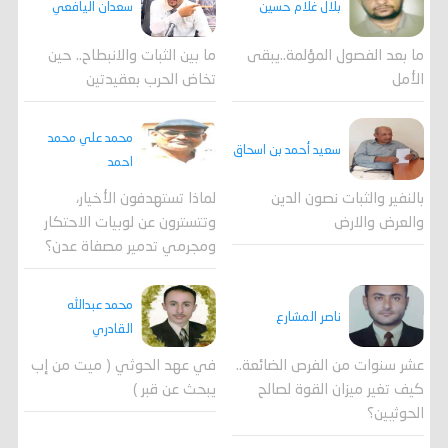
بلال غلام حسين
سعدان اليافعي
ما بعد الفصول المؤلمة..يبقى
ما بين الثبات والانبطاح.. حين
الأمل
تخاض الحرب بعقيدتين
محمد علي محمد
سعيد أحمد بن اسحاق
احمد
لماذا تستهدفون الأخيار،
بالنفير والثبات نصون الدين
وتتسترون عن لوبيات الاحتكار
والعرض والارض
ومجرمي تدمير مصفاة عدن؟
محمد عبدالله
ناصر المشارع
القادري
عشر سنوات من الفرص الضائعة..
في عهد الحوثي ( ميت من إب
كيف تغير ميزان القوة لصالح
يبحث عن قبر )
الحوثيين؟