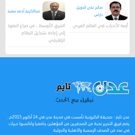
صالح علي الدويل
عبدالكريم أحمد سعيد
باراس
أزمة الأحزاب في العالم العربي
الشرق الأوسط .. من صراع النفوذ
إلى إعادة تشكيل النظام
الإقليمي
عدن تايم - صحيفة الكترونية تأسست في مدينة عدن في 14 أكتوبر 2015م ،
يضم فريق التحرير نخبة من الصحفيين من المؤهلين جامعيا واكتسبوا خبرات
في عدد من الصحف الرسمية والاهلية والدولية.