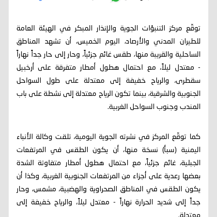
توقّع مركز التنبؤات الجوية والإنذار المبكر في الهيئة العامة
للطيران المدني والأرصاد، اليوم الخميس، أن تشهد المناطق
الساحلية والقريبة منها، طقس غائم جزئياً، وحار إلى حار جداً نهاراً
- معتدل ليلاً، مع احتمال هطول أمطار متفرقة على أرخبيل
سقطرى، والرياح خفيفة إلى معتدلة على طول السواحل
الجنوبية والشرقية، بينما تكون الرياح معتدلة إلى نشطة على باب
المندب وجنوب السواحل الغربية.
كما توقّع المركز في نشرته الجوية اليومية، تلقت وكالة الأنباء
اليمنية (سبأ) نسخة منها، أن يكون الطقس في المرتفعات
الجبلية، غائم جزئياً، مع احتمال هطول أمطار متفاوتة الشدة
بعضها رعدية على أجزاء من المرتفعات الجنوبية الغربية، وكذا أن
يكون الطقس في المناطق الصحراوية والهضبية، مشمس، وحار
جداً إلى شديد الحرارة نهاراً - معتدل ليلاً، والرياح خفيفة إلى
معتدلة.