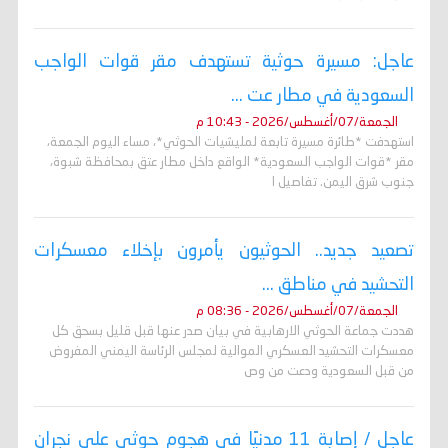
عاجل: مسيرة حوثية تستهدف مقر قوات الواجب
السعودية في مطار عت ...
الجمعة/07/أغسطس/2026 - 10:43 م
استهدفت *طائرة مسيرة تابعة لمليشيات الحوثي*، مساء اليوم الجمعة،
مقر *قوات الواجب السعودية* الواقع داخل مطار عتق بمحافظة شبوة،
جنوب شرق اليمن. تفاصيل ا
تصعيد جديد.. الحوثيون يأمرون بإخلاء معسكرات
التحشيد في مناطق ...
الجمعة/07/أغسطس/2026 - 08:36 م
هددت جماعة الحوثي الارهابية في بيان صدر عنها قبل قليل بسحق كل
معسكرات التحشيد العسكري الموالية لمجلس الرئاسة اليمني المفروض
من قبل السعودية ودعت من وص
عاجل / إصابة 11 مدنيًا في هجوم حوثي على نجران