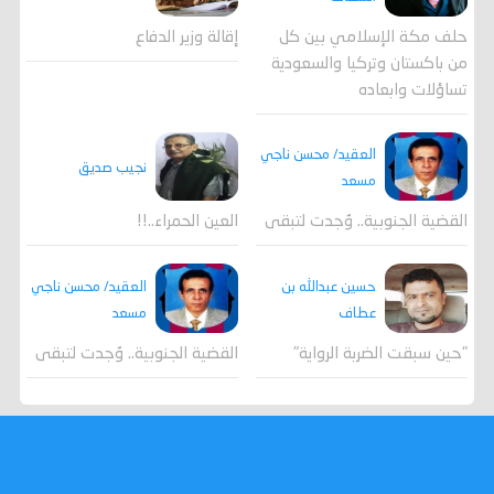
حلف مكة الإسلامي بين كل
إقالة وزير الدفاع
من باكستان وتركيا والسعودية
تساؤلات وابعاده
العقيد/ محسن ناجي
نجيب صديق
مسعد
القضية الجنوبية.. وُجدت لتبقى
العين الحمراء..!!
العقيد/ محسن ناجي
حسين عبدالله بن
مسعد
عطاف
القضية الجنوبية.. وُجدت لتبقى
"حين سبقت الضربة الرواية"