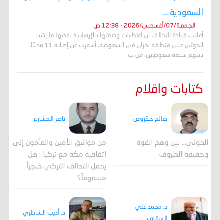
السعودية ...
الجمعة/07/أغسطس/2026 - 12:38 ص
أعلنت قيادة التحالف أن اعتداءات وصفتها بالإرهابية نفذتها مليشيا
الحوثي على منطقة نجران في السعودية، أسفرت عن إصابة 11 مدنيًا،
بينهم سبعة سعوديين، من ب
كتابات واقلام
صالح حقروص
ناصر المشارع
الحوثي... بين وهم القوة
من مواثيق الأمين والمأمون إلى
وحقيقة الظروف
اتفاقية مكة مع تركيا : هل
يحمل التحالف التركي خنجراً
مسموماً؟
د. محمد علي
د. أديب الشاطري
السقاف