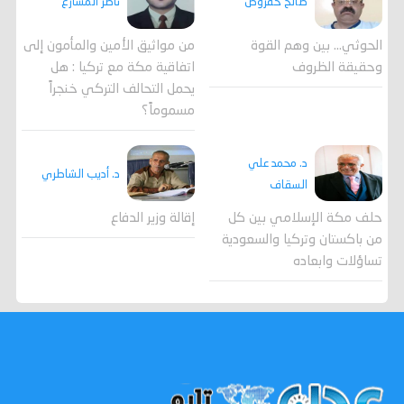
صالح حقروص
ناصر المشارع
الحوثي... بين وهم القوة
من مواثيق الأمين والمأمون إلى
وحقيقة الظروف
اتفاقية مكة مع تركيا : هل
يحمل التحالف التركي خنجراً
مسموماً؟
د. محمد علي
د. أديب الشاطري
السقاف
حلف مكة الإسلامي بين كل
إقالة وزير الدفاع
من باكستان وتركيا والسعودية
تساؤلات وابعاده