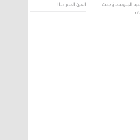
ية الجنوبية.. وُجدت
العين الحمراء..!!
قى