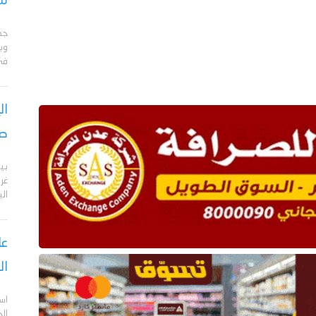
مأ
جد
وبا
في 
ال
صر
بي
الي
عا
ال
اس
ال