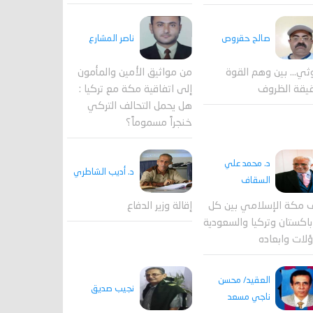
صالح حقروص
ناصر المشارع
ثي... بين وهم القوة
من مواثيق الأمين والمأمون
يقة الظروف
إلى اتفاقية مكة مع تركيا :
هل يحمل التحالف التركي
خنجراً مسموماً؟
د. محمد علي
د. أديب الشاطري
السقاف
 مكة الإسلامي بين كل
إقالة وزير الدفاع
اكستان وتركيا والسعودية
لات وابعاده
العقيد/ محسن
نجيب صديق
ناجي مسعد