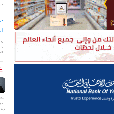
بم
تص
ال
هد
كل
ال
كت
التخ
العقل
فكي