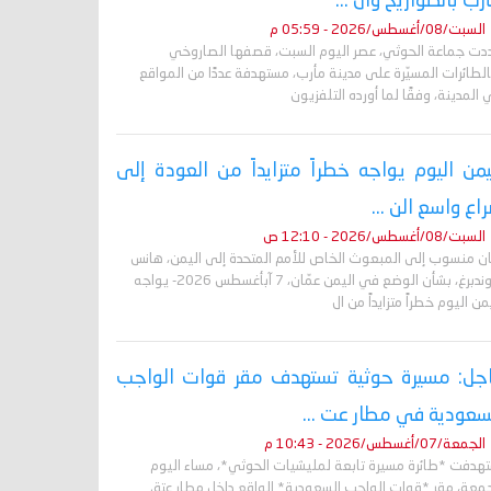
رب بالصواريخ وال ...
السبت/08/أغسطس/2026 - 05:59 م
دت جماعة الحوثي، عصر اليوم السبت، قصفها الصاروخي
لطائرات المسيّرة على مدينة مأرب، مستهدفة عددًا من المواقع
المدينة، وفقًا لما أورده التلفزيون
يمن اليوم يواجه خطراً متزايداً من العودة إلى
اع واسع الن ...
السبت/08/أغسطس/2026 - 12:10 ص
ان منسوب إلى المبعوث الخاص للأمم المتحدة إلى اليمن، هانس
غروندبرغ، بشأن الوضع في اليمن عمّان، 7 آبأغسطس 2026- يواجه
من اليوم خطراً متزايداً من ال
جل: مسيرة حوثية تستهدف مقر قوات الواجب
سعودية في مطار عت ...
الجمعة/07/أغسطس/2026 - 10:43 م
تهدفت *طائرة مسيرة تابعة لمليشيات الحوثي*، مساء اليوم
جمعة، مقر *قوات الواجب السعودية* الواقع داخل مطار عتق