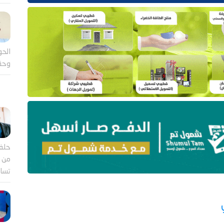
الحو
وحق
حلف
من ب
تساؤ