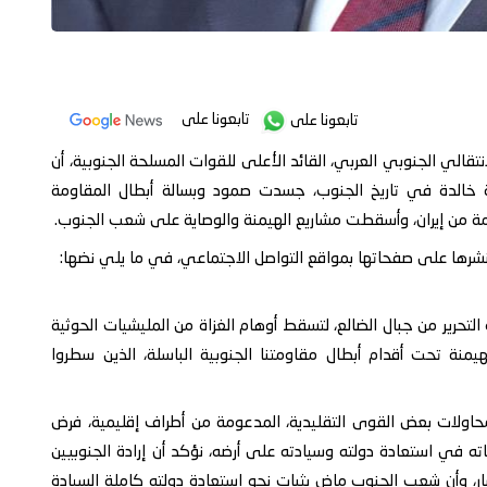
تابعونا على
تابعونا على
تقالي الجنوبي العربي، القائد الأعلى للقوات المسلحة الجنوبية، أن
ة نضالية خالدة في تاريخ الجنوب، جسدت صمود وبسالة أبطال المقاومة
ومة من إيران، وأسقطت مشاريع الهيمنة والوصاية على شعب الجنوب.
ن من مايو 2015، انطلقت شرارة التحرير من جبال الضالع، لتسقط أوهام الغزاة من المليشيات الحوثية
يمنة تحت أقدام أبطال مقاومتنا الجنوبية الباسلة، الذين سطروا
حرير الضالع، وفي ظل محاولات بعض القوى التقليدية، المدعومة من أطراف إقليمية، فرض
ه في استعادة دولته وسيادته على أرضه، نؤكد أن إرادة الجنوبيين
، وأن شعب الجنوب ماضٍ بثبات نحو استعادة دولته كاملة السيادة