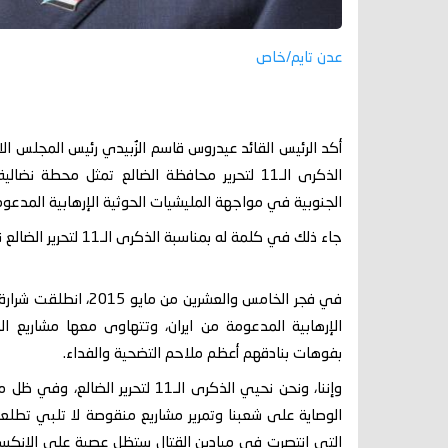
عدن تايم/خاص
أكد الرئيس القائد عيدروس قاسم الزُبيدي رئيس المجلس الان
الذكرى الـ11 لتحرير محافظة الضالع تمثل محط
الجنوبية في مواجهة المليشيات الحوثية الإرهابية المدع
جاء ذلك في كلمة له بمناسبة الذكرى الـ11 لتحرير الضالع نشرها على صفحاتها بمواقع التواصل الاجتماعي، في ما يلي نضها:
في فجر الخامس والعشري
الإرهابية المدعومة من ايران، وتتهاوى معها مشاريع اله
بفوهات بنادقهم أعظم ملاحم التضحية والفداء.
وإننا، ونحن نحيي الذكرى الـ11 لت
الوصاية على شعبنا وتمرير مشاريع منقوصة لا تلبي تطلعات
التي انتصرت في ميادين القتال ستظل عصية على الانكسار