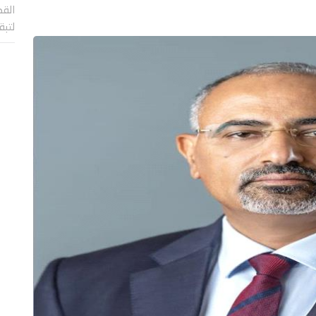
القض
لتب