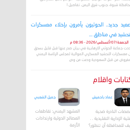
حافظة شبوة، جنوب شرق اليمن. تفاصيل ا
عيد جديد.. الحوثيون يأمرون بإخلاء معسكرات
تحشيد في مناطق ...
الجمعة/07/أغسطس/2026 - 08:36 م
دت جماعة الحوثي الارهابية في بيان صدر عنها قبل قليل بسحق
 معسكرات التحشيد العسكري الموالية لمجلس الرئاسة اليمني
مفروض من قبل السعودية ودعت من وص
ابات واقلام
جميل الشعبي
عماد باحميش
المشهد اليمني: تقاطعات
صصات النادرة ضحية
المصالح الدولية وارتدادات
ية الإدارية التقليدية . .
الأزمة
ف للمحافظة أن تتطور؟