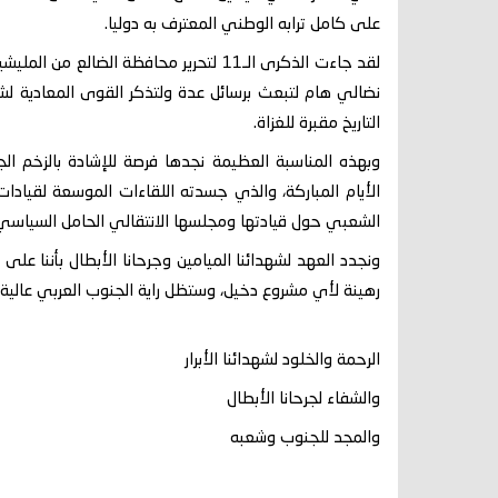
على كامل ترابه الوطني المعترف به دوليا.
لقد جاءت الذكرى الـ11 لتحرير محافظة ال
نضالي هام لتبعث برسائل عدة ولتذكر القوى المعادية لش
التاريخ مقبرة للغزاة.
وبهذه المناسبة العظيمة نجدها فرصة للإشادة بالزخم ا
الأيام المباركة، والذي جسدته اللقاءات الموسعة لقيادا
الشعبي حول قيادتها ومجلسها الانتقالي الحامل السياسي
ونجدد العهد لشهدائنا الميامين وجرحانا الأبطال بأننا على
رهينة لأي مشروع دخيل، وستظل راية الجنوب العربي عالية 
الرحمة والخلود لشهدائنا الأبرار
والشفاء لجرحانا الأبطال
والمجد للجنوب وشعبه