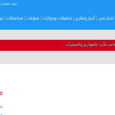
صرف العملات
اخبار عدن
أخبار وتقارير
تحقيقات وحوارات
منوعات
محافظات
عر
 مأرب بالصواريخ والمسيّرات ...
م
عق