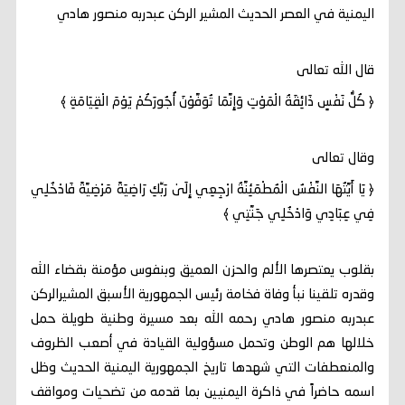
اليمنية في العصر الحديث المشير الركن عبدربه منصور هادي
قال الله تعالى
﴿ كُلُّ نَفْسٍ ذَائِقَةُ الْمَوْتِ وَإِنَّمَا تُوَفَّوْنَ أُجُورَكُمْ يَوْمَ الْقِيَامَةِ ﴾
وقال تعالى
﴿ يَا أَيَّتُهَا النَّفْسُ الْمُطْمَئِنَّةُ ارْجِعِي إِلَىٰ رَبِّكِ رَاضِيَةً مَرْضِيَّةً فَادْخُلِي
فِي عِبَادِي وَادْخُلِي جَنَّتِي ﴾
بقلوب يعتصرها الألم والحزن العميق وبنفوس مؤمنة بقضاء الله
وقدره تلقينا نبأ وفاة فخامة رئيس الجمهورية الأسبق المشيرالركن
عبدربه منصور هادي رحمه الله بعد مسيرة وطنية طويلة حمل
خلالها هم الوطن وتحمل مسؤولية القيادة في أصعب الظروف
والمنعطفات التي شهدها تاريخ الجمهورية اليمنية الحديث وظل
اسمه حاضراً في ذاكرة اليمنيين بما قدمه من تضحيات ومواقف