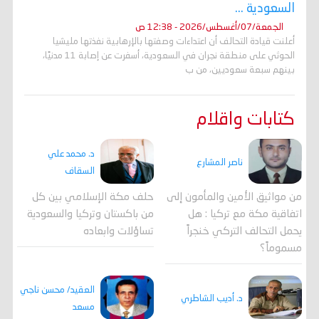
السعودية ...
الجمعة/07/أغسطس/2026 - 12:38 ص
أعلنت قيادة التحالف أن اعتداءات وصفتها بالإرهابية نفذتها مليشيا
الحوثي على منطقة نجران في السعودية، أسفرت عن إصابة 11 مدنيًا،
بينهم سبعة سعوديين، من ب
كتابات واقلام
د. محمد علي
ناصر المشارع
السقاف
من مواثيق الأمين والمأمون إلى
حلف مكة الإسلامي بين كل
اتفاقية مكة مع تركيا : هل
من باكستان وتركيا والسعودية
يحمل التحالف التركي خنجراً
تساؤلات وابعاده
مسموماً؟
العقيد/ محسن ناجي
د. أديب الشاطري
مسعد