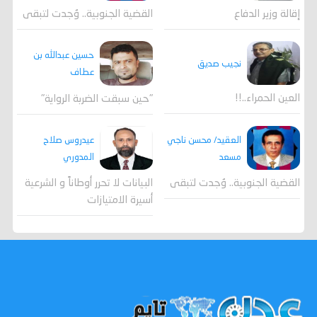
القضية الجنوبية.. وُجدت لتبقى
إقالة وزير الدفاع
حسين عبدالله بن
نجيب صديق
عطاف
العين الحمراء..!!
"حين سبقت الضربة الرواية"
العقيد/ محسن ناجي
عيدروس صلاح
مسعد
المدوري
القضية الجنوبية.. وُجدت لتبقى
البيانات لا تحرر أوطاناً و الشرعية
أسيرة الامتيازات